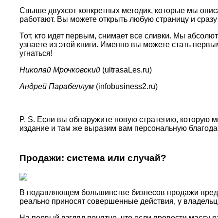
Свыше двухсот конкретных методик, которые мы описал
работают. Вы можете открыть любую страницу и сраз
Тот, кто идет первым, снимает все сливки. Мы абсолю
узнаете из этой книги. Именно вы можете стать первым
угнаться!
Николай Мрочковский
(ultrasaLes.ru)
Андрей Парабеллум
(infobusiness2.ru)
P. S. Если вы обнаружите новую стратегию, которую м
издание и там же выразим вам персональную благода
Продажи: система или случай?
В подавляющем большинстве бизнесов продажи предст
реально приносят совершенные действия, у владельца 
На первый взгляд понятно, что если провести массу