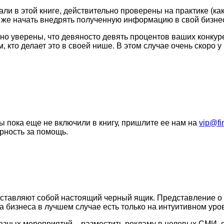
и в этой книге, действительно проверены на практике (как
у же начать внедрять полученную информацию в свой бизне
тно уверены, что девяносто девять процентов ваших конкур
, кто делает это в своей нише. В этом случае очень скоро у
ы пока еще не включили в книгу, пришлите ее нам на
vip@fi
рность за помощь.
авляют собой настоящий черный ящик. Представление о св
бизнеса в лучшем случае есть только на интуитивном уровн
 разных мероприятий – разместить рекламу в целевых СМИ,