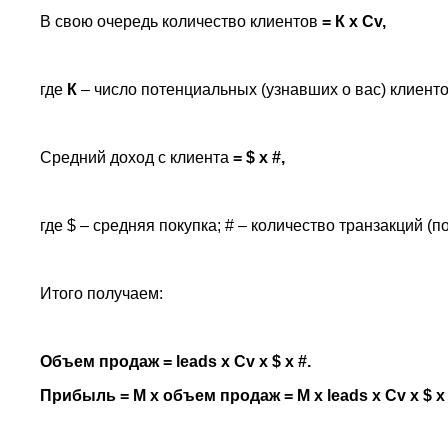
В свою очередь количество клиентов
= К x Cv,
где
К
– число потенциальных (узнавших о вас) клиент
Средний доход с клиента
= $ x #,
где $ – средняя покупка; # – количество транзакций (п
Итого получаем:
Объем продаж = leads x Cv x $ x #.
Прибыль = М x объем продаж = М x leads x Cv x $ x 