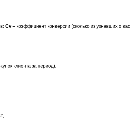
ов;
Cv
– коэффициент конверсии (сколько из узнавших о ва
окупок клиента за период).
#,