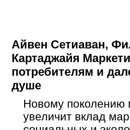
Айвен Сетиаван, Фи
Картаджайя Маркетин
потребителям и дале
душе
Новому поколению м
увеличит вклад мар
социальных и эколо