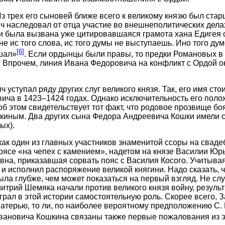
Из трех его сыновей ближе всего к великому князю был ст
 наследовал от отца участие во внешнеполитических делах
и была вызвана уже цитировавшаяся грамота хана Едигея с
не ис того слова, ис того думы не выступаешь. Ино того ду
[6]
ушал»
. Если ордынцы были правы, то предки Романовых 
ей. Впрочем, линия Ивана Федоровича на конфликт с Ордой
тупал ряду других слуг великого князя. Так, его имя стои
а в 1423–1424 годах. Однако исключительность его полож
б этом свидетельствует тот факт, что родовое прозвище б
иным. Два других сына Федора Андреевича Кошки имели с
ых).
ак один из главных участников знаменитой ссоры на свадеб
 поясе «на чепех с камением», надетом на князе Василии Ю
вна, приказавшая сорвать пояс с Василия Косого. Учитыва
, и исполнил распоряжение великой княгини. Надо сказать, 
ыла глубже, чем может показаться на первый взгляд. Не сл
трий Шемяка начали против великого князя войну, результа
рал в этой истории самостоятельную роль. Скорее всего, 
 матерью, то ли, по наиболее вероятному предположению С
вановича Кошкина связаны также первые пожалования из 