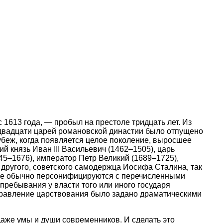
1613 года, — пробыл на престоле тридцать лет. Из
 двадцати царей романовской династии было отпущено
рубеж, когда появляется целое поколение, выросшее
й князь Иван III Васильевич (1462–1505), царь
45–1676), император Петр Великий (1689–1725),
 другого, советского самодержца Иосифа Сталина, так
орые обычно персонифицируются с перечисленными
 пребывания у власти того или иного государя
правление царствования было задано драматическими
даже умы и души современников. И сделать это