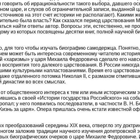
 говорить об иррациональности такого выбора, давшего осн
ом царе, и слухов об ограничительной записи, выданной
точников на этот счет историки не располагают). Какими ж
вительно была власть? Как сказался период царствования 
ться найти ответы автор. Вопросы эти, естественно, не прос
дому из которых посвящены десятки книг, полной научной 
но, для того чтобы изучать биографию самодержца. Понятно
Но чем может быть интересна современному читателю исто
ой «харизмы» у царя Михаила Федоровича сделало его навс
 восприятия того далекого царствования. В России никогда
ими культурными напластованиями. Время его царствован
и даже отдаленного потомка Николая II, с размахом отмети
 династии во всех смыслах.
от общественного интереса к тем или иным историческим э
шись в своей «Истории государства Российского» на собы
ал; у него появились последователи, в частности В. Н. Бер
изнь за царя». Опера пришлась очень кстати известной оф
преобразований середины XIX века, отвергло эту доктрину
многом заложив традиции научного изучения допетровской э
ервых биографических очерков о царе Михаиле Федоровиче.