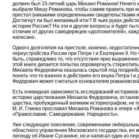
должен был 15-летний царь Михаил Романов! Нечего и
выбрали Мишу Романова, чтобы самим править при юн
престол (никакими определенными свидетельствами ис
Достигнут ли был желаемый итог? В чьих руках дейст
истории России? На эти и другие вопросы и будет пыта
отличие от других самодержцев-«долгожителей», каж
написано.
Одного долголетия на престоле, конечно, недостаточ
переустройства России при Петре I и Екатерине II. 
быть, справедливо то, что отсутствие ярко выраженн
этой книге делается попытка опровергнуть стереотипы
Михаила Федоровича оказалась скрытой под позднейш
понять что-то важное в действиях его внука Петра I 
Федорович может считаться основателем романовской
Есть очевидная зависимость исследований историков 
историю царствования Михаила Федоровича, остановив
царства, пробужденный великим историографом, не проп
М. И. Глинка прославил Михаила Романова в опере «Ж
«Православие. Самодержавие. Народность».
Уже следующее поколение, современники либеральных 
областного управления Московского государства, во 
легенду об Иване Сусанине, но и написал один из п