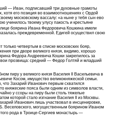
арший — Иван, подписавший три духовные грамоты
, хотя его позиция во взаимоотношениях с Ордой
воему московскому вассалу: «а ныне у тебя сын ево
мою учинилось твоему улусу пакость и крестьяне
в лице боярина Ивана Федоровича Кошкина имели
 оказалась преждевременной. Едигей осуществил свою
т только четвертым в списке московских бояр,
ения при дворе великого князя, видимо, хорошо
оярина Федора Андреевича Кошки закрепилось за
вои прозвища: средний — Федор Голтяй и младший
ном пиру у великого князя Василия II Васильевича в
рьевиче Косом, имущество великокняжеской семьи.
я, что Захарий Иванович первым схватился
что княжеские пояса были одним из символов власти,
учайно у ссоры на пиру были столь тяжелые
том которой стало изгнание Василия II из Москвы.
Захарий Иванович лишь участвовал в инсценировке,
. Б. Веселовского, могущественным боярином Иваном
этого рода в Троице-Сергиев монастырь —