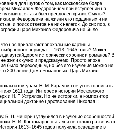
ования для шуток о том, как московские бояре
 царем Михаилом Федоровичем при вступлении на
е путями все-таки был преодолен кризис Смуты?
Михаила Федоровича на жизни его подданных и на
тые, и поиск ответов на них нелегок. До сих пор, в
биографии царя Михаила Федоровича не было
, что нас привлекают эпохальные картины
рия выбранного периода — 1613–1645 годы? Может
егда аутсайдером исторических хроник и романов? В
 не жили скучно и предсказуемо. Просто эпоха
ия было переходным, но без его изучения можно не
вшего 300-летие Дома Романовых. Царь Михаил
похам и фигурам. Н. М. Карамзин не успел написать
тиях 1611 года. Интерес к истории Московского
х и Н. Г. Устрялов. Но не историки, а композитор
ициальной доктрине царствования Николая I:
. Б. Н. Чичерин углубился в изучение особенностей
похи. Н. И. Костомаров пытался не только развенчать
 История 1613–1645 годов получила освещение в