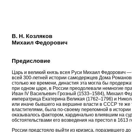
В. Н. Козляков
Михаил Федорович
Предисловие
Царь и великий князь всея Руси Михаил Федорович — 
всей 300-летней истории самодержцев Дома Романовы
столько же времени, династия эта могла бы продержат
при одном царе, в России преодолевали немногие прави
Иван IV Васильевич Грозный (1533–1584), Михаил Фед
императрица Екатерина Великая (1762–1796) и Никола
или иначе бывшего на вершине власти в СССР те же т
властителями, была по-своему переломной в истории Р
оказывалось фактором, кардинально влиявшим на су
обстоятельствами его возведения на престол в 1613 
России предстояло выйти из кризиса, поразившего до