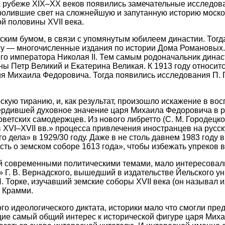
На рубеже XIX–XX веков появились замечательные исследова
, пролившие свет на сложнейшую и запутанную историю моск
й половины XVII века.
ким бумом, в связи с упомянутым юбилеем династии. Тогд
ему — многочисленные издания по истории Дома Романовых
го императора Николая II. Тем самым родоначальник дина
ны Петр Великий и Екатерина Великая. К 1913 году относит
 Михаила Федоровича. Тогда появились исследования П. Г. 
скую тиранию, и, как результат, произошло искажение в в
твердившей духовное значение царя Михаила Федоровича в 
оветских самодержцев. Из нового либретто (С. М. Городецк
в XVI–XVII вв.» процесса привлечения иностранцев на рус
о дела» в 1929/30 году. Даже в не столь давнем 1983 году
ть о земском соборе 1613 года», чтобы избежать упреков 
й современными политическими темами, мало интересовали
Г. В. Вернадского, вышедший в издательстве Йельского ун
. Торке, изучавший земские соборы XVII века (он называл 
. Крамми.
го идеологического диктата, историки мало что смогли пре
ие самый общий интерес к исторической фигуре царя Миха