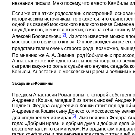
незнания писали. Мню посему, что вместо Камбилы и
Если же от шатких родословных построений, основа
историческим источникам, то окажется, что единстве
одной из свадеб московского великого князя Симеона
внук Данилов, женился втретьи; взял за себя княжну
[2]
Алексей Босоволков»
. Из этого известия можно вп
московского великого князя. О происхождении же его 
представителем очень старого рода, возможно, выше
По мнению же А. А. Зимина, род Кобылиных происход
Анна станет женой одного из сыновей тверского велик
сыграли какую-то роль в судьбе его внучки, свадьба
Кобылы, Анастасии, с московским царем и великим к
Захарьины-Кошкины
Предком Анастасии Романовны, с которой собственн
Андреевич Кошка, младший из пяти сыновей Андрея 
Подпись Федора Андреевича Кошки стоит под одной и
Андреевича Кошки сыну Донского, московскому велико
[5]
для «подкрепления мира»
. Имя боярина Федора Ан
года: «Добрый нравы и добрыя дума и добрые дела бы
возспоминал, и то ся минуло». На ордынском направ
гасил конфликты и придерживался старых традиций 