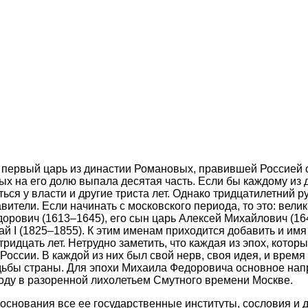
первый царь из династии Романовых, правившей Россией с 
х на его долю выпала десятая часть. Если бы каждому из
ься у власти и другие триста лет. Однако тридцатилетний 
тели. Если начинать с московского периода, то это: велики
орович (1613–1645), его сын царь Алексей Михайлович (16
й I (1825–1855). К этим именам приходится добавить и имя
ридцать лет. Нетрудно заметить, что каждая из эпох, кот
оссии. В каждой из них был свой нерв, своя идея, и время
дьбы страны. Для эпохи Михаила Федоровича основное на
году в разоренной лихолетьем Смутного времени Москве.
 основания все ее государственные институты, сословия и 