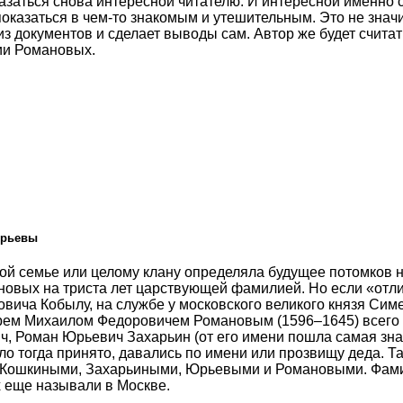
заться снова интересной читателю. И интересной именно се
оказаться в чем-то знакомым и утешительным. Это не знач
из документов и сделает выводы сам. Автор же будет считат
тии Романовых.
Юрьевы
ной семье или целому клану определяла будущее потомков 
овых на триста лет царствующей фамилией. Но если «отлист
овича Кобылу, на службе у московского великого князя Си
арем Михаилом Федоровичем Романовым (1596–1645) всего
, Роман Юрьевич Захарьин (от его имени пошла самая зна
ло тогда принято, давались по имени или прозвищу деда. Т
ь Кошкиными, Захарьиными, Юрьевыми и Романовыми. Фамил
х еще называли в Москве.