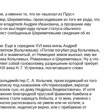
, а именно то, что он «выехал из Прус»
имер, Шереметевы, происходившие из того же рода, что
ия владетеля Андрея Ивановича, а прозвание ему
то он выглядел куда лучше статуса обычного
в текст сообщенные Шереметевыми сведения об их
. Еще в середине XVI века князь Андрей
липпом (Колычевым): «Потом погубил род Колычевых,
й и знаменитый, от Немецкия земли выехал, ему же
ьника Колычевых, Романовых и Шереметевых. Ну а что
ляет собой головоломку, разрешение которой требует
XIX века Н. Г. Устрялова, посчитавшего слово
рольдмейстер С. А. Колычев, происходивший из того
 записку под названием «Историография, вкратце
вонов сын, из дому Недрона Ведевитовича». И хотя
кажения благородной прусской фамилии Камбила в
она стали нарицать Кобыла, и то мню, учинено с
натно распознавать не умели или не хотели; а
тменяли, недописуя верно, или с прибавкою от