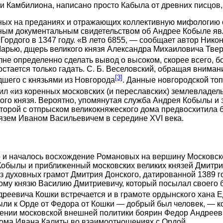
ли Камбилиона, написано просто Кабыла от древних писцов
нных на преданиях и отражающих коллективную мифологию 
нным документальным свидетельством об Андрее Кобыле явл
 Гордого в 1347 году. «В лето 6855, — сообщает автор Ник
 Марью, дщерь великого князя Александра Михаиловича Твер
олне определенно сделать вывод о высоком, скорее всего, 
остается только гадать. С. Б. Веселовский, обращая внима
[3]
дшего с князьями из Новгорода
. Данные новгородской то
ил «из коренных московских (и переславских) землевладел
ого князя. Вероятно, упомянутая служба Андрея Кобылы и з
 которой с отпрыском великокняжеского дома предвосхитил
нязем Иваном Васильевичем в середине XVI века.
о и началось восхождение Романовых на вершину Московск
Кобылы и приближенный московских великих князей Дмитри
з духовных грамот Дмитрия Донского, датированной 1389 г
му князю Василию Дмитриевичу, который посылал своего б
дреевича Кошки встречается и в грамоте ордынского хана 
ли к Орде от Федора от Кошки — добрый был человек, — ко
лении московской внешней политики боярин Федор Андреев
дома Ивана Калиты во взаимоотношениях с Ордой.