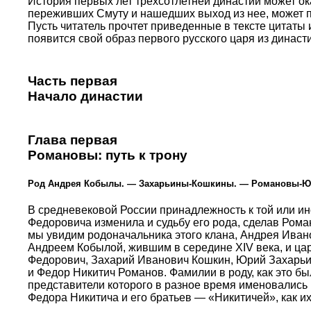
История первых лет трехсотлетней династии может ока
переживших Смуту и нашедших выход из нее, может п
Пусть читатель прочтет приведенные в тексте цитаты 
появится свой образ первого русского царя из динас
Часть первая
Начало династии
Глава первая
Романовы: путь к трону
Род Андрея Кобылы. — Захарьины-Кошкины. — Романовы-
В средневековой России принадлежность к той или и
Федоровича изменила и судьбу его рода, сделав Роман
мы увидим родоначальника этого клана, Андрея Иван
Андреем Кобылой, жившим в середине XIV века, и ц
Федорович, Захарий Иванович Кошкин, Юрий Захарьич
и Федор Никитич Романов. Фамилии в роду, как это бы
представители которого в разное время именовалис
Федора Никитича и его братьев — «Никитичей», как и