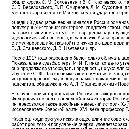
общих курсах С. М. Соловьева и В. О. Ключевского. 
С. Б. Веселовского, П. П. Смирнова, Л. М. Сухотина
местного управления в Московском государстве перво
Ушедший двадцатый век начинался в России романовс
популярных исторических героев, свидетельством ч
на памятных монетах вместе с портретом царствующе
идеологический пантеон, где давно уже были прописа
стимулировавшийся казной) по изучению царствования
Е. Д. Сташевского, Д. В. Цветаева и др.
После 1917 года разрешено было только обличать цар
Показательна судьба оперы М. И. Глинки, когда-то у
она продолжала утверждать народность, но уже для с
Изучение С. Ф. Платоновым в книге «Россия и Запад 
инкриминировано ему в вину в рамках «академическог
напечатать обнаруженную А. Л. Станиславским «Повес
В зарубежной историографии России, ангажированно
Федоровича вошел в последний том «Истории России» 
интересовался также покойный немецкий историк Х.-Й
исследователь боярской элиты XVII века профессор Р
Наконец, когда рухнуло искажающее влияние советско
работ прошлого и популярные очерки, удовлетворяющ