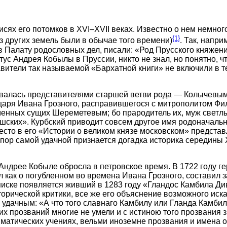
х его потомков в XVI–XVII веках. Известно о нем немногое
{1}
 других земель были в обычае того времени)
. Так, напр
в Палату родословных дел, писали: «Род Прусского княжен
ус Андрея Кобылы в Пруссии, никто не знал, но понятно, ч
тавители так называемой «Бархатной книги» не включили 
валась представителями старшей ветви рода — Колычевыми
царя Ивана Грозного, расправившегося с митрополитом Фи
менных сущих Шереметевым; бо прародитель их, муж светлы
Решских». Курбский приводит совсем другое имя родоначал
есто в его «Истории о великом князе московском» представ
х пор самой удачной признается догадка историка середины 
ндрее Кобыле обросла в петровское время. В 1722 году ге
ил как о погубленном во времена Ивана Грозного, составил
аписке появляется живший в 1283 году «Гландос Камбила Ди
торической критики, все же его объяснение возможного ис
удачным: «А что того славнаго Камбилу или Гланда Камбили
х прозваний многие не умели и с истиною того прозвания з
матических учениях, вельми иноземне прозвания и имена о