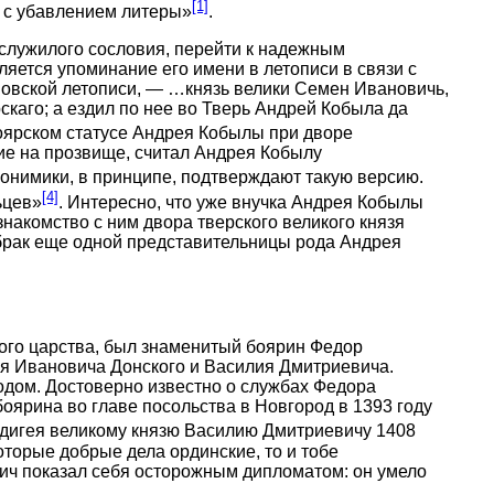
[1]
, с убавлением литеры»
.
служилого сословия, перейти к надежным
яется упоминание его имени в летописи в связи с
оновской летописи, — …князь велики Семен Ивановичь,
скаго; а ездил по нее во Тверь Андрей Кобыла да
боярском статусе Андрея Кобылы при дворе
ние на прозвище, считал Андрея Кобылу
понимики, в принципе, подтверждают такую версию.
[4]
ьцев»
. Интересно, что уже внучка Андрея Кобылы
накомство с ним двора тверского великого князя
а брак еще одной представительницы рода Андрея
ого царства, был знаменитый боярин Федор
я Ивановича Донского и Василия Дмитриевича.
одом. Достоверно известно о службах Федора
оярина во главе посольства в Новгород в 1393 году
Едигея великому князю Василию Дмитриевичу 1408
торые добрые дела ординские, то и тобе
ич показал себя осторожным дипломатом: он умело