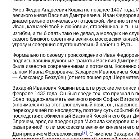
Умер Федор Андреевич Кошка не позднее 1407 года. 
великого князя Василия Дмитриевича. Иван Федорович
диаметрально отличалась от отцовской. Именно этим 
Иван, казначей твой и любовник, старейшина, и ты ны
изгибли, и ты б опять тако не делал, а молодых не сл
самого близкого советника великих московских княз
угрозу и совершил опустошительный набег на Русь.
Формально по своему происхождению Иван Федорович ус
подписывавших духовные грамоты Василия Дмитриевич
была известна современникам и потомкам. Косвенно о
сыном Ивана Федоровича Захарием Ивановичем Кошк
— Александр Беззубец (от него пошел род Шереметев
Захарий Иванович Кошкин вошел в русские летописи к
феврале 1433 года. Он был среди тех, кто признал в
Бояр поддержала мать великого князя Софья Витовто
(«поимался») за этот злополучный пояс, он, наверное
переходившей по наследству, поэтому суть событий б
последствия: обиженный Василий Косой и его брат Дми
Впрочем, вряд ли предок царя Михаила Федоровича иг
разыгранной то ли московским великим князем и его
[7]
Дмитриевичем Всеволожским
. С именем Захария И