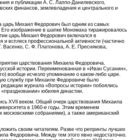
ния и публикации А. С. Лаппо-Данилевского,
овских финансов, землевладения и центрального и
а царь Михаил Федорович был одним из самых
. Его изображение в шапке Мономаха тиражировалось
стии царь Михаил Федорович включался в
ся и всплеск профессиональной активности (частично
Васенко, С. Ф. Платонова, А. Е. Преснякова,
осприятии царствования Михаила Федоровича.
русской истории. Переименованная в «Иван Сусанин»,
ого) вообще исчезло упоминание о каком-либо царе.
скую службу при Михаиле Федоровиче было
 в редакции журнала «Вопросы истории» побоялись
в «праздновании» юбилея династии.
сь XVII веком. Общий очерк царствования Михаила
иверситета в 1960-е годы. Этим временем
их московскими собраниями), а также американский
дложить своим читателям. Разве что репринты лучших
ила Федоровича. Между тем этого явно недостаточно.