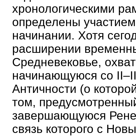
хронологическими ра
определены участием
начинании. Хотя сего
расширении временны
Средневековье, охва
начинающуюся со II–II
Античности (о которой
том, предусмотренный
завершающуюся Ренес
связь которого с Нов