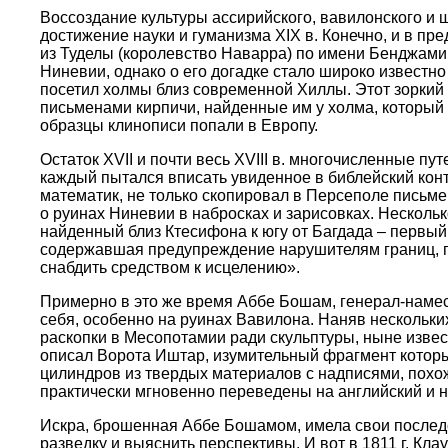
Воссоздание культуры ассирийского, вавилонского и
достижение науки и гуманизма XIX в. Конечно, и в пр
из Туделы (королевство Наварра) по имени Бенджамин
Ниневии, однако о его догадке стало широко известно
посетил холмы близ современной Хиллы. Этот зоркий
письменами кирпичи, найденные им у холма, который
образцы клинописи попали в Европу.
Остаток XVII и почти весь XVIII в. многочисленные 
каждый пытался вписать увиденное в библейский конте
математик, не только скопировал в Персеполе письм
о руинах Ниневии в набросках и зарисовках. Несколь
найденный близ Ктесифона к югу от Багдада – первый
содержавшая предупреждение нарушителям границ, пол
снабдить средством к исцелению».
Примерно в это же время Аббе Бошам, генерал-намест
себя, особенно на руинах Вавилона. Наняв нескольк
раскопки в Месопотамии ради скульптуры, ныне изве
описал Ворота Иштар, изумительный фрагмент которых
цилиндров из твердых материалов с надписями, похож
практически мгновенно переведены на английский и н
Искра, брошенная Аббе Бошамом, имела свои последс
разведку и выяснить перспективы. И вот в 1811 г. К