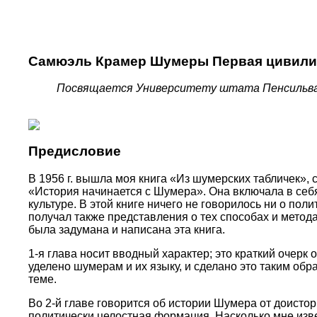
Самюэль Крамер Шумеры Первая цивилиз
Посвящается Университету штата Пенсильва
Предисловие
В 1956 г. вышла моя книга «Из шумерских табличек»,
«История начинается с Шумера». Она включала в себ
культуре. В этой книге ничего не говорилось ни о по
получал также представления о тех способах и метод
была задумана и написана эта книга.
1-я глава носит вводный характер; это краткий очер
уделено шумерам и их языку, и сделано это таким об
теме.
Во 2-й главе говорится об истории Шумера от доистор
политически целостная формация. Насколько мне изве