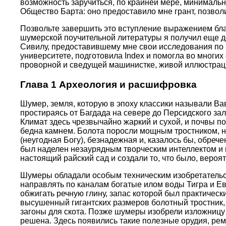
возможность заручиться, по крайней мере, минималь
Общество Барта: оно предоставило мне грант, позвол
Позвольте завершить это вступление выражением бла
шумерской поучительной литературы я получил еще до 
Сивилу, предоставившему мне свои исследования по 
университете, подготовила Index и помогла во многи
проворной и сведущей машинистке, живой иллюстрации
Глава 1 Археология и расшифровка
Шумер, земля, которую в эпоху классики называли В
простираясь от Багдада на севере до Персидского за
Климат здесь чрезвычайно жаркий и сухой, и почвы 
бедна камнем. Болота поросли мощным тростником, но 
(неугодная Богу), безнадежная и, казалось бы, обрече
был наделен незаурядным творческим интеллектом и
настоящий райский сад и создали то, что было, вероя
Шумеры обладали особым техническим изобретательск
направлять по каналам богатые илом воды Тигра и Ев
обжигать речную глину, запас которой был практичес
высушенный гигантских размеров болотный тростник, р
загоны для скота. Позже шумеры изобрели изложницу
решена. Здесь появились такие полезные орудия, ремес