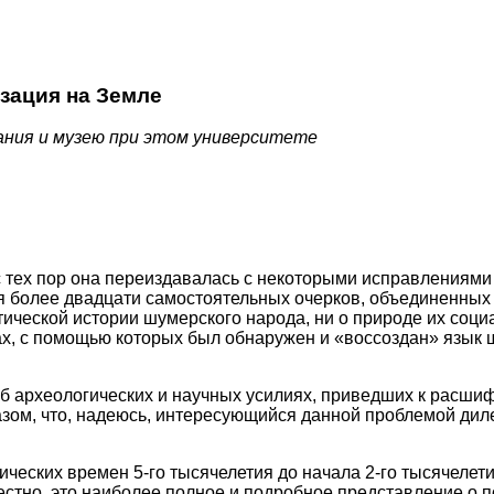
ация на Земле
ния и музею при этом университете
 с тех пор она переиздавалась с некоторыми исправлениям
я более двадцати самостоятельных очерков, объединенных 
литической истории шумерского народа, ни о природе их соц
ах, с помощью которых был обнаружен и «воссоздан» язык 
к об археологических и научных усилиях, приведших к расш
разом, что, надеюсь, интересующийся данной проблемой ди
ических времен 5-го тысячелетия до начала 2-го тысячелети
стно, это наиболее полное и подробное представление о по