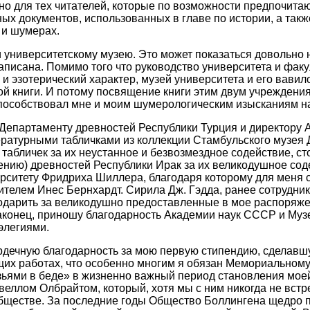
о для тех читателей, которые по возможности предпочита
ых документов, использованных в главе по истории, а так
 и шумерах.
университетскому музею. Это может показаться довольно н
написана. Помимо того что руководство университета и фак
и эзотерический характер, музей университета и его вави
й книги. И потому посвящение книги этим двум учреждения
 способствовал мне и моим шумерологическим изысканиям на
 Департаменту древностей Республики Турция и директору 
ературными табличками из коллекции Стамбульского музея
табличек за их неустанное и безвозмездное содействие, с
лению) древностей Республики Ирак за их великодушное со
ерситету Фридриха Шиллера, благодаря которому для меня
ителем Инес Бернхардт. Сирила Дж. Гэдда, ранее сотрудни
одарить за великодушно предоставленные в мое распоряже
 Наконец, приношу благодарность Академии наук СССР и М
элегиями.
ечную благодарность за мою первую стипендию, сделавшую
щих работах, что особенно многим я обязан Мемориальном
ьями в беде» в жизненно важный период становления моей
еллом Олбрайтом, который, хотя мы с ним никогда не встр
бществе. За последние годы Общество Боллингена щедро п