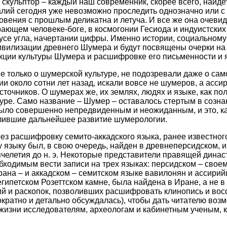
 скульптор – каждый наш современник, скорее всего, найде
ий сегодня уже невозможно проследить однозначно или с 
овения с прошлым деликатна и летуча. И все же она очеви
ающем человеке-боге, в космогонии Гесиода и индуистских 
усе угла, начертании цифры. Именно истории, социальному 
ивилизации древнего Шумера и будут посвящены очерки на
кции культуры Шумера и расшифровке его письменности и 
 не только о шумерской культуре, не подозревали даже о с
 около сотни лет назад, искали вовсе не шумеров, а ассир
сточников. О шумерах же, их землях, людях и языке, как по
туре. Само название – Шумер – оставалось стертым в созна
ыло совершенно непредвиденным и неожиданным, и это, ка
длившие дальнейшее развитие шумерологии.
 расшифровку семито-аккадского языка, ранее известного 
у языку был, в свою очередь, найден в древнеперсидском,
ячелетия до н. э. Некоторые представители правящей дина
необходимым вести записи на трех языках: персидском – сво
ана – и аккадском – семитском языке вавилонян и ассирий
гипетском Розеттском камне, была найдена в Иране, а не в
ий и раскопок, позволивших расшифровать клинопись и во
ократно и детально обсуждалась), чтобы дать читателю воз
жизни исследователям, археологам и кабинетным ученым, к