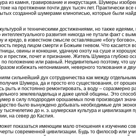
птура из камня, гравирование и инкрустация. Шумеры изобре
оке на протяжении почти двух тысяч лет. Практически все
рытых созданной шумерами клинописью, которые были най
ультурой и техническими достижениями, но также идеями, 
о интеллектуального развития никогда не путали факт с вы
 и кредо, в известном смысле оставлявшие «богу богово»,
ость перед лицом смерти и Божьим гневом. Что касается в
итницы, овины и конюшни, удачную охоту на суше и хорошу
во и престиж, почет и признание. Житель Шумера глубоко о
ий по положению или равный. Неудивительно поэтому, что 
образом избежать непонимания, неверного толкования и дв
ниям сильнейший дух сотрудничества как между отдельным
получия Шумера, да и просто его существования, от орош
ь рыть и постоянно ремонтировать, а воду – соразмерно ра
ельного землевладельца и даже целой общины. Это способ
умер в силу плодородия орошаемых почв производил значи
сударство было вынуждено добывать необходимые для экон
му тысячелетию до н. э. шумерская культура и цивилизация п
ии, на север до Каспия.
и может показаться имеющим мало отношения к изучению со
ерты современной цивилизации. Будь то философ или учите