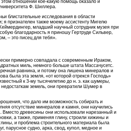
 этом отношении кое-какую помощь оказало и
университета Ф. Шиллера.
чьи блистательные исследования в области
ии; я признателен также моему ассистенту Мигелю
Хеймердингер, младший научный сотрудник музея при
особую благодарность я приношу Гертруде Сильвер,
, – это писец для тебя».
чески примерно совпадала с современным Ираком,
вадратных миль, немного больше штата Массачусетс.
 речная равнина, и потому она лишена минералов и
ова была эта земля, «от которой отрекся Господь»
звестный к 3-му тысячелетию до н. э. как
шумеры,
недостаткам земель, они превратили Шумер в
рошения, что дало им возможность собирать и
лняя отсутствие минералов и камня, они научились
ны. Вместо древесины они использовали нарезанный и
овки, а также, применяя глину, строили хижины и
глины, и проблема строительного материала была
г, парусное судно, арка, свод, купол, медное и