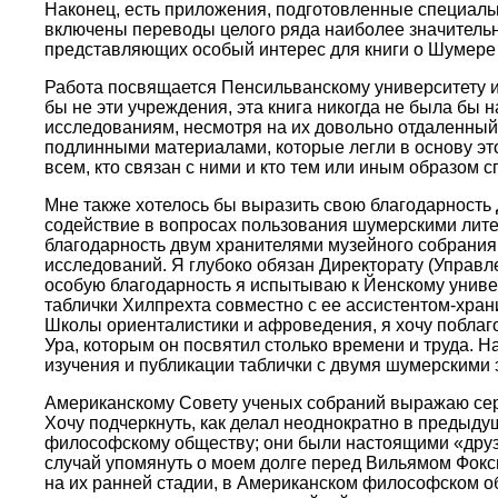
Наконец, есть приложения, подготовленные специальн
включены переводы целого ряда наиболее значительн
представляющих особый интерес для книги о Шумере
Работа посвящается Пенсильванскому университету и 
бы не эти учреждения, эта книга никогда не была бы 
исследованиям, несмотря на их довольно отдаленный 
подлинными материалами, которые легли в основу это
всем, кто связан с ними и кто тем или иным образом
Мне также хотелось бы выразить свою благодарность
содействие в вопросах пользования шумерскими лит
благодарность двум хранителями музейного собрания 
исследований. Я глубоко обязан Директорату (Управ
особую благодарность я испытываю к Йенскому унив
таблички Хилпрехта совместно с ее ассистентом-хран
Школы ориенталистики и афроведения, я хочу поблаг
Ура, которым он посвятил столько времени и труда.
изучения и публикации таблички с двумя шумерскими 
Американскому Совету ученых собраний выражаю серд
Хочу подчеркнуть, как делал неоднократно в предыду
философскому обществу; они были настоящими «друз
случай упомянуть о моем долге перед Вильямом Фоксв
на их ранней стадии, в Американском философском о