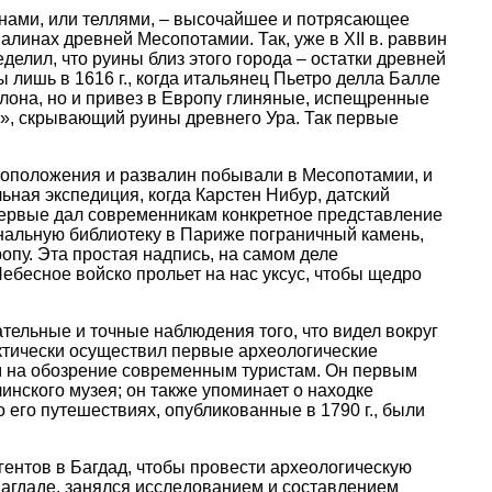
анами, или теллями, – высочайшее и потрясающее
линах древней Месопотамии. Так, уже в XII в. раввин
елил, что руины близ этого города – остатки древней
 лишь в 1616 г., когда итальянец Пьетро делла Балле
лона, но и привез в Европу глиняные, испещренные
», скрывающий руины древнего Ура. Так первые
стоположения и развалин побывали в Месопотамии, и
ьная экспедиция, когда Карстен Нибур, датский
первые дал современникам конкретное представление
ональную библиотеку в Париже пограничный камень,
пу. Эта простая надпись, на самом деле
ебесное войско прольет на нас уксус, чтобы щедро
тельные и точные наблюдения того, что видел вокруг
ктически осуществил первые археологические
ам на обозрение современным туристам. Он первым
нского музея; он также упоминает о находке
его путешествиях, опубликованные в 1790 г., были
ентов в Багдад, чтобы провести археологическую
 Багдаде, занялся исследованием и составлением