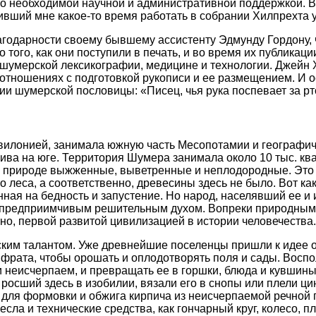
но необходимой научной и административной поддержкой. В
ивший мне какое-то время работать в собрании Хилпрехта 
годарности своему бывшему ассистенту Эдмунду Гордону, 
того, как они поступили в печать, и во время их публикац
шумерской лексикографии, медицине и технологии. Джейн 
х отношениях с подготовкой рукописи и ее размещением. И 
 шумерской пословицы: «Писец, чья рука поспевает за ртом
авилонией, занимала южную часть Месопотамии и географи
лива на юге. Территория Шумера занимала около 10 тыс. к
по природе выжженные, выветренные и неплодородные. Это
леса, а соответственно, древесины здесь не было. Вот как
нная на бедность и запустение. Но народ, населявший ее и и
 предприимчивым решительным духом. Вопреки природным 
тно, первой развитой цивилизацией в истории человечества.
им талантом. Уже древнейшие поселенцы пришли к идее о
фрата, чтобы орошать и оплодотворять поля и сады. Воспо
ки неисчерпаем, и превращать ее в горшки, блюда и кувши
осший здесь в изобилии, вязали его в снопы или плели цин
 для формовки и обжига кирпича из неисчерпаемой речной 
ла и технические средства, как гончарный круг, колесо, плу