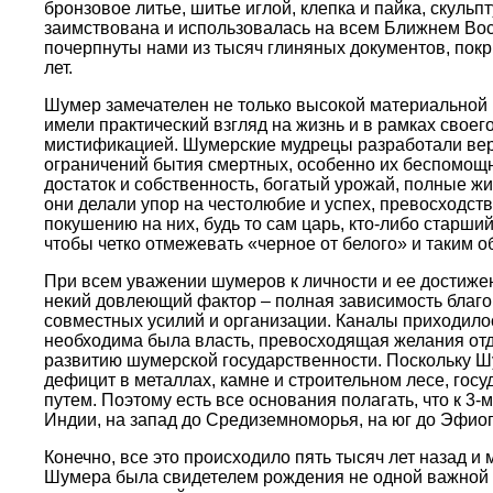
бронзовое литье, шитье иглой, клепка и пайка, скуль
заимствована и использовалась на всем Ближнем Вост
почерпнуты нами из тысяч глиняных документов, пок
лет.
Шумер замечателен не только высокой материальной к
имели практический взгляд на жизнь и в рамках своег
мистификацией. Шумерские мудрецы разработали веру
ограничений бытия смертных, особенно их беспомощн
достаток и собственность, богатый урожай, полные ж
они делали упор на честолюбие и успех, превосходст
покушению на них, будь то сам царь, кто-либо старш
чтобы четко отмежевать «черное от белого» и таким 
При всем уважении шумеров к личности и ее достиже
некий довлеющий фактор – полная зависимость благо
совместных усилий и организации. Каналы приходилос
необходима была власть, превосходящая желания отд
развитию шумерской государственности. Поскольку Ш
дефицит в металлах, камне и строительном лесе, го
путем. Поэтому есть все основания полагать, что к 3-
Индии, на запад до Средиземноморья, на юг до Эфиоп
Конечно, все это происходило пять тысяч лет назад 
Шумера была свидетелем рождения не одной важной ч