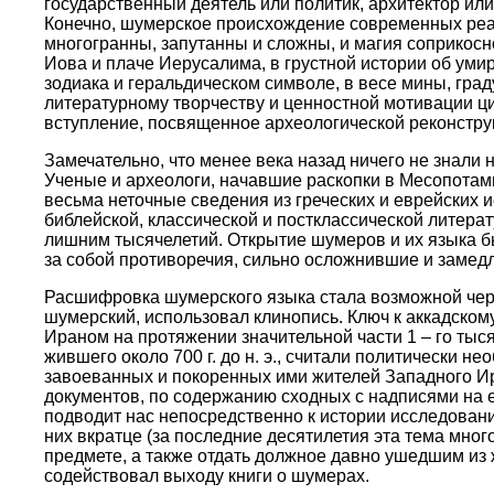
государственный деятель или политик, архитектор или
Конечно, шумерское происхождение современных реал
многогранны, запутанны и сложны, и магия соприкосн
Иова и плаче Иерусалима, в грустной истории об умир
зодиака и геральдическом символе, в весе мины, град
литературному творчеству и ценностной мотивации ц
вступление, посвященное археологической реконстру
Замечательно, что менее века назад ничего не знали
Ученые и археологи, начавшие раскопки в Месопотамии
весьма неточные сведения из греческих и еврейских и
библейской, классической и постклассической литера
лишним тысячелетий. Открытие шумеров и их языка б
за собой противоречия, сильно осложнившие и заме
Расшифровка шумерского языка стала возможной через
шумерский, использовал клинопись. Ключ к аккадском
Ираном на протяжении значительной части 1 – го тыс
жившего около 700 г. до н. э., считали политически 
завоеванных и покоренных ими жителей Западного Ир
документов, по содержанию сходных с надписями на е
подводит нас непосредственно к истории исследован
них вкратце (за последние десятилетия эта тема мног
предмете, а также отдать должное давно ушедшим из 
содействовал выходу книги о шумерах.