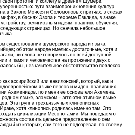
т свой прототип и коллегу в древнем Шумере.
уверенностью: пути взаимопроникновения культур
дна в Законе Моисея и Соломоновых притчах, в слезах
мифах, в баснях Эзопа и теореме Евклида, в знаке
устройству, религиозным идеям, практике обучения,
 следующих страницах. Но сначала небольшое
языка.
амом существовании шумерского народа и языка.
ийцев; об этом народе имелись достаточные, хотя и
лагали, ни слова не говорилось во всей доступной
нии и памяти человечества на протяжении двух с
залось бы, незначительное обстоятельство повлекло
как ассирийский или вавилонский, который, как и
 индоевропейском языке персов и мидян, правивших
стии Ахеменидов, по имени ее основателя Ахемена,
ем родном языке, эламском – агглютинативном языке
цев. Эта группа трехъязычных клинописных
 Ираке, хотя клинопись родилась именно там. Это
ссоздать цивилизации Месопотамии. Мы поведаем о
можность составить цельное представление о сем
аждый из которых, сам того не подозревая, по-своему