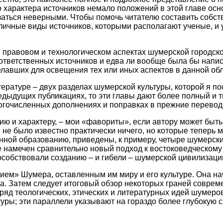
о характера источников немало положений в этой главе ос
азаться неверными. Чтобы помочь читателю составить собс
ичные виды источников, которыми располагают ученые, и у
м, правовом и технологическом аспектах шумерской городск
ответственных источников и едва ли вообще была бы напис
елавших для освещения тех или иных аспектов в данной об
тературе – двух разделах шумерской культуры, которой я п
предыдущих публикациях, то эти главы дают более полный 
огочисленных дополнениях и поправках в прежние перевод
ю и характеру, – мои «фавориты», если автору может быть
 не было известно практически ничего, но которые теперь 
енной образованию, приведены, к примеру, четыре шумерски
аве намечен сравнительно новый подход к востоковедческом
особствовали созданию – и гибели – шумерской цивилизаци
едием» Шумера, оставленным им миру и его культуре. Она н
а. Затем следует итоговый обзор некоторых граней соврем
ряд теологических, этических и литературных идей шумеро
ры; эти параллели указывают на гораздо более глубокую с