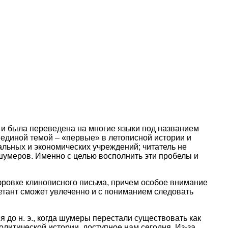
и и была переведена на многие языки под названием
единой темой – «первые» в летописной истории и
иальных и экономических учреждений; читатель не
шумеров. Именно с целью восполнить эти пробелы и
ифровке клинописного письма, причем особое внимание
летант сможет увлеченно и с пониманием следовать
я до н. э., когда шумеры перестали существовать как
литической истории, доступное нам сегодня. Из-за