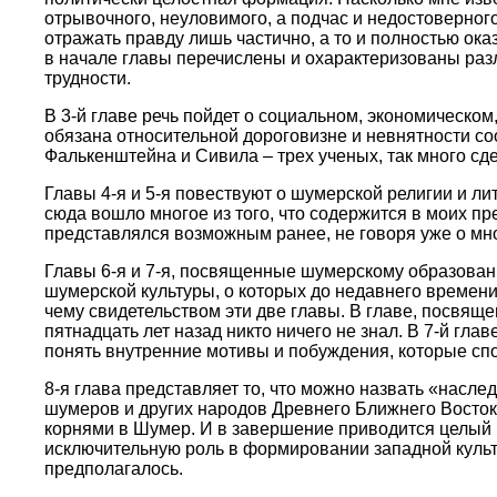
отрывочного, неуловимого, а подчас и недостоверног
отражать правду лишь частично, а то и полностью ок
в начале главы перечислены и охарактеризованы разл
трудности.
В 3-й главе речь пойдет о социальном, экономическо
обязана относительной дороговизне и невнятности со
Фалькенштейна и Сивила – трех ученых, так много сд
Главы 4-я и 5-я повествуют о шумерской религии и ли
сюда вошло многое из того, что содержится в моих 
представлялся возможным ранее, не говоря уже о мн
Главы 6-я и 7-я, посвященные шумерскому образовани
шумерской культуры, о которых до недавнего времени
чему свидетельством эти две главы. В главе, посвящ
пятнадцать лет назад никто ничего не знал. В 7-й гл
понять внутренние мотивы и побуждения, которые сп
8-я глава представляет то, что можно назвать «насл
шумеров и других народов Древнего Ближнего Восток
корнями в Шумер. И в завершение приводится целый 
исключительную роль в формировании западной культу
предполагалось.