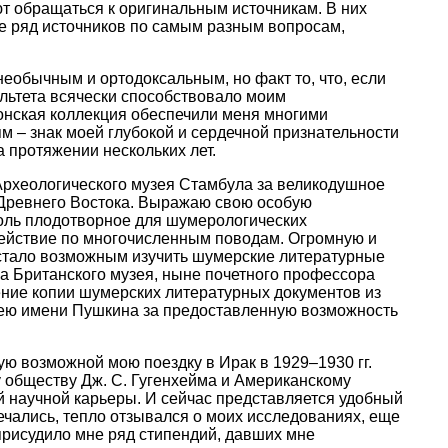
ют обращаться к оригинальным источникам. В них
же ряд источников по самым разным вопросам,
еобычным и ортодоксальным, но факт то, что, если
ультета всячески способствовало моим
лонская коллекция обеспечили меня многими
м – знак моей глубокой и сердечной признательности
 протяжении нескольких лет.
Археологического музея Стамбула за великодушное
 Древнего Востока. Выражаю свою особую
толь плодотворное для шумерологических
действие по многочисленным поводам. Огромную и
 стало возможным изучить шумерские литературные
ка Британского музея, ныне почетного профессора
ние копии шумерских литературных документов из
узею имени Пушкина за предоставленную возможность
 возможной мою поездку в Ирак в 1929–1930 гг.
у обществу Дж. С. Гугенхейма и Американскому
 научной карьеры. И сейчас представляется удобный
ечались, тепло отзывался о моих исследованиях, еще
рисудило мне ряд стипендий, давших мне