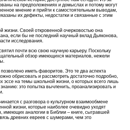
нованы на предположениях и домыслах и потому могут
твенное мнение и прийти к самостоятельным выводам,
казаны их дефекты, недостатки и связанные с этим
ой жизни. Своей откровенной очерковостью она
ана, если бы не последний научный вклад Дьяконова,
ласти исследования.
освятил почти всю свою научную карьеру. Поскольку
и тщательный обзор имеющихся материалов, нежели
ы.
 позволено иметь фаворитов. Это те два аспекта
можно обрисовать и рассмотреть достаточно подробно,
х эссе на темы школьной жизни, о которых всего лишь
у знанию: это попытка вычленить, проанализировать и
и.
ачинается с разговора о культурном взаимообмене
енной жизни, которые наиболее очевидно уходят
в, имеющих аналогии в Библии – книге, сыгравшей
вязь древних евреев с шумерами, чем это