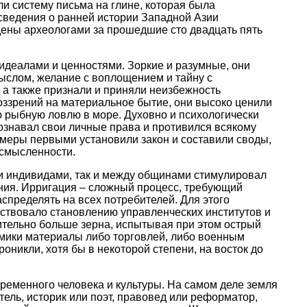
ли систему письма на глине, которая была
 сведения о ранней истории Западной Азии
дены археологами за прошедшие сто двадцать пять
идеалами и ценностями. Зоркие и разумные, они
мыслом, желание с воплощением и тайну с
 а также признали и приняли неизбежность
оззрений на материальное бытие, они высоко ценили
ю рыбную ловлю в море. Духовно и психологически
сознавал свои личные права и противился всякому
шумеры первыми установили закон и составили своды,
усмысленности.
и индивидами, так и между общинами стимулировал
ения. Ирригация – сложный процесс, требующий
спределять на всех потребителей. Для этого
ствовало становлению управленческих институтов и
тельно больше зерна, испытывая при этом острый
омики материалы либо торговлей, либо военным
роникли, хотя бы в некоторой степени, на восток до
временного человека и культуры. На самом деле земля
ль, историк или поэт, правовед или реформатор,