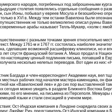
 шумерского народов, погребенных под заброшенными кург
едыдущие столетия появлялись отдельные сообщения о разва
, сын Ионы, побывал у евреев Мосула и безошибочно опред
 только в XVI в. Между тем останки Вавилона были опознаны
 путешественник не только великолепно описал руины Вави
 современные арабы называют Телль-Мукаяр, «холм с ямой
путешественники с разными точками зрения относительно ме
кст. Между 1761-м и 1767 гг. состоялась наиболее значител
ена, сделавшие возможной расшифровку клинописи, но и в
ко лет спустя французский ботаник А. Мишо продал в Наци
 по-настоящему ценный подлинник письма, попавший в Евро
учила несколько нелепых переводов. Вот один из них: «Н
ник Багдада и член-корреспондент Академии наук, вел тща
их местных рабочих под началом мастера-каменщика, он фа
стной как «Вавилонский лев» и до сих пор выставленной т
 сегодня можно увидеть в разделе Ближнего Востока Берли
ими, по его мнению, на письмена из Персеполя. Мемуары о 
емецкий языки и стали сенсацией в ученом мире.
твия: Ост-Индская компания в Лондоне снарядила своих аг
лаудиус Джеймс Рич, представитель Ост-Индской компании в