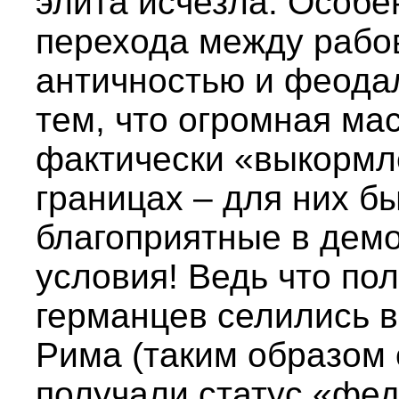
элита исчезла. Особе
перехода между рабо
античностью и феода
тем, что огромная ма
фактически «выкормл
границах – для них б
благоприятные в дем
условия! Ведь что по
германцев селились 
Рима (таким образом 
получали статус «фед