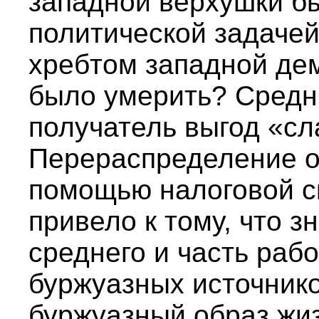
западной верхушки б
политической задачей
хребтом западной дем
было умерить? Средн
получатель выгод «сл
Перераспределение о
помощью налоговой 
привело к тому, что з
среднего и часть рабо
буржуазных источнико
буржуазный образ жи