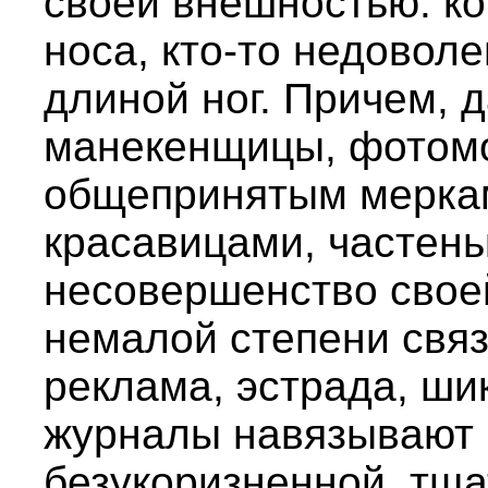
своей внешностью: ко
носа, кто-то недовол
длиной ног. Причем, 
манекенщицы, фотомод
общепринятым мерка
красавицами, частень
несовершенство своей
немалой степени связа
реклама, эстрада, ш
журналы навязывают 
безукоризненной, тщ