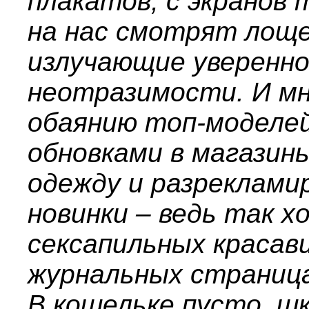
плакатов, с экранов
на нас смотрят лоще
излучающие уверенно
неотразимости. И мн
обаянию топ-моделей
обновками в магазин
одежду и разреклами
новинки – ведь так 
сексапильных красав
журнальных страница
В кошельке пусто, ш