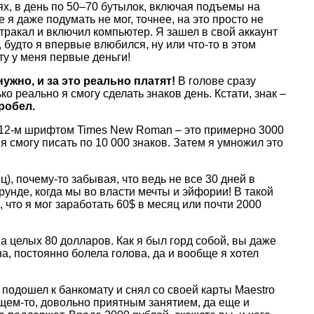
ях, в день по 50–70 бутылок, включая подъемы на
е я даже подумать не мог, точнее, на это просто не
тракал и включил компьютер. Я зашел в свой аккаунт
 будто я впервые влюбился, ну или что-то в этом
ету у меня первые деньги!
нужно, и за это реально платят!
В голове сразу
о реально я смогу сделать знаков день. Кстати, знак –
робел.
я 12-м шрифтом Times New Roman – это примерно 3000
 я смогу писать по 10 000 знаков. Затем я умножил это
, почему-то забывая, что ведь не все 30 дней в
унде, когда мы во власти мечты и эйфории! В такой
 что я мог заработать 60$ в месяц или почти 2000
а целых 80 долларов. Как я был горд собой, вы даже
а, постоянно болела голова, да и вообще я хотел
 подошел к банкомату и снял со своей карты Maestro
бщем-то, довольно приятным занятием, да еще и