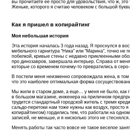
вы прочитаете ее просто для удовольствия, что ж, это
Женьке, которого я считаю человеком с большой букв
Как я пришел в копирайтинг
Моя небольшая история
Эта история началась 3 года назад. Я проснулся в в
мебельного гарнитура “Ника” или “Марина”, точно не 
побелкой, кривые стены с недавно приклеенными обоя
про динозавров, завершала интерьер. Справа от меня
которые со временем почему-то превратились в серо
В постели меня неизменно сопровождала жена, в том 
что это наиболее оптимальная форма сосуществовани
Мы жили в старом доме, а еще… у меня не было, как 
в большом магазине, инженера на приличном предприя
трудится стандартный городской житель с тремя кре
сальдо-перетоки нам тоже нужны как воздух, просто я 
копирайтингом) гордились тем, что работали на одном
записей, не меньше, и я нисколько этого не стеснялся.
Менять работы так часто вовсе не такое веселое занят