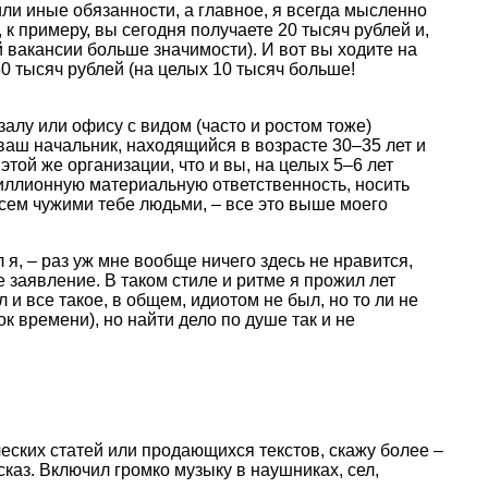
или иные обязанности, а главное, я всегда мысленно
 к примеру, вы сегодня получаете 20 тысяч рублей и,
 вакансии больше значимости). И вот вы ходите на
0 тысяч рублей (на целых 10 тысяч больше!
лу или офису с видом (часто и ростом тоже)
ваш начальник, находящийся в возрасте 30–35 лет и
той же организации, что и вы, на целых 5–6 лет
 миллионную материальную ответственность, носить
всем чужими тебе людьми, – все это выше моего
 я, – раз уж мне вообще ничего здесь не нравится,
е заявление. В таком стиле и ритме я прожил лет
и все такое, в общем, идиотом не был, но то ли не
ок времени), но найти дело по душе так и не
ческих статей или продающихся текстов, скажу более –
сказ. Включил громко музыку в наушниках, сел,