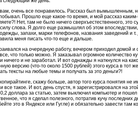
на следующий же день.
 вам, очень все понравилось. Рассказ был вымышленным, но 
 побывал. Прошло еще какое-то время, и мой рассказ каки
ете?! Нет, там не было ничего сверхъестественного, это су
 силу слова. Я долго еще размышлял об этом впоследствии,
одежды, запахи, марки телефонов, названия заведений и т. д
тавила меня писать что-то еще и дальше.
аивался на очередную работу, вечером приходил домой и са
 все, что только можно. Я заказывал огромное количество к
ети ничего и не заработал. И вот однажды я наткнулся на как
ную версию (что-то около 1500 рублей) этого курса в тот же
ать тексты на любые темы и получать за это деньги?!
копирайтинге, скажу больше, автор того курса понятия не им
т и все такое. И вот, день спустя, я зарегистрировался на э
0,2 доллара за статью, затем выключил компьютер и пошел 
нное, что я сделал полезного, потратив кучу последних де
 вбейте это в Яндексе или Гугле) и обязательно завести там