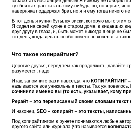
заработать настоящие деньги! Я никому не говорил пр
тут бояться рассказать кому-нибудь, но, поверьте, ино
наверняка поддержал брат, но я и ему тогда ничего не
В тот день я купил бутылку виски, которую мы с этим
Я сидел на своей кухне в старом доме, в видавших в
друг другу в глаза, и, быть может, никогда я еще не 
тот день, когда делать особо ничего не хочется, а так
Что такое копирайтинг?
Дорогие друзья, перед тем как продолжить, давайте с
разумеется, надо.
Итак, запомните раз и навсегда, что
КОПИРАЙТИНГ 
называются все уникальные тексты. Так уж повелось.
сочинили именно вы (то есть, указывает, кому при
Рерайт – это переписанный своим словами текст 
И наконец,
SEO – копирайт – это тексты, написанн
Под копирайтингом в рунете понимаются любые авторск
другого сайта или журнала (что называется
копипаст