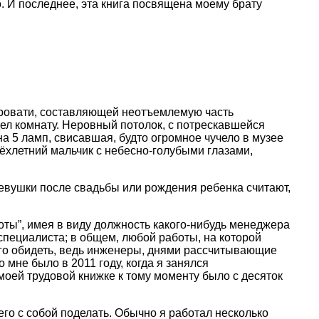
но. И последнее, эта книга посвящена моему брату
 кровати, составляющей неотъемлемую часть
дел комнату. Неровный потолок, с потрескавшейся
 5 ламп, свисавшая, будто огромное чучело в музее
рёхлетний мальчик с небесно-голубыми глазами,
девушки после свадьбы или рождения ребенка считают,
оты”, имея в виду должность какого-нибудь менеджера
специалиста; в общем, любой работы, на которой
ого обидеть, ведь инженеры, днями рассчитывающие
 мне было в 2011 году, когда я занялся
 моей трудовой книжке к тому моменту было с десяток
чего с собой поделать. Обычно я работал несколько