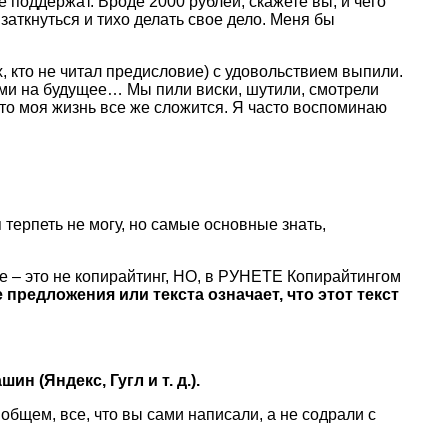
е поддержат. Вроде 2000 рублей, скажете вы, и чего
 заткнуться и тихо делать свое дело. Меня бы
, кто не читал предисловие) с удовольствием выпили.
ами на будущее… Мы пили виски, шутили, смотрели
 что моя жизнь все же сложится. Я часто воспоминаю
 терпеть не могу, но самые основные знать,
ое – это не копирайтинг, НО, в РУНЕТЕ Копирайтингом
це предложения или текста означает, что этот текст
 (Яндекс, Гугл и т. д.).
общем, все, что вы сами написали, а не содрали с