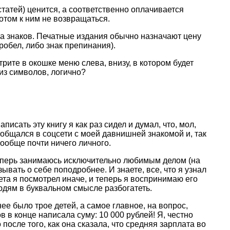
атей) ценится, а соответственно оплачивается
отом к ним не возвращаться.
ва знаков. Печатные издания обычно назначают цену
робел, либо знак препинания).
рите в окошке меню слева, внизу, в котором будет
 из символов, логично?
исать эту книгу я как раз сидел и думал, что, мол,
о общался в соцсети с моей давнишней знакомой и, так
 вообще почти ничего личного.
о теперь занимаюсь исключительно любимым делом (на
ывать о себе поподробнее. И знаете, все, что я узнал
ета я посмотрел иначе, и теперь я воспринимаю его
людям в буквальном смысле разбогатеть.
нее было трое детей, а самое главное, на вопрос,
 в конце написала суму: 10 000 рублей! Я, честно
 после того, как она сказала, что средняя зарплата во