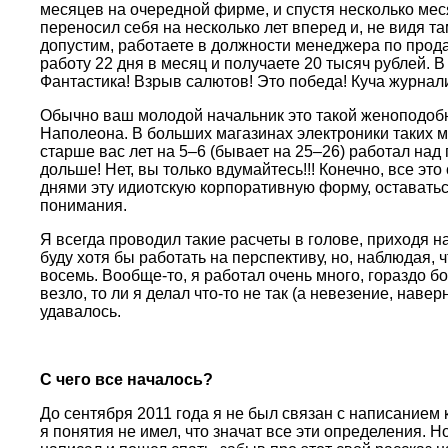
месяцев на очередной фирме, и спустя несколько меся
переносил себя на несколько лет вперед и, не видя та
допустим, работаете в должности менеджера по прода
работу 22 дня в месяц и получаете 20 тысяч рублей. 
Фантастика! Взрыв салютов! Это победа! Куча журналис
Обычно ваш молодой начальник это такой женоподобн
Наполеона. В больших магазинах электроники таких м
старше вас лет на 5–6 (бывает на 25–26) работал над
дольше! Нет, вы только вдумайтесь!!! Конечно, все э
днями эту идиотскую корпоративную форму, оставатьс
понимания.
Я всегда проводил такие расчеты в голове, приходя на
буду хотя бы работать на перспективу, но, наблюдая, 
восемь. Вообще-то, я работал очень много, гораздо б
везло, то ли я делал что-то не так (а невезение, наве
удавалось.
C чего все началось?
До сентября 2011 года я не был связан с написанием 
я понятия не имел, что значат все эти определения. Н