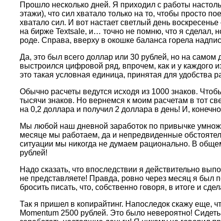
Прошло несколько дней. Я приходил с работы настоль
этажи), что сил хватало только на то, чтобы просто по
хватало сил. И вот настает светлый день воскресенье
на бирже Textsale, и… точно не помню, что я сделал, 
роде. Справа, вверху в окошке баланса горела надпись
Да, это был всего доллар или 30 рублей, но на самом д
выстроился цифровой ряд, впрочем, как и у каждого из
это такая условная единица, принятая для удобства р
Обычно расчеты ведутся исходя из 1000 знаков. Что
тысячи знаков. Но вернемся к моим расчетам в тот свет
на 0,2 доллара и получил 2 доллара в день! И, конечно
Мы любой наш дневной заработок по привычке умножае
месяце мы работаем, да и непредвиденные обстоятельс
ситуации мы никогда не думаем рационально. В общем,
рублей!
Надо сказать, что впоследствии я действительно выпо
не представляете! Правда, ровно через месяц я был п
бросить писать, что, собственно говоря, в итоге и сдел
Так я пришел в копирайтинг. Напоследок скажу еще, ч
Momentum 2500 рублей. Это было невероятно! Сидеть 