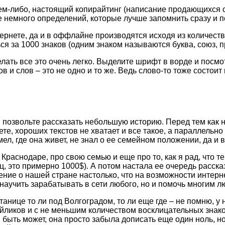
м-либо, настоящий копирайтинг (написание продающихся ст
е немного определений, которые лучше запомнить сразу и п
тернете, да и в оффлайне производятся исходя из количест
ься за 1000 знаков (одним знаком называются буква, союз, п
лать все это очень легко. Выделите шрифт в ворде и посмот
 и слов – это не одно и то же. Ведь слово-то тоже состоит
 позвольте рассказать небольшую историю. Перед тем как нап
ете, хороших текстов не хватает и все такое, а параллельн
имел, где она живет, не знал о ее семейном положении, да и
 в Краснодаре, про свою семью и еще про то, как я рад, чт
ц, это примерно 1000$). А потом настала ее очередь рассказ
ение о нашей стране настолько, что на возможности интерн
о научить зарабатывать в сети любого, но и помочь многим 
танице то ли под Волгоградом, то ли еще где – не помню, у 
йликов и с не меньшим количеством восклицательных знаков
, быть может, она просто забыла дописать еще один ноль, но