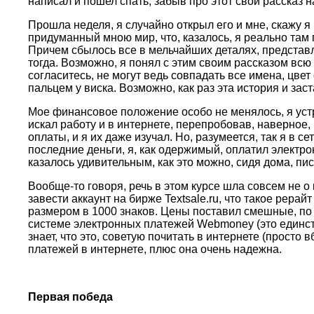
написал и пошел спать, забыв про этот свой рассказ 
Прошла неделя, я случайно открыл его и мне, скажу я
придуманный мною мир, что, казалось, я реально там
Причем сбылось все в мельчайших деталях, представля
тогда. Возможно, я понял с этим своим рассказом всю
согласитесь, не могут ведь совпадать все имена, цвет 
пальцем у виска. Возможно, как раз эта история и зас
Мое финансовое положение особо не менялось, я устр
искал работу и в интернете, перепробовав, наверное,
оплаты, и я их даже изучал. Но, разумеется, так я в с
последние деньги, я, как одержимый, оплатил электрон
казалось удивительным, как это можно, сидя дома, пис
Вообще-то говоря, речь в этом курсе шла совсем не о 
завести аккаунт на бирже Textsale.ru, что такое рерай
размером в 1000 знаков. Цены поставил смешные, по 
системе электронных платежей Webmoney (это единстве
знает, что это, советую почитать в интернете (просто
платежей в интернете, плюс она очень надежна.
Первая победа