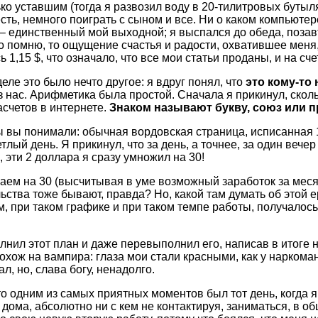
ко уставшим (тогда я развозил воду в 20-тилитровых бутыл
есть, немного поиграть с сыном и все. Ни о каком компьютер
 – единственный мой выходной; я выспался до обеда, позав
но помню, то ощущение счастья и радости, охватившее меня,
 1,15 $, что означало, что все мои статьи проданы, и на сч
еле это было нечто другое: я вдруг понял, что
это кому-то 
 нас. Арифметика была простой. Сначала я прикинул, скольк
асчетов в интернете.
Знаком называют букву, союз или п
бы вы понимали: обычная вордовская страница, исписанна
лый день. Я прикинул, что за день, а точнее, за один вечер
, эти 2 доллара я сразу умножил на 30!
м на 30 (высчитывая в уме возможный заработок за месяц)
тва тоже бывают, правда? Но, какой там думать об этой ер
 при таком графике и при таком темпе работы, получалось,
лнил этот план и даже перевыполнил его, написав в итоге н
охож на вампира: глаза мои стали красными, как у наркоман
ал, но, слава богу, ненадолго.
то одним из самых приятных моментов был тот день, когда я
дома, абсолютно ни с кем не контактируя, заниматься, в о