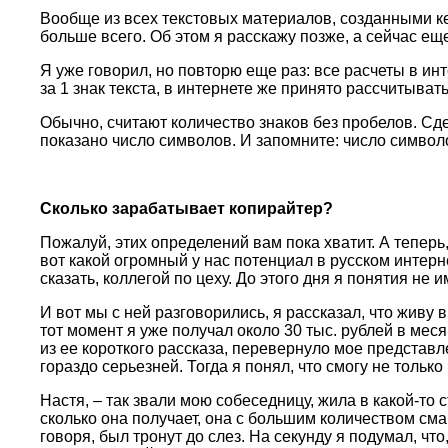
Вообще из всех текстовых материалов, созданными ке
больше всего. Об этом я расскажу позже, а сейчас ещ
Я уже говорил, но повторю еще раз: все расчеты в ин
за 1 знак текста, в интернете же принято рассчитыват
Обычно, считают количество знаков без пробелов. Сде
показано число символов. И запомните: число символов
Сколько зарабатывает копирайтер?
Пожалуй, этих определений вам пока хватит. А теперь,
вот какой огромный у нас потенциал в русском интерн
сказать, коллегой по цеху. До этого дня я понятия не 
И вот мы с ней разговорились, я рассказал, что живу
тот момент я уже получал около 30 тыс. рублей в меся
из ее короткого рассказа, перевернуло мое представл
гораздо серьезней. Тогда я понял, что смогу не тольк
Настя, – так звали мою собеседницу, жила в какой-то с
сколько она получает, она с большим количеством сма
говоря, был тронут до слез. На секунду я подумал, что