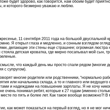
 тоже будет здорово, как говорится, нам обоим будет прият
ы, и которого безмерно уважаю и люблю.
оскресенье, 11 сентября 2011 года на большой двуспальной
помню. Я открыл глаза и медленно, и сонным взглядом огля
ми, делающие эти стены еще страшнее; огромная люстра на
 стояла детская кроватка, где мирно посапывал мой сын, т
-зеленые.
смысле, что каждый день мы просто спали рядом (многие 
я с супругом).
говорят многие родители или родственники, “нормально раб
тия или начальника склада, а то и главного или ведущего 
дитами и надеждами на повышение зарплаты. Я не хочу ник
не очень понимал ребят, которые к 27 годам (именно столько
 месте по пять и более лет. Как такое вообще возможно?! В
ие, как может показаться на первый взгляд, но я не мог ни