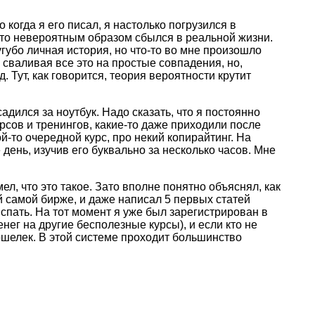
когда я его писал, я настолько погрузился в
м-то невероятным образом сбылся в реальной жизни.
губо личная история, но что-то во мне произошло
 сваливая все это на простые совпадения, но,
. Тут, как говорится, теория вероятности крутит
дился за ноутбук. Надо сказать, что я постоянно
урсов и тренингов, какие-то даже приходили после
ой-то очередной курс, про некий копирайтинг. На
 день, изучив его буквально за несколько часов. Мне
ел, что это такое. Зато вполне понятно объяснял, как
той самой бирже, и даже написал 5 первых статей
спать. На тот момент я уже был зарегистрирован в
нег на другие бесполезные курсы), и если кто не
 кошелек. В этой системе проходит большинство