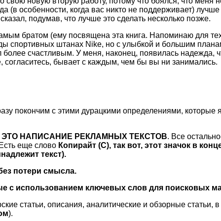
о свою новую вторую работу, потому что боялся, что меня н
гда (в особенности, когда вас никто не поддерживает) лучше
 сказал, подумав, что лучше это сделать несколько позже.
 самым братом (ему посвящена эта книга. Напоминаю для тех
иды спортивных штанах Nike, но с улыбкой и большим план
был более счастливым. У меня, наконец, появилась надежда,
ое, согласитесь, бывает с каждым, чем бы вы ни занимались.
разу покончим с этими дурацкими определениями, которые я
– ЭТО НАПИСАНИЕ РЕКЛАМНЫХ ТЕКСТОВ
. Все остальн
 Есть еще слово
Копирайт (C), так вот, этот значок в кон
надлежит текст).
без потери смысла.
ые с использованием ключевых слов для поисковых машин
ие статьи, описания, аналитические и обзорные статьи, в 
ом
).