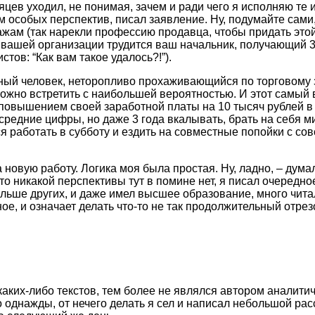
цев уходил, не понимая, зачем и ради чего я исполняю те 
м особых перспектив, писал заявление. Ну, подумайте сами,
жам (так нарекли профессию продавца, чтобы придать этой
В вашей организации трудится ваш начальник, получающий 3
тов: “Как вам такое удалось?!”).
ый человек, неторопливо прохаживающийся по торговому за
ожно встретить с наибольшей вероятностью. И этот самый 
 повышением своей заработной платы на 10 тысяч рублей в э
то средние цифры, но даже 3 года вкалывать, брать на себя
я работать в субботу и ездить на совместные попойки с со
 новую работу. Логика моя была простая. Ну, ладно, – думал
что никакой перспективы тут в помине нет, я писал очередно
ольше других, и даже имел высшее образование, много читал 
рное, и означает делать что-то не так продолжительный отрез
каких-либо текстов, тем более не являлся автором аналити
о однажды, от нечего делать я сел и написал небольшой рас