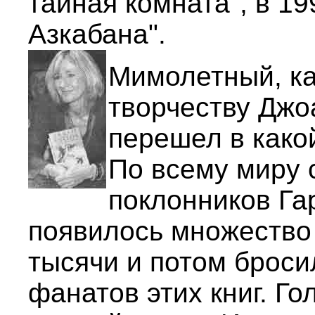
тайная комната", в 19
Азкабана".
Мимолетный, ка
творчеству Джо
перешел в како
По всему миру 
поклонников Га
появилось множество
тысячи и потом броси
фанатов этих книг. Г