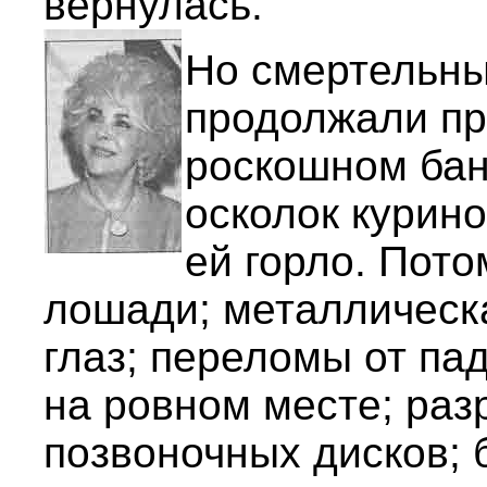
вернулась.
Но смертельны
продолжали пр
роскошном бан
осколок курино
ей горло. Пото
лошади; металлическ
глаз; переломы от па
на ровном месте; раз
позвоночных дисков; 