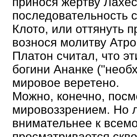
принося жертву Лахес
последовательность 
Клото, или оттянуть 
вознося молитву Атро
Платон считал, что эт
богини Ананке ("нео
мировое веретено.
Можно, конечно, посм
мировоззрением. Но 
внимательнее к всем
просматривается скво