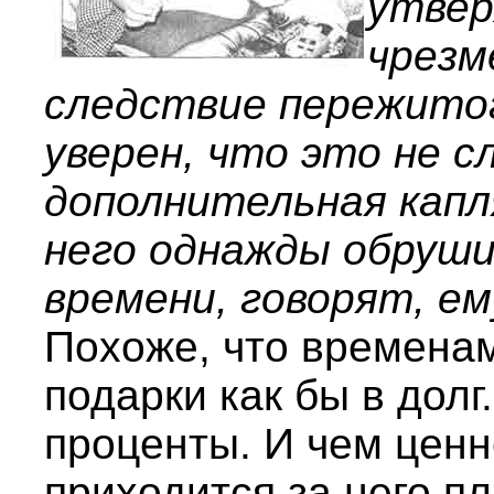
утвер
чрезм
следствие пережитог
уверен, что это не с
дополнительная капл
него однажды обруши
времени, говорят, ему
Похоже, что временам
подарки как бы в дол
проценты. И чем ценн
приходится за него пл