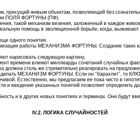
 присущий живым объектам, позволяющий без сознательн
ции ПОЛЯ ФОРТУНЫ (ПФ).
жения, такой механизм везения, заложенный в каждое живо
 реальную помощь в эволюционной борьбе, когда, выживают
еще одного понятия.
мизации работы МЕХАНИЗМА ФОРТУНЫ. Создание таких клю
яют нарисовать следующую картину.
момент времени влияют миллиарды сочетаний случайных ф
олжна столь же стремительно реагировать на предложен
 сделать МЕХАНИЗМ ФОРТУНЫ. Если он "барахлит", то КЛЮ
чивой. Естественно, мы предлагаем ее пока чисто в гипоте
ти и введение указанных понятий позволяет определить д
ность и в других новых понятиях и терминах. Они будут вве
IV.2. ЛОГИКА СЛУЧАЙНОСТЕЙ