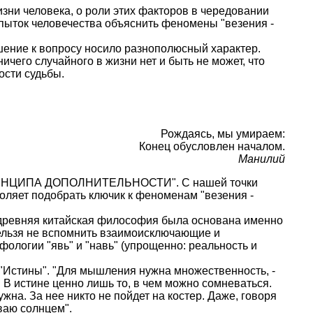
зни человека, о роли этих факторов в чередовании
опыток человечества объяснить феномены "везения -
ошение к вопросу носило разнополюсный характер.
ичего случайного в жизни нет и быть не может, что
ости судьбы.
Рождаясь, мы умираем:
Конец обусловлен началом.
Манилий
я "ПРИНЦИПА ДОПОЛНИТЕЛЬНОСТИ". С нашей точки
воляет подобрать ключик к феноменам "везения -
у, древняя китайская философия была основана именно
Нельзя не вспомнить взаимоисключающие и
ологии "явь" и "навь" (упрощенно: реальность и
 "Истины". "Для мышления нужна множественность, -
.. В истине ценно лишь то, в чем можно сомневаться.
ужна. За нее никто не пойдет на костер. Даже, говоря
ываю солнцем".