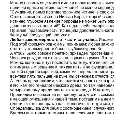
Можно назвать еще много имен и процитировать выск
наличии прямо противоположной И не менее справедл
"Суждение, прямо противоположное истине, в свою оч
Стоит вспомнить и слова Нильса Бора, который в свое 
истинно глубокое явление природы не может быть оп
дополнительных понятий". Как в дальнейшем признала 
Признав, правомочность "принципа дополнительности" 
Фортуны" следующий постулат:
Любая закономерность от части случайна. И даже 
Под этой формулировкой мы понимаем: любая законом
стоять закономерности более глубоких уровней.
А чтобы было совсем понятно, приведем простейший
Человек рождается с пятью пальцами на руках. Это за
Можно, конечно, и тут поспорить на тему, что ничего 
оптимальным решением, так как пятый не функционале
тонкой ледяной корочкой, камнями, переплетением тра
все-таки пять пальцев на руке мы отнесем к отчасти 
А теперь предположим, что родился человек с четырьм
веточкам его генеалогического древа, то там наверня
четырехпалому представителю этого рода. И потому 
Предвидим возражения по поводу того, что и в семьях
имеющий отношения к нашей теме, поставим на нем т
генетического аппарата) для экологического кризиса,
Определившись для себя с соотношением "случайного 
Введем некоторые термины, определения и понятия, 