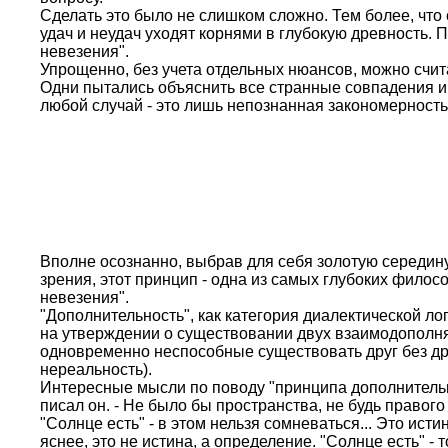
Сделать это было не слишком сложно. Тем более, что
удач и неудач уходят корнями в глубокую древность.
невезения".
Упрощенно, без учета отдельных нюансов, можно счита
Одни пытались объяснить все странные совпадения и с
любой случай - это лишь непознанная закономерность,
Вполне осознанно, выбрав для себя золотую серед
зрения, этот принцип - одна из самых глубоких филос
невезения".
"Дополнительность", как категория диалектической л
на утверждении о существовании двух взаимодополня
одновременно неспособные существовать друг без дру
нереальность).
Интересные мысли по поводу "принципа дополнительн
писал он. - Не было бы пространства, не будь правого
"Солнце есть" - в этом нельзя сомневаться... Это исти
яснее, это не истина, а определение. "Солнце есть" -