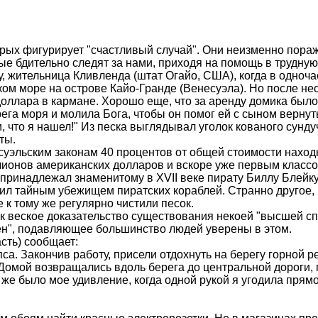
торых фигурирует "счастливый случай". Они неизменно пора
 бдительно следят за нами, приходя на помощь в трудную м
, жительница Кливленда (штат Огайо, США), когда в одноча
ом море на острове Кайо-Гранде (Венесуэла). Но после не
оллара в кармане. Хорошо еще, что за аренду домика было
ерега моря и молила Бога, чтобы он помог ей с сыном верн
и, что я нашел!" Из песка выглядывал уголок кованого сунду
ты.
уэльским законам 40 процентов от общей стоимости находк
ионов американских долларов и вскоре уже первым классом
ринадлежал знаменитому в XVII веке пирату Биллу Блейку. 
жил тайным убежищем пиратских кораблей. Странно другое, 
 к тому же регулярно чистили песок.
к веское доказательство существования некоей "высшей сп
ен", подавляющее большинство людей уверены в этом.
сть) сообщает:
са. Закончив работу, присели отдохнуть на берегу горной ре
 Домой возвращались вдоль берега до центральной дороги, 
о же было мое удивление, когда одной рукой я угодила прям