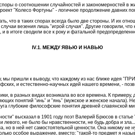
 споры о соотношении случайностей и закономерностей в жи
 Проект "Колесо Фортуны" - логичное продолжение давних п
ть, что в таких спорах всегда было две стороны. И их отн
лучаи везения лишь "игрой случая". Другие говорили, что н
 и в итоге сводили все к року и фатальной предопределенн
IV.1. МЕЖДУ ЯВЬЮ И НАВЬЮ
ину, мы пришли к выводу, что каждому из нас ближе иде
офских, и естественно-научных идей нашего времени, - поз
огики, в разных видах возникала во все времена. К пример
ющих понятий "инь" и "янь" (мужское и женское начала). 
га глубокие философские понятия древней славянской миф
ости" высказал в 1901 году поэт Валерий Брюсов в статье
 и левого, не было бы нравственности, не будь добра и зла.
на, но в ней нет самостоятельной ценности. Она никому не н
 только особое выражение, вместо: "такой-то предмет я наз