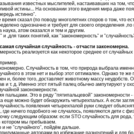
азывания известных мыслителей, настаивавших на том, что
ивой истины... На основании этого видения мира даже поя
ередь истинно".
время сказал (по поводу многолетних споров о том, что ест
ределено однозначно и требует для своего определения ,п
наука, атом оказался и тем и другим.
и ,для таких понятий, как "закономерность" и "случайност
самая случайная случайность - отчасти закономерна.
ерность реализуется как некоторое среднее от случайных
 пример.
кономерно. Случайность в том, что природа выбрала именно
случайного в этом нет и выбор этот оптимален. Однако те же
н и, более того, доставляет животному массу неудобств. О
в и т. д. Именно этот пятый палец обычно ампутируют у охо
случайной закономерности.
я пальцами. Это в ряду "пятипальцевой" закономерности - 
ка еще можно будет обнаружить четырехпалых. А если загля
случайность появления четырехпалой руки следует объясня
, где ничего подобного не случалось, появляются дети с фи
очку следующим образом: если STO случайность для рода,
 в котором мы пребываем.
и не "случайного", пойдём дальше.
придуманные авторами во избежание разночтений и для бо