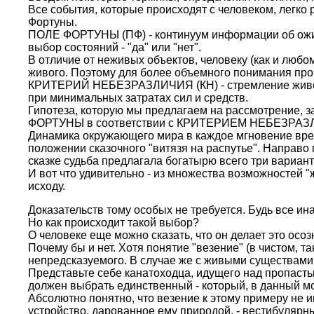
Все события, которые происходят с человеком, легко
Фортуны.
ПОЛЕ ФОРТУНЫ (ПФ) - континуум информации об ожид
выбор состояний - "да" или "нет".
В отличие от неживых объектов, человеку (как и любо
живого. Поэтому для более объемного понимания проц
КРИТЕРИЙ НЕБЕЗРАЗЛИЧИЯ (КН) - стремление живой 
при минимальных затратах сил и средств.
Гипотеза, которую мы предлагаем на рассмотрение, 
ФОРТУНЫ в соответствии с КРИТЕРИЕМ НЕБЕЗРАЗЛИЧИ
Динамика окружающего мира в каждое мгновение врем
положении сказочного "витязя на распутье". Направо 
сказке судьба предлагала богатырю всего три вариант
И вот что удивительно - из множества возможностей 
исходу.
Доказательств тому особых не требуется. Будь все ин
Но как происходит такой выбор?
О человеке еще можно сказать, что он делает это осо
Почему бы и нет. Хотя понятие "везение" (в чистом, та
непредсказуемого. В случае же с живыми существами
Представьте себе канатоходца, идущего над пропаст
должен выбрать единственный - который, в данный м
Абсолютно понятно, что везение к этому примеру не 
устройство, дарованное ему природой, - вестибулярн