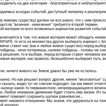
 разделить на две категории - благоприятные и неблагопри
аемых исходах событий, доступный человеку и реализуемы
му живому существу) далеко не все равно, что с ним проис
ессов "везения - невезения" требуется второй термин.
материи из всех возможных вариантов развития событий 
заключается в том, что живая материя может обладать не
Я, то есть из множества других выбирать вариант с бл
ени ставит нас (как и любое живое существо) перед выбор
пойдешь - коня потеряешь, налево пойдешь - головы не сне
а решения, то в выборе, перед которым ставит человека жи
"живая материя, как правило, безошибочно выбирает путь, 
аче, ничего живого на Земле давно бы уже не осталось.
знанно. Но как решают вопрос другие, менее "мозговитые" 
к сказать, виде) тут не совсем подходит, так как имеет отче
 налицо какое-то перманентное, непрекращающееся везени
ью. Любое неверное движение будет стоить ему жизни. Из 
омент поможет сохранить шаткое равновесие...
имеет никакого отношения. Мы знаем, что удержаться на то
ый аппарат.