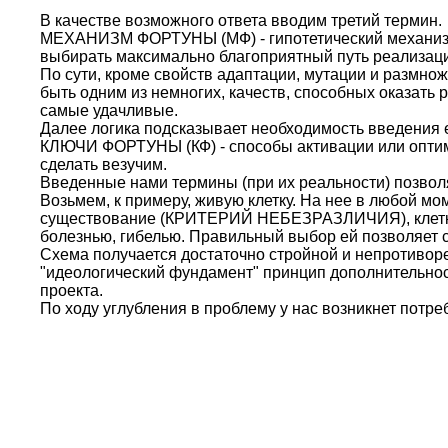
В качестве возможного ответа вводим третий термин.
МЕХАНИЗМ ФОРТУНЫ (МФ) - гипотетический механизм,
выбирать максимально благоприятный путь реализа
По сути, кроме свойств адаптации, мутации и размно
быть одним из немногих, качеств, способных оказать
самые удачливые.
Далее логика подсказывает необходимость введения 
КЛЮЧИ ФОРТУНЫ (КФ) - способы активации или опти
сделать везучим.
Введенные нами термины (при их реальности) позвол
Возьмем, к примеру, живую клетку. На нее в любой 
существование (КРИТЕРИЙ НЕБЕЗРАЗЛИЧИЯ), клетка д
болезнью, гибелью. Правильный выбор ей позволяет
Схема получается достаточно стройной и непротиворе
"идеологический фундамент" принцип дополнительнос
проекта.
По ходу углубления в проблему у нас возникнет потреб