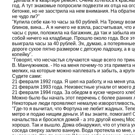
"Делала я в квартире ремонт. Очень хотелось к крас
год. А тут знакомые попросили подвезти их отца на о
бетонке, но не заострила на нем внимания. На обратном
не чудо ли?"
"Купила себе как-то часы за 60 рублей. На Троицу во
блинов, вина... А я ничего не взяла, рассчитывая, что
часы с руки, положила на багажник, да так и забыла их
собой ничего на кладбище. Прошло около года. Все э
выиграла часы за 40 рублей. Эх, думаю, а потерянные
дороге сухое пятно размером с детскую ладошку, а в
копейку".
"Говорят, что несчастья случаются чаще всего по три
В. Манчужников. - Но на меня почему-то эта примета 
мелких, на которые можно наплевать и забыть, а крупн
Судите сами:
21 февраля 1992 года. Я шел на работу, и на меня упа
21 февраля 1993 года. Неизвестные угнали от моего 
21 февраля 1994 года. За обедом в куске черного хле
Можно было бы начать этот перечень с более ранних л
Некоторые люди проявляют немалую изворотливость, 
"Где-то я вычитал, что Фортуна не любит жадных. Тепе
метро и подаю нищим деньги. И вы знаете, помогает! 
начальства и бросился домой - а это другой конец М
хорошо. Так и вышло. Дома обнаружил, что от утюга у
соседа сверху залило ванную. Вода протекла ко мне, и