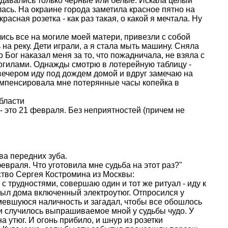
родавались только черные или белые. Искала целый
лась. На окраине города заметила красное пятно на
асная розетка - как раз такая, о какой я мечтала. Ну
лись все на могиле моей матери, привезли с собой
ь на реку. Дети играли, а я стала мыть машину. Сняла
о Бог наказал меня за то, что пожадничала, не взяла с
могилами. Однажды смотрю в лотерейную таблицу -
 вечером иду под дождем домой и вдруг замечаю на
компенсировала мне потерянные часы копейка в
области
- это 21 февраля. Без неприятностей (причем не
ва передних зуба.
евраля. Что уготовила мне судьба на этот раз?"
ство Сергея Костромина из Москвы:
 с трудностями, совершаю один и тот же ритуал - иду к
абыл дома включенный электроутюг. Отпросился у
имевшуюся наличность и загадал, чтобы все обошлось
, и случилось выпрашиваемое мной у судьбы чудо. У
а утюг. И огонь прибило, и шнур из розетки