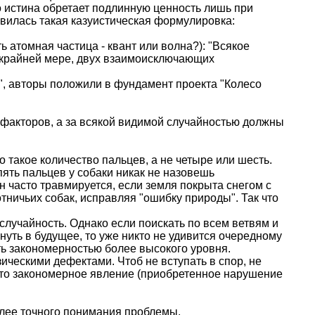
 истина обретает подлинную ценность лишь при
вилась такая казуистическая формулировка:
ь атомная частица - квант или волна?): "Всякое
о крайней мере, двух взаимоисключающих
ь", авторы положили в фундамент проекта "Колесо
 факторов, а за всякой видимой случайностью должны
 такое количество пальцев, а не четыре или шесть.
 пять пальцев у собаки никак не назовешь
н часто травмируется, если земля покрыта снегом с
тничьих собак, исправляя "ошибку природы". Так что
случайность. Однако если поискать по всем ветвям и
нуть в будущее, то уже никто не удивится очередному
ть закономерностью более высокого уровня.
зическими дефектами. Чтоб не вступать в спор, не
 то закономерное явление (приобретенное нарушение
лее точного понимания проблемы.