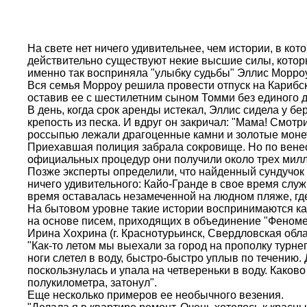
На свете нет ничего удивительнее, чем истории, в ко
действительно существуют некие высшие силы, которые
именно так восприняла "улыбку судьбы" Эллис Морроу
Вся семья Морроу решила провести отпуск на Карибск
оставив ее с шестилетним сыном Томми без единого д
В день, когда срок аренды истекал, Эллис сидела у б
крепость из песка. И вдруг он закричал: "Мама! Смотр
россыпью лежали драгоценные камни и золотые моне
Приехавшая полиция забрала сокровище. Но по венес
официальных процедур они получили около трех милл
Позже эксперты определили, что найденный сундучок п
ничего удивительного: Кайо-Гранде в свое время слу
время оставалась незамеченной на людном пляже, где
На бытовом уровне такие истории воспринимаются ка
на основе писем, приходящих в объединение "Феном
Ирина Хохрина (г. Краснотурьинск, Свердловская обла
"Как-то летом мы выехали за город на прополку турнеп
ноги слетел в воду, быстро-быстро уплыв по течению.
поскользнулась и упала на четвереньки в воду. Каков
полукилометра, затонул".
Еще несколько примеров ее необычного везения.