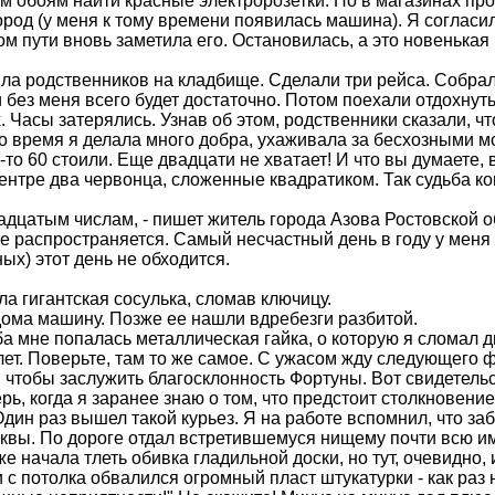
ным обоям найти красные электророзетки. Но в магазинах п
город (у меня к тому времени появилась машина). Я согласи
 пути вновь заметила его. Остановилась, а это новенькая кр
зила родственников на кладбище. Сделали три рейса. Собра
 и без меня всего будет достаточно. Потом поехали отдохнут
. Часы затерялись. Узнав об этом, родственники сказали, чт
то время я делала много добра, ухаживала за бесхозными 
-то 60 стоили. Еще двадцати не хватает! И что вы думаете,
 центре два червонца, сложенные квадратиком. Так судьба 
надцатым числам, - пишет житель города Азова Ростовской 
не распространяется. Самый несчастный день в году у меня 
ых) этот день не обходится.
ла гигантская сосулька, сломав ключицу.
дома машину. Позже ее нашли вдребезги разбитой.
ба мне попалась металлическая гайка, о которую я сломал д
ет. Поверьте, там то же самое. С ужасом жду следующего ф
чтобы заслужить благосклонность Фортуны. Вот свидетель
рь, когда я заранее знаю о том, что предстоит столкновение
Один раз вышел такой курьез. Я на работе вспомнил, что з
осквы. По дороге отдал встретившемуся нищему почти всю 
же начала тлеть обивка гладильной доски, но тут, очевидно
 с потолка обвалился огромный пласт штукатурки - как раз н