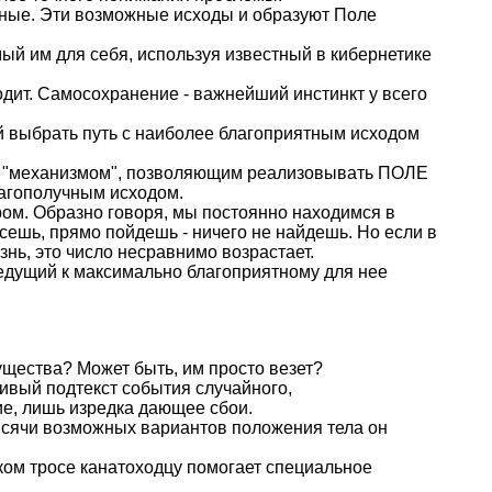
ятные. Эти возможные исходы и образуют Поле
й им для себя, используя известный в кибернетике
ходит. Самосохранение - важнейший инстинкт у всего
выбрать путь с наиболее благоприятным исходом
ким "механизмом", позволяющим реализовывать ПОЛЕ
агополучным исходом.
ом. Образно говоря, мы постоянно находимся в
сешь, прямо пойдешь - ничего не найдешь. Но если в
знь, это число несравнимо возрастает.
ведущий к максимально благоприятному для нее
существа? Может быть, им просто везет?
тливый подтекст события случайного,
е, лишь изредка дающее сбои.
тысячи возможных вариантов положения тела он
нком тросе канатоходцу помогает специальное