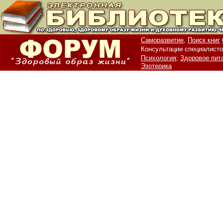
Саморазвитие,
Поиск книг
Консультации специалисто
Психология;
Здоровое пит
Эзотерика