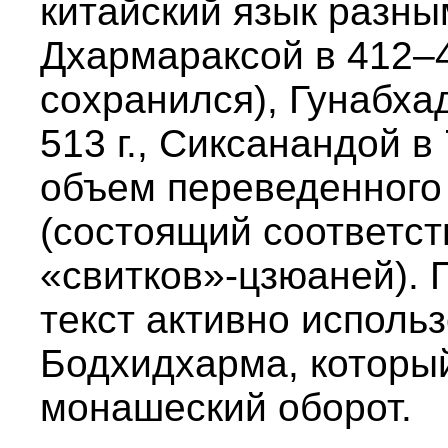
китайский язык разны
Дхармараксой в 412–43
сохранился), Гунабхад
513 г., Сиксанандой в 
объем переведенного
(состоящий соответств
«свитков»-цзюаней). 
текст активно использ
Бодхидхарма, который
монашеский оборот.