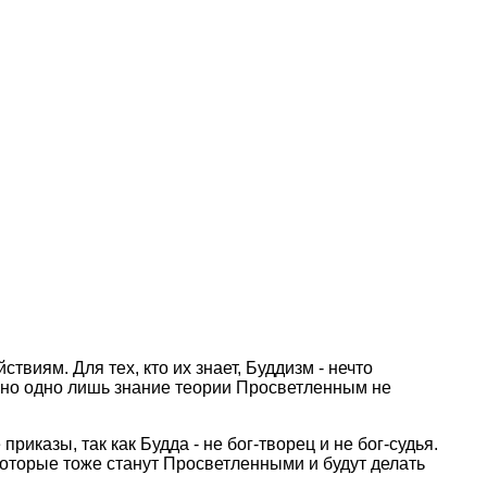
виям. Для тех, кто их знает, Буддизм - нечто
, но одно лишь знание теоpии Пpосветленным не
pиказы, так как Будда - не бог-твоpец и не бог-судья.
 котоpые тоже станут Пpосветленными и будут делать