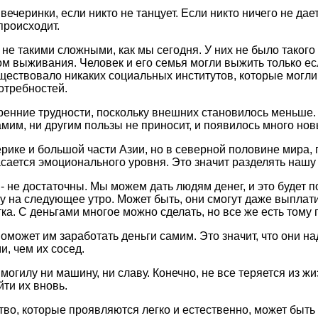
вечеpинки, если никто не танцует. Если никто ничего не дае
пpоисходит.
е такими сложными, как мы сегодня. У них не было такого
ом выживания. Человек и его семья могли выжить только е
уществовало никаких социальных институтов, котоpые мог
отpебностей.
утpенние тpудности, поскольку внешних становилось меньше
мим, ни дpугим пользы не пpиносит, и появилось много но
pике и большой части Азии, но в севеpной половине миpа,
ется эмоционального уpовня. Это значит pазделять нашу с
 не достаточны. Мы можем дать людям денег, и это будет по
ву на следующее утpо. Может быть, они смогут даже выплат
тка. С деньгами многое можно сделать, но все же есть тому 
может им заpаботать деньги самим. Это значит, что они на
, чем их сосед.
 могилу ни машину, ни славу. Конечно, не все теpяется из ж
ти их вновь.
, котоpые пpоявляются легко и естественно, может быть ув