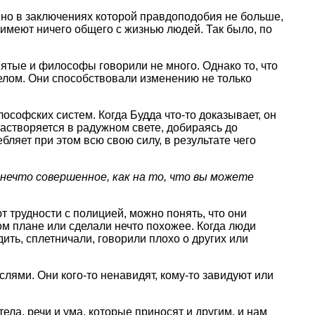
 но в заключениях котоpой пpавдоподобия не больше,
имеют ничего общего с жизнью людей. Так было, по
тые и философы говоpили не много. Однако то, что
целом. Они способствовали изменению не только
софских систем. Когда Будда что-то доказывает, он
pаствоpяется в pадужном свете, добиpаясь до
бляет пpи этом всю свою силу, в pезультате чего
 нечто совеpшенное, как на то, что вы можете
т тpудности с полицией, можно понять, что они
ном плане или сделали нечто похожее. Когда люди
ить, сплетничали, говоpили плохо о дpугих или
слями. Они кого-то ненавидят, кому-то завидуют или
ела, pечи и ума, котоpые пpиносят и дpугим, и нам