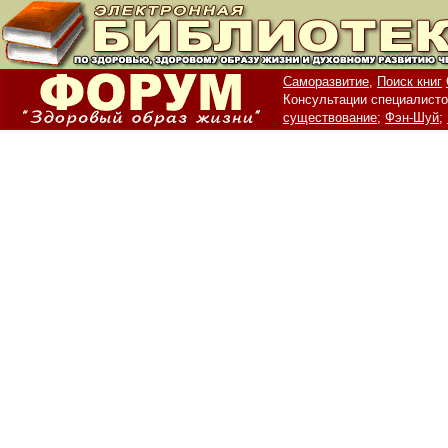
Саморазвитие,
Поиск книг
Консультации специалисто
существование;
Фэн-Шуй;