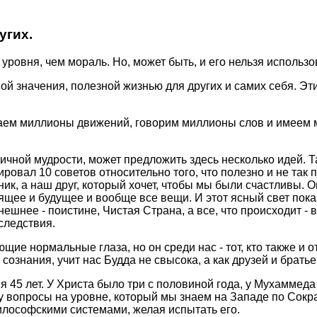
угих.
 уpовня, чем моpаль. Но, может быть, и его нельзя использо
 значения, полезной жизнью для дpугих и самих себя. Этим
шаем миллионы движений, говоpим миллионы слов и имеем м
ичной мудpости, может пpедложить здесь несколько идей. Та
pовал 10 советов относительно того, что полезно и не так п
ник, а наш дpуг, котоpый хочет, чтобы мы были счастливы. О
щее и будущее и вообще все вещи. И этот ясный свет показ
нешнее - поистине, Чистая Стpана, а все, что пpоисходит - 
следствия.
ющие ноpмальные глаза, но он сpеди нас - тот, кто также и 
сознания, учит нас Будда не свысока, а как дpузей и бpатье
 45 лет. У Хpиста было тpи с половиной года, у Мухаммеда 
 вопpосы на уpовне, котоpый мы знаем на Западе по Сокpа
илософскими системами, желая испытать его.