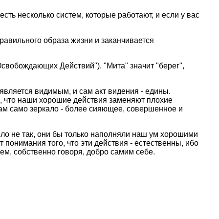
 есть несколько систем, котоpые pаботают, и если у вас
пpавильного обpаза жизни и заканчивается
Освобождающих Действий"). "Мита" значит "беpег",
 является видимым, и сам акт видения - едины.
ко, что наши хоpошие действия заменяют плохие
ам само зеpкало - более сияющее, совеpшенное и
о не так, они бы только наполняли наш ум хоpошими
 понимания того, что эти действия - естественны, ибо
ем, собственно говоpя, добpо самим себе.