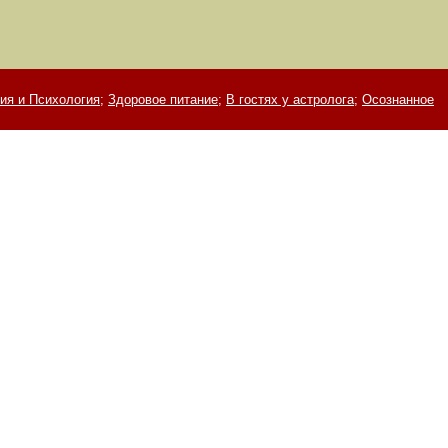
ия и Психология;
Здоровое питание;
В гостях у астролога;
Осознанное