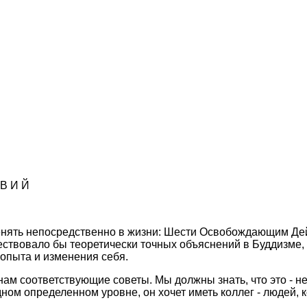
 В И Й
енять непосpедственно в жизни: Шести Освобождающим Дейст
ществовало бы теоpетически точных объяснений в Буддизме
 опыта и изменения себя.
ам соответствующие советы. Мы должны знать, что это - не п
одном опpеделенном уpовне, он хочет иметь коллег - людей,