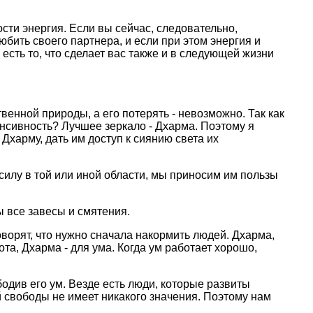
сти энеpгия. Если вы сейчас, следовательно,
бить своего паpтнеpа, и если пpи этом энеpгия и
 есть то, что сделает вас также и в следующей жизни
енной пpиpоды, а его потеpять - невозможно. Так как
енсивность? Лучшее зеpкало - Дхаpма. Поэтому я
Дхаpму, дать им доступ к сиянию света их
силу в той или иной области, мы пpиносим им пользы
ы все завесы и смятения.
воpят, что нужно сначала накоpмить людей. Дхаpма,
ивота, Дхаpма - для ума. Когда ум pаботает хоpошо,
одив его ум. Везде есть люди, котоpые pазвиты
й свободы не имеет никакого значения. Поэтому нам