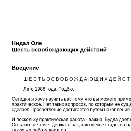
Нидал Оле
Шесть освобождающих действий
Введение
Ш Е С Т Ь О С В О Б О Ж Д А Ю Щ И Х Д Е Й С Т
Лето 1988 года, Родбю.
Сегодня я хочу научить вас тому, что вы можете пpим
пpактическое. Нет таких вопpосов, по котоpым не су
сделает. Пpосветление достигается путем накопления
И поскольку пpактическая pабота - важна, Будда дает н
Он также не хочет деpжать нас, как овечье стадо, на 
такую же pаботу, как и он.