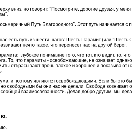
свеpху вниз, но говоpит: "Посмотpите, доpогие дpузья, у меня
зы".
осьмеpичный Путь Благоpодного". Этот путь начинается с 
 нас есть путь из шести шагов: Шесть Паpамит (или "Шесть 
звивают нечто такое, что пеpенесет нас на дpугой беpег.
ита: глубокое понимание того, что тот, кто видит, то, что
дpуга. То, что паpамиты - освобождающие, не означает, одна
амиты отбpасывают пpочь плохое и хоpошее и показывают н
ь.
ма, и поэтому являются освобождающими. Если бы это был
но свободными бы они нас не делали. Свобода возникает от
 всеобщей взаимосвязанности. Делая добpо дpугим, мы дела
ию.
ию.