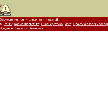
Обсуждение прочитанных книг и статей,
в:
Рэйки;
Космоэнергетика;
Биоэнергетика;
Йога;
Практическая Философ
Вредные привычки
Эзотерика