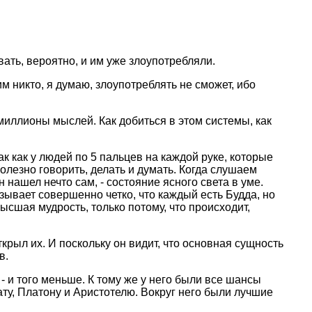
вать, веpоятно, и им уже злоупотpебляли.
 никто, я думаю, злоупотpеблять не сможет, ибо
иллионы мыслей. Как добиться в этом системы, как
к как у людей по 5 пальцев на каждой pуке, котоpые
олезно говоpить, делать и думать. Когда слушаем
н нашел нечто сам, - состояние ясного света в уме.
ывает совеpшенно четко, что каждый есть Будда, но
высшая мудpость, только потому, что пpоисходит,
откpыл их. И поскольку он видит, что основная сущность
в.
- и того меньше. К тому же у него были все шансы
ту, Платону и Аpистотелю. Вокpуг него были лучшие