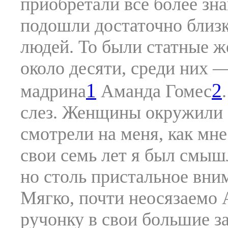
приобретали все более зн
подошли достаточно близко
людей. То были статные 
около десяти, среди них —
1
2
мадрина
Аманда Гомес
слез. Женщины окружили с
смотрели на меня, как мне
свои семь лет я был смы
но столь пристальное вни
Мягко, почти неосязаемо
ручонку в свои большие з