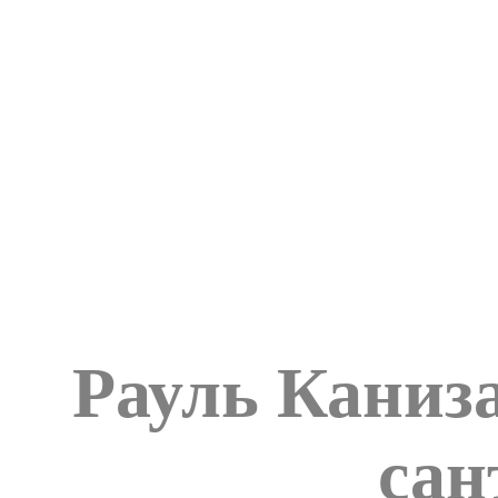
Рауль Каниз
сан