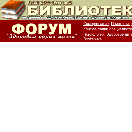
Саморазвитие,
Поиск книг
Консультации специалисто
Психология;
Здоровое пит
Эзотерика