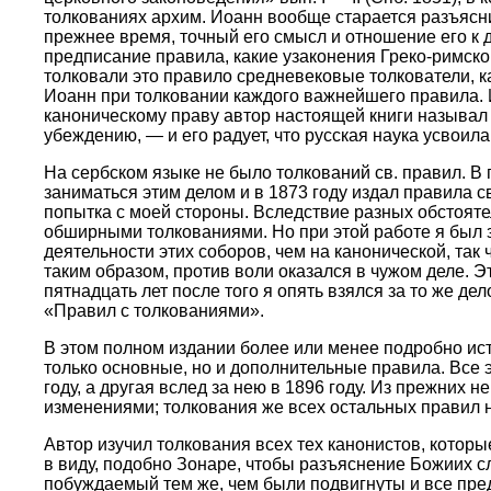
толкованиях архим. Иоанн вообще старается разъясн
прежнее время, точный его смысл и отношение его к
предписание правила, какие узаконения Греко-римско
толковали это правило средневековые толкователи, к
Иоанн при толковании каждого важнейшего правила. И
каноническому праву автор настоящей книги называл 
убеждению, — и его радует, что русская наука усвоил
На сербском языке не было толкований св. правил. В
заниматься этим делом и в 1873 году издал правила 
попытка с моей стороны. Вследствие разных обстоятель
обширными толкованиями. Но при этой работе я был 
деятельности этих соборов, чем на канонической, так 
таким образом, против воли оказался в чужом деле. 
пятнадцать лет после того я опять взялся за то же д
«Правил с толкованиями».
В этом полном издании более или менее подробно ис
только основные, но и дополнительные правила. Все 
году, а другая вслед за нею в 1896 году. Из прежни
изменениями; толкования же всех остальных правил 
Автор изучил толкования всех тех канонистов, котор
в виду, подобно Зонаре, чтобы разъяснение Божиих с
побуждаемый тем же, чем были подвигнуты и все пре