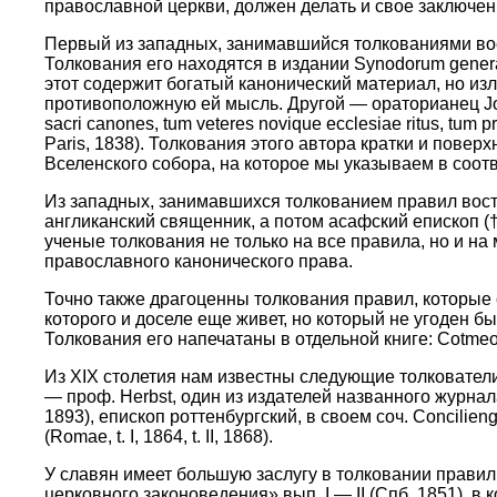
православной церкви, должен делать и свое заключен
Первый из западных, занимавшийся толкованиями вост
Толкования его находятся в издании Synodorum generalium 
этот содержит богатый канонический материал, но изло
противоположную ей мысль. Другой — ораторианец Joanne
sacri canones, tum veteres novique ecclesiae ritus, tum
Paris, 1838). Толкования этого автора кратки и поверх
Вселенского собора, на которое мы указываем в соот
Из западных, занимавшихся толкованием правил восточ
англиканский священник, а потом асафский епископ (
ученые толкования не только на все правила, но и на
православного канонического права.
Точно также драгоценны толкования правил, которые 
которого и доселе еще живет, но который не угоден бы
Толкования его напечатаны в отдельной книге: Cotmeotari
Из XIX столетия нам известны следующие толкователи пр
— проф. Herbst, один из издателей названного журнала
1893), епископ роттенбургский, в своем соч. Concilienges
(Romae, t. I, 1864, t. II, 1868).
У славян имеет большую заслугу в толковании правил 
церковного законоведения» вып. I — II (Спб. 1851), 