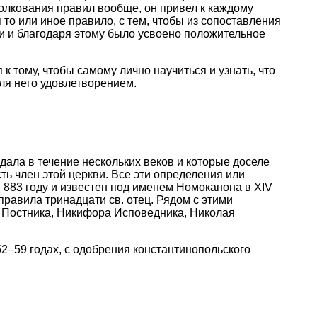
толкования правил вообще, он привел к каждому
то или иное правило, с тем, чтобы из сопоставления
и и благодаря этому было усвоено положительное
к тому, чтобы самому лично научиться и узнать, что
для него удовлетворением.
дала в течение нескольких веков и которые доселе
ть член этой церкви. Все эти определения или
 883 году и известен под именем Номоканона в XIV
правила тринадцати св. отец. Рядом с этими
 Постника, Никифора Исповедника, Николая
2–59 годах, с одобрения константинопольского