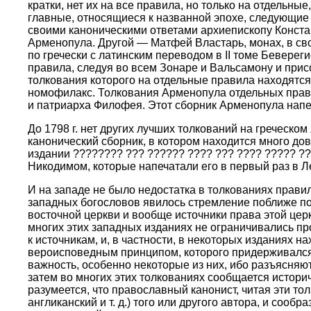
кратки, нет их на все правила, но только на отдельн
главные, относящиеся к названной эпохе, следующие ч
своими каноническими ответами архиепископу Конста
Арменопула. Другой — Матфей Властарь, монах, в сво
по гречески с латинским переводом в II томе Беверег
правила, следуя во всем Зонаре и Вальсамону и прис
толкования которого на отдельные правила находятся
номофилакс. Толкования Арменопула отдельных правил
и патриарха Филофея. Этот сборник Арменопула напечатан
До 1798 г. нет других лучших толкований на греческо
канонический сборник, в котором находится много д
издании ???????? ??? ?????? ???? ??? ???? ????? ?
Никодимом, которые напечатали его в первый раз в Ле
И на западе не было недостатка в толкованиях правил
западных богословов явилось стремление поближе по
восточной церкви и вообще источники права этой церк
многих этих западных изданиях не ограничивались пр
к источникам, и, в частности, в некоторых изданиях
вероисповедным принципом, которого придерживался т
важность, особенно некоторые из них, ибо разъясняю
затем во многих этих толкованиях сообщается истор
разумеется, что православный канонист, читая эти т
англиканский и т. д.) того или другого автора, и сооб