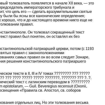
вый толкователь появляется в начале XII века, — это
е председатель императорского трибунала и
ит, что цель его — сделать вразумительными святые
му были бы ясны все канонические определения;
к хорошо, что и до настоящего времени никто еще не
толковании правил.
онстантинополе. Он толковал сокращенный текст
екст правил был понятен, он оставлял их без
нстантинопольской патриаршей церкви, потом (с 1193
 святых правил с законоположениями
кованиях самых правил он во всем следует Зонаре,
ления решения константинопольского патриаршего
ом тексте в II, III и IV томах ???????? ??? ?????
? ??? ???? ????? ????? ???????, ??????? ??? ?. ?.
греческий текст с латинским переводом в ?????????
 epistolarum, — Guil. Beveregius recensuit (Oxonii,
освещения «Правила св. Апостол, св. соборов
лкования отдельных лиц. Но эти толкования весьма