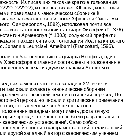
 важность. Из писавших таковые краткие толкования
??? ??????), из последних лет XII века, известный
ыми правилами в каноническом сборнике К.
гинале напечатанной в VI томе Афинской Синтагмы,
кого, Симферополь, 1892), истолковал почти все
ль — константинопольский патриарх Филофей († 1376),
стантин Арменопул († 1383), солунский префект и
казали, находятся также толкования Иоанна китрского
Johannis Leunclavii Amelburni (Francofurti, 1596).
нополе, по благословению патриарха Неофита, один
ям Христофора в главном составлены и толкования в
отовленном к печати двумя монахами Агапием и
ведных замешательств на западе в XVI веке, у
и там стали издавать канонические сборники
параллельно греческий текст и латинский перевод. Во
сточной церкви, но писали и критические примечания
церкви, составленные вообще согласно с
 толкования западных могут иметь достаточную
которые прежде совершенно не были разработаны, а
х канонических установлений. Само собою
исповедный принцип (ультрамонтанский, галликанский,
от или другой западный автор с каноническим учением