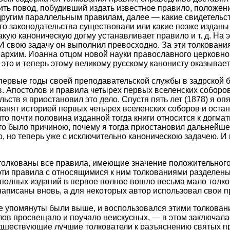
ить повод, побудивший издать известное правило, положен
 другим параллельным правилам, далее — какие свидетельс
го законодательства существовали или какие позже изданы 
акую каноническую догму устанавливает правило и т. д. На
 свою задачу он выполнил превосходно. За эти толкования
архим. Иоанна отцом новой науки православного церковног
а это и теперь этому великому русскому канонисту оказывае
 первые годы своей преподавательской службы в задрской 
св. Апостолов и правила четырех первых вселенских соборо
ств я приостановил это дело. Спустя пять лет (1878) я опя
занят историей первых четырех вселенских соборов и ост
что почти половина изданной тогда книги относится к догмат
Это было причиною, почему я тогда приостановил дальнейше
ело, но теперь уже с исключительно каноническою задачею. 
толкованы все правила, имеющие значение положительного
эти правила с относящимися к ним толкованиями разделены 
х неполных изданий в первое полное вошло весьма мало тол
написаны вновь, а для некоторых автор использовал свои 
ые упомянуты были выше, и воспользовался этими толковани
лов просвещало и поучало неискусных, — в этом заключалас
дшествующие лучшие толкователи к разъяснению святых пр