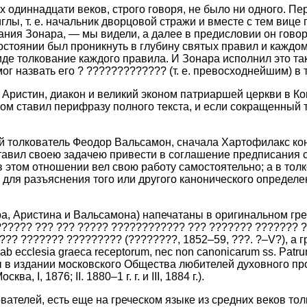
 одиннадцати веков, строго говоря, не было ни одного. Пер
иглы, т. е. начальник дворцовой стражи и вместе с тем виц
ания Зонара, — мы видели, а далее в предисловии он говор
состоянии был проникнуть в глубину святых правил и каждо
виде толкование каждого правила. И Зонара исполнил это та
г назвать его ? ????????????? (т. е. превосходнейшим) в 
й Аристин, диакон и великий эконом патриаршей церкви в К
том ставил перифразу полного текста, и если сокращенный т
тий толкователь Феодор Вальсамон, сначала Хартофилакс ко
оставил своею задачею привести в соглашение предписания
в этом отношении вел свою работу самостоятельно; а в тол
я для разъяснения того или другого канонического опреде
 Аристина и Вальсамона) напечатаны в оригинальном греческ
????? ??? ??? ????? ???????????? ??? ??????? ??????? ??
 ??? ??????? ????????? (????????, 1852–59, ???. ?–V?), а 
b ecclesia graeca receptorum, nec non canonicarum ss. Patrum
ы в издании московского Общества любителей духовного пр
 I, 1876; II. 1880–1 г. г. и III, 1884 г.).
вателей, есть еще на греческом языке из средних веков то