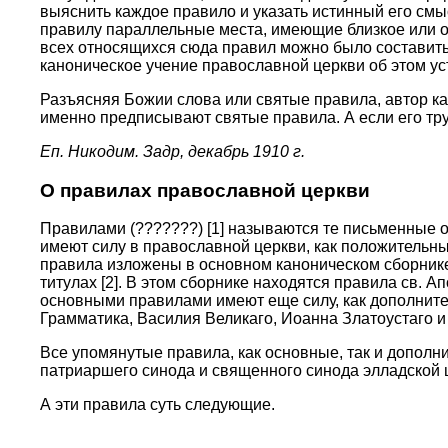
выяснить каждое правило и указать истинный его смыс
правилу параллельные места, имеющие близкое или от
всех относящихся сюда правил можно было составить
каноническое учение православной церкви об этом у
Разъясняя Божии слова или святые правила, автор как
именно предписывают святые правила. А если его тру
Еп. Никодим. Задр, декабрь 1910 г.
О правилах православной церкви
Правилами (???????) [1] называются те письменные о
имеют силу в православной церкви, как положительные
правила изложены в основном каноническом сборнике
титулах [2]. В этом сборнике находятся правила св. 
основными правилами имеют еще силу, как дополните
Грамматика, Василия Великаго, Иоанна Златоустаго и
Все упомянутые правила, как основные, так и дополн
патриаршего синода и священного синода элладской ц
А эти правила суть следующие.