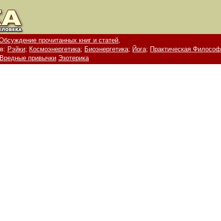
Обсуждение прочитанных книг и статей,
в:
Рэйки;
Космоэнергетика;
Биоэнергетика;
Йога;
Практическая Философ
Вредные привычки
Эзотерика