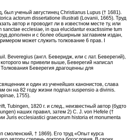
был ученый августинец Christianus Lupus († 1681).
ca actorum dissertatione illustrati (Lovanii, 1665). Труд
азать автор и проводит ли в известном месте ту, или
anctae ecclesiae, in qua elucidantur exactissime tum
тот труд дополнен и с более обширным заглавием издан,
 Примером может служить толкование 6 прав. I
 Beveregius (англ. Беверидж, или с лат. Беверегий),
е которого мы привели выше, Беверегий написал
й. Толкования Беверегия драгоценны для
 священник и один из ученейших канонистов, слава
 он на 82 году жизни подпал suspensio a divinis.
ppinae, 1755).
, Tubingen, 1820 г. и след., неизвестный автор (будто
gen) наших правил, затем 2) С. J. von Hefele (†
ии Juris ecclesiastici graecorum historia et monumenta
 смоленский, † 1869). Его труд «Опыт курса
 его автору степень доктора богословия. В своих