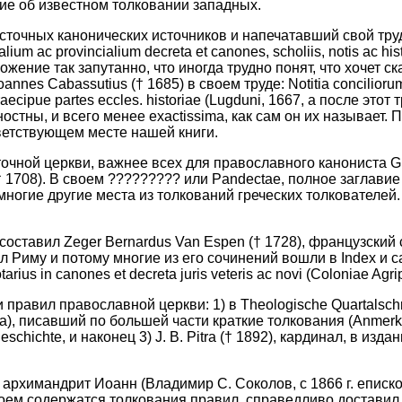
ие об известном толковании западных.
очных канонических источников и напечатавший свой труд, 
ac provincialium decreta et canones, scholiis, notis ac histori
жение так запутанно, что иногда трудно понят, что хочет ск
s Cabassutius († 1685) в своем труде: Notitia conciliorum s
 praecipue partes eccles. historiae (Lugduni, 1667, а после э
ностны, и всего менее exactissima, как сам он их называет.
ветствующем месте нашей книги.
ной церкви, важнее всех для православного канониста Guil.
† 1708). В своем ????????? или Pandectae, полное заглави
 многие другие места из толкований греческих толкователе
составил Zeger Bernardus Van Espen († 1728), французский
л Риму и потому многие из его сочинений вошли в Index и сам
us in canones et decreta juris veteris ac novi (Coloniae Agri
авил православной церкви: 1) в Theologische Quartalschrift
), писавший по большей части краткие толкования (Anmerkun
chichte, и наконец 3) J. В. Pitra († 1892), кардинал, в издан
архимандрит Иоанн (Владимир С. Соколов, с 1866 г. епископ
в коем содержатся толкования правил, справедливо доставил