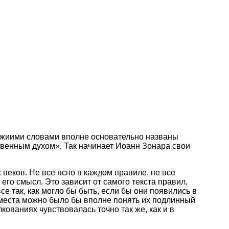
Божиими словами вполне основательно названы
твенным духом». Так начинает Иоанн Зонара свои
веков. Не все ясно в каждом правиле, не все
его смысл. Это зависит от самого текста правил,
е так, как могло бы быть, если бы они появились в
о места можно было бы вполне понять их подлинный
кованиях чувствовалась точно так же, как и в