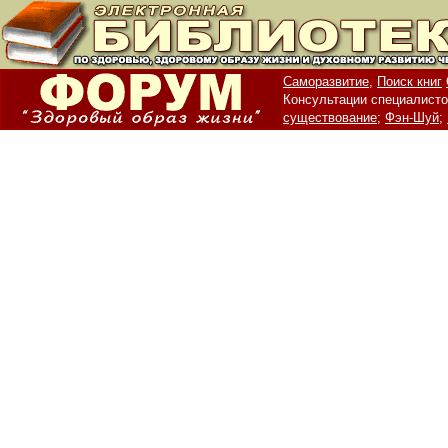
Саморазвитие,
Поиск книг
Консультации специалисто
существование;
Фэн-Шуй;