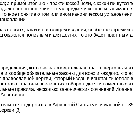
л; а применительно к практической цели, с какой пишутся 
даленное отношение к тому предмету, которым занимается 
 точное понятие о том или ином каноническом установлени
становлении.
 в первых, так и в настоящем издании, особенно стремился 
д окажется полезным и для других, то это будет приятным 
пределения, которые законодательная власть церковная из
 и вообще обязательные законы для всех и каждого, кто ес
 православной церкви, который издан в Константинополе в
Апостолов, правила вселенских соборов, десяти поместных и 
льные правила, несколько канонических сочинений Иоанна
 Анастасия.
ительные, содержатся в Афинской Синтагме, изданной в 185
еркви [3].