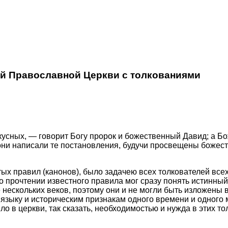
й Православной Церкви с толкованиями
скусных, — говорит Богу пророк и божественный Давид; а 
они написали те постановления, будучи просвещены божес
х правил (канонов), было задачею всех толкователей всех 
 прочтении известного правила мог сразу понять истинный 
нескольких веков, поэтому они и не могли быть изложены вс
по языку и историческим признакам одного времени и одног
 в церкви, так сказать, необходимостью и нужда в этих тол