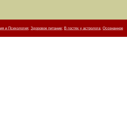
ия и Психология;
Здоровое питание;
В гостях у астролога;
Осознанное