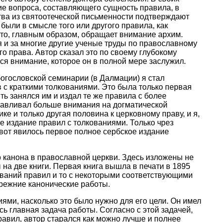
ие вопроса, составляющего сущность правила, в
тва из святоотеческой письменности подтверждают
были в смысле того или другого правила, как
 это, главным образом, обращает внимание архим.
 и за многие другие ученые труды по православному
о права. Автор сказал это по своему глубокому
тся внимание, которое он в полной мере заслужил.
богословской семинарии (в Далмации) я стал
в с краткими толкованиями. Это была только первая
ть занялся им и издал те же правила с более
анавливал больше внимания на догматической
ике и только другая половина к церковному праву, и я,
е издание правил с толкованиями. Только чрез
И вот явилось первое полное сербское издание
 канона в православной церкви. Здесь изложены не
на две книги. Первая книга вышла в печати в 1895
кований правил и то с некоторыми соответствующими
прежние канонические работы.
ями, насколько это было нужно для его цели. Он имел
ь главная задача работы. Согласно с этой задачей,
авил, автор старался как можно лучше и полнее