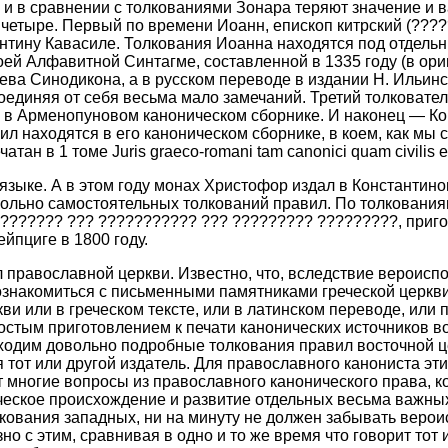
ые, и в сравнении с толкованиями Зонара теряют значение и
етыре. Первый по времени Иоанн, епископ китрский (??????
нтину Кавасиле. Толкования Иоанна находятся под отдельн
ей Алфавитной Синтагме, составленной в 1335 году (в ори
иева Синодикона, а в русском переводе в издании Н. Ильинс
оединяя от себя весьма мало замечаний. Третий толковате
 в Арменопуновом каноническом сборнике. И наконец — Кон
 находятся в его каноническом сборнике, в коем, как мы с
 в 1 томе Juris graeco-romani tam canonici quam civilis ed. 
м языке. А в этом году монах Христофор издал в Константи
овольно самостоятельных толкований правил. По толковани
???????? ??? ??????????? ??? ????????? ?????????, приг
йпциге в 1800 году.
 православной церкви. Известно, что, вследствие вероиспо
знакомиться с письменными памятниками греческой церкви 
ви или в греческом тексте, или в латинском переводе, или 
остым приготовлением к печати канонических источников во
 находим довольно подробные толкования правил восточной 
от или другой издатель. Для православного канониста эти
т многие вопросы из православного канонического права, 
ическое происхождение и развитие отдельных весьма важны
олкования западных, ни на минуту не должен забывать веро
разно с этим, сравнивая в одно и то же время что говорит т