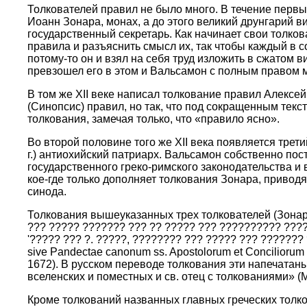
Толкователей правил не было много. В течение первых
Иоанн Зонара, монах, а до этого великий друнгарий в
государственный секретарь. Как начинает свои толков
правила и разъяснить смысл их, так чтобы каждый в 
потому-то он и взял на себя труд изложить в сжатом 
превзошел его в этом и Вальсамон с полным правом мо
В том же XII веке написал толкование правил Алексе
(Синопсис) правил, но так, что под сокращенным текс
толкования, замечая только, что «правило ясно».
Во второй половине того же XII века появляется тре
г.) антиохийский патриарх. Вальсамон собственно п
государственного греко-римского законодательства и 
кое-где только дополняет толкования Зонара, привод
синода.
Толкования вышеуказанных трех толкователей (Зонара,
??? ????? ??????? ??? ?? ????? ??? ?????????? ????
'????? ??? ?. ?????, ???????? ??? ????? ??? ???????
sive Pandectae canonum ss. Apostolorum et Conciliorum a
1672). В русском переводе толкования эти напечатан
вселенских и поместных и св. отец с толкованиями» (Москва,
Кроме толкований названных главных греческих толко