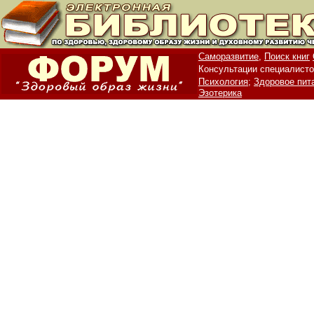
Саморазвитие,
Поиск книг
Консультации специалисто
Психология;
Здоровое пит
Эзотерика