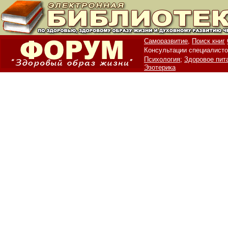
Саморазвитие,
Поиск книг
Консультации специалисто
Психология;
Здоровое пит
Эзотерика