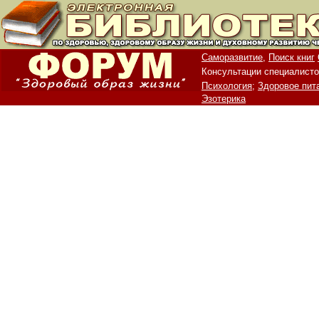
Саморазвитие,
Поиск книг
Консультации специалисто
Психология;
Здоровое пит
Эзотерика