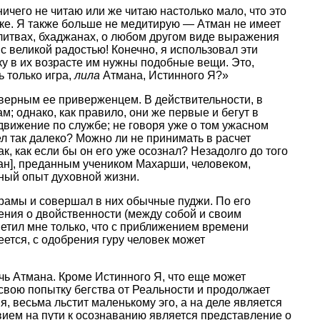
ничего не читаю или же читаю настолько мало, что это
зыке. Я также больше не медитирую — Атман не имеет
литвах, бхаджанах, о любом другом виде выражения
с великой радостью! Конечно, я использовал эти
ьку в их возрасте им нужны подобные вещи. Это,
ь только игра,
лила
Атмана, Истинного Я?»
 верным ее приверженцем. В действительности, в
м; однако, как правило, они же первые и бегут в
движение по службе; не говоря уже о том ужасном
л так далеко? Можно ли не принимать в расчет
к, как если бы он его уже осознал? Незадолго до того
ан], преданным учеником Махарши, человеком,
ный опыт духовной жизни.
храмы и совершал в них обычные пуджи. По его
ления о двойственности (между собой и своим
ветил мне только, что с приближением времени
ется, с одобрения гуру человек может
чь Атмана. Кроме Истинного Я, что еще может
свою попытку бегства от Реальности и продолжает
я, весьма льстит маленькому эго, а на деле является
вием на пути к осознаванию является представление о