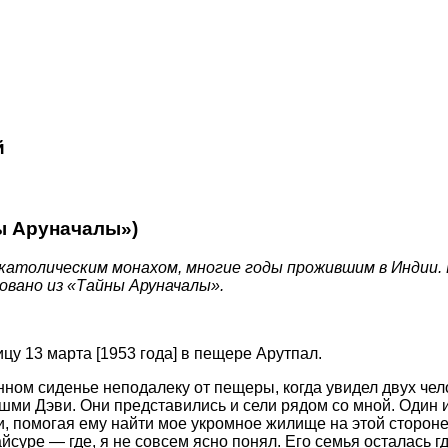
й
 Аруначалы»)
католическим монахом, многие годы прожившим в Индии.
вовано из «Тайны Аруначалы».
цу 13 марта [1953 года] в пещере Арутпал.
нном сиденье неподалеку от пещеры, когда увидел двух чел
и Дэви. Они представились и сели рядом со мной. Один из
и, помогая ему найти мое укромное жилище на этой стороне
суре — где, я не совсем ясно понял. Его семья осталась гд