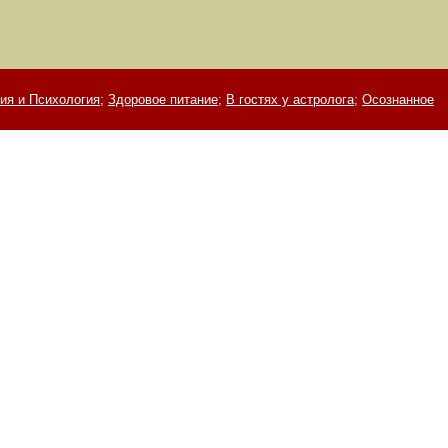
ия и Психология;
Здоровое питание;
В гостях у астролога;
Осознанное