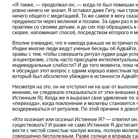
«Я также, — продолжал он, — когда-то был помешан на 
ровно ничего не значит. Я оставил даже Гиту, чьи с
ничего общего с медитацией. То же самое я могу сказ
преданности через моления и поэзию. За один раз я в
практики со своими детьми, и до сих пор обращаюсь к 
скорее, напоминает способ, посредством которого я мог
Вполне очевидно, что я никогда раньше не встречал 
Индии многие люди ведут ученые беседы об Адвайте, в
храмы с тем, чтобы совершить ритуал пуджи ради усп
эгоцентризме, столь часто присущем интеллектуальны
индивидуальные слабости? И до того момента, пока че
я обсуждал этот вопрос с одним хорошо известным п
который был абсолютно убежден в истинности Адвайт
Несмотря на это, он не отступил ни на шаг от выпол
мнению, не следовало отказываться от этих внешних р
Истинным Я). Когда же я выразил свое удивление по 
«перехода», когда поклонение и молитвы становятся ч
воздерживаться от ритуалов. По этой причине я дово
«Кто осознает или осознал Истинное Я? — ответил он
существовать? И разве не само Истинное Я достигае
вести с чистой совестью чахлую жизнь, полную молитв,
совершенно бесполезным. Разве солнце и вправду сад