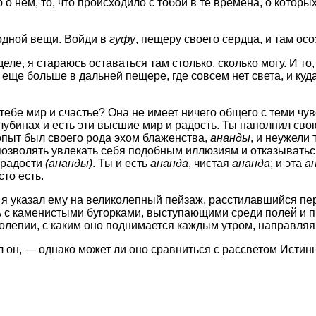
 нем, то, что происходило с тобой в те времена, о которых
 одной вещи. Войди в
гуфу
, пещеру своего сердца, и там осо
е, я стараюсь оставаться там столько, сколько могу. И то,
и еще больше в дальней пещере, где совсем нет света, и ку
ебе мир и счастье? Она не имеет ничего общего с теми чув
 глубинах и есть эти высшие мир и радость. Ты наполнил с
опыт был своего рода эхом блаженства,
ананды
, и неужели 
озволять увлекать себя подобным иллюзиям и отказываться
 радости
(ананды)
. Ты и есть
ананда
, чистая
ананда
; и эта
а
то есть.
, я указал ему на великолепный пейзаж, расстилавшийся п
ь с каменистыми бугорками, выступающими среди полей и п
колепии, с каким оно поднимается каждым утром, направляя
л он, — однако может ли оно сравниться с рассветом Исти