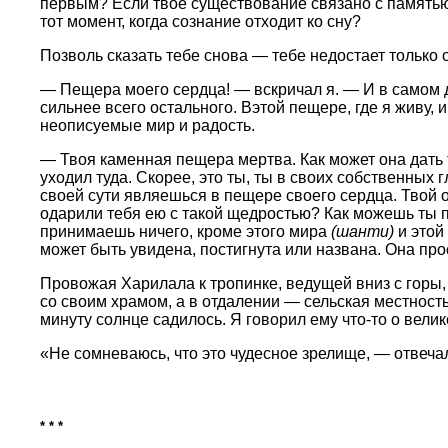
первым? Если твое существование связано с памятью о
тот момент, когда сознание отходит ко сну?
Позволь сказать тебе снова — тебе недостает только
— Пещера моего сердца! — вскричал я. — И в самом дел
сильнее всего остального. Вэтой пещере, где я живу, 
неописуемые мир и радость.
— Твоя каменная пещера мертва. Как может она дать т
уходил туда. Скорее, это ты, ты в своих собственных
своей сути являешься в пещере своего сердца. Твой 
одарили тебя ею с такой щедростью? Как можешь ты п
принимаешь ничего, кроме этого мира
(шанти)
и этой
может быть увидена, постигнута или названа. Она прос
Провожая Харилала к тропинке, ведущей вниз с горы
со своим храмом, а в отдалении — сельская местност
минуту солнце садилось. Я говорил ему что-то о вели
«Не сомневаюсь, что это чудесное зрелище, — отвеча
* * *