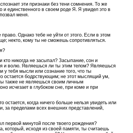
спознает эти признаки без тени сомнения. То же
о и единственного в своем роде Я. Я увидел это в
 позвал меня.
 право. Однако тебе не уйти от этого. Если в этом
ще; некто, кому ты не сможешь сопротивляться.
ся?
и кто никогда не засыпал? Засыпание, сон и
ния и волю. Являешься ли ты этим телом? Являешься
 у тебя мысли или сознание того, что ты
 то остается бодрствующим; не этот мыслящий ум,
 ты также не являешься своим личным
о исчезает в глубоком сне, при коме и при
то остается, когда ничего больше нельзя увидеть или
и, за пределами всех внешних представлений,
ыл первой минутой после твоего рождения?
, который, исходя из своей памяти, ты считаешь