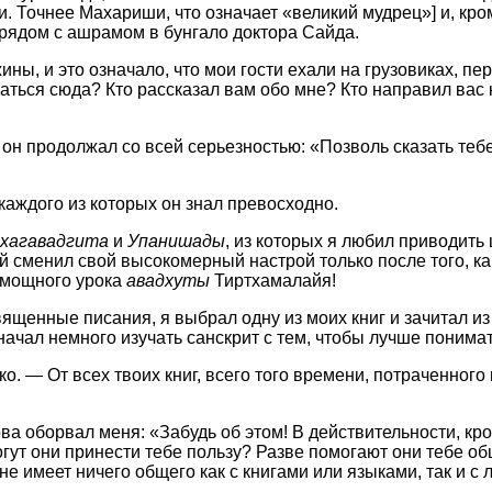
Точнее Махариши, что означает «великий мудрец»] и, кром
 рядом с ашрамом в бунгало доктора Сайда.
ны, и это означало, что мои гости ехали на грузовиках, п
аться сюда? Кто рассказал вам обо мне? Кто направил вас 
 он продолжал со всей серьезностью: «Позволь сказать тебе
 каждого из которых он знал превосходно.
хагавадгита
и
Упанишады
, из которых я любил приводить
 сменил свой высокомерный настрой только после того, ка
л мощного урока
авадхуты
Тиртхамалайя!
щенные писания, я выбрал одну из моих книг и зачитал из 
начал немного изучать санскрит с тем, чтобы лучше понимат
о. — От всех твоих книг, всего того времени, потраченного
ова оборвал меня: «Забудь об этом! В действительности, к
огут они принести тебе пользу? Разве помогают они тебе о
 не имеет ничего общего как с книгами или языками, так и 