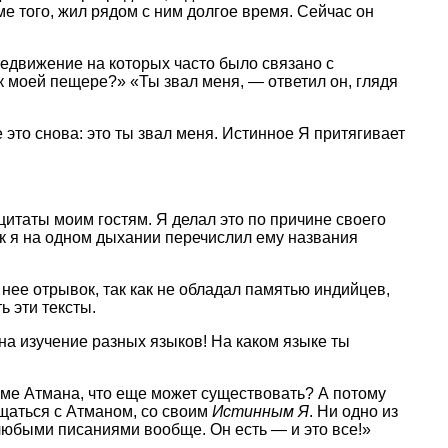
е того, жил рядом с ним долгое время. Сейчас он
ередвижение на которых часто было связано с
к моей пещере?» «Ты звал меня, — ответил он, глядя
 это снова: это ты звал меня. Истинное Я притягивает
 цитаты моим гостям. Я делал это по причине своего
к я на одном дыхании перечислил ему названия
нее отрывок, так как не обладал памятью индийцев,
ь эти тексты.
 на изучение разных языков! На каком языке ты
роме Атмана, что еще может существовать? А потому
бщаться с Атманом, со своим
Истинным Я
. Ни одно из
с любыми писаниями вообще. Он есть — и это все!»