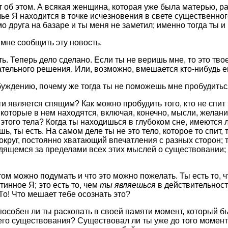
ет об этом. А всякая женщина, которая уже была матерью, ра
 чье Я находится в точке исчезновения в свете существенног
о друга на базаре и ты меня не заметил; именно тогда ты и
 мне сообщить эту новость.
ь. Теперь дело сделано. Если ты не веришь мне, то это твое
ательного решения. Или, возможно, вмешается кто-нибудь е
робуждению, почему же тогда ты не поможешь мне пробудить
и является спящим? Как можно пробудить того, кто не спит 
, которые в нем находятся, включая, конечно, мысли, жела
того тела? Когда ты находишься в глубоком сне, имеются ли
, ты есть. На самом деле ты не это тело, которое то спит,
круг, постоянно хватающий впечатления с разных сторон;
ящемся за пределами всех этих мыслей о существовании; он
том можно подумать и что это можно пожелать. Ты есть то, ч
инное Я; это есть то, чем
ты являешься
в действительност
о! Что мешает тебе осознать это?
особен ли ты раскопать в своей памяти момент, который б
го существования? Существовал ли ты уже до того момента