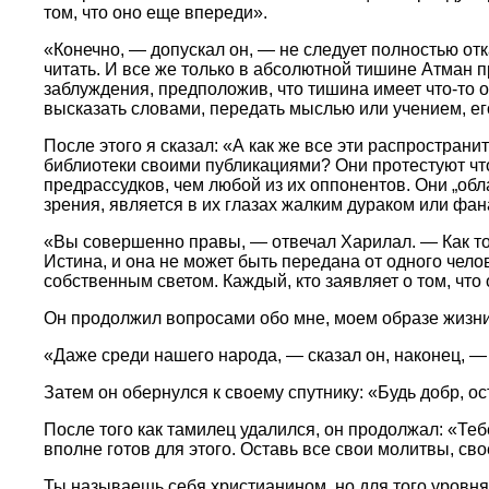
том, что оно еще впереди».
«Конечно, — допускал он, — не следует полностью отк
читать. И все же только в абсолютной тишине Атман п
заблуждения, предположив, что тишина имеет что-то
высказать словами, передать мыслью или учением, ег
После этого я сказал: «А как же все эти распростран
библиотеки своими публикациями? Они протестуют что
предрассудков, чем любой из их оппонентов. Они „об
зрения, является в их глазах жалким дураком или фан
«Вы совершенно правы, — отвечал Харилал. — Как тол
Истина, и она не может быть передана от одного чело
собственным светом. Каждый, кто заявляет о том, что 
Он продолжил вопросами обо мне, моем образе жизни 
«Даже среди нашего народа, — сказал он, наконец, — 
Затем он обернулся к своему спутнику: «Будь добр, о
После того как тамилец удалился, он продолжал: «Те
вполне готов для этого. Оставь все свои молитвы, св
Ты называешь себя христианином, но для того уровня,