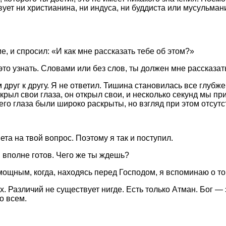
вует ни христианина, ни индуса, ни буддиста или мусульман
, и спросил: «И как мне рассказать тебе об этом?»
это узнать. Словами или без слов, ты должен мне рассказат
друг к другу. Я не ответил. Тишина становилась все глубже,
крыл свои глаза, он открыл свои, и несколько секунд мы пр
о его глаза были широко раскрыты, но взгляд при этом отсут
а на твой вопрос. Поэтому я так и поступил.
ы вполне готов. Чего же ты ждешь?
мощным, когда, находясь перед Господом, я вспоминаю о то
. Различий не существует нигде. Есть только Атман. Бог — 
о всем.