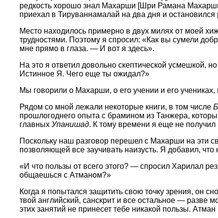
редкость хорошо знал Махарши [Шри Рамана Махарши. 
приехал в Тируваннамалай на два дня и остановился
Место находилось примерно в двух милях от моей хижи
трудностями. Поэтому я спросил: «Как вы сумели добр
мне прямо в глаза. — И вот я здесь».
На это я ответил довольно скептической усмешкой, но
Истинное Я. Чего еще ты ожидал?»
Мы говорили о Махарши, о его учении и его учениках,
Рядом со мной лежали некоторые книги, в том числе
Б
прошлогоднего опыта с брамином из Танжера, который
главных
Упанишад
. К тому времени я еще не получи
Поскольку наш разговор перешел с Махарши на эти свя
позволяющей все заучивать наизусть. Я добавил, что 
«И что пользы от всего этого? — спросил Харилал резк
общаешься с Атманом?»
Когда я попытался защитить свою точку зрения, он сн
твой английский, санскрит и все остальное — разве м
этих занятий не принесет тебе никакой пользы. Атман