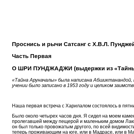
Проснись и рычи Сатсанг с Х.В.Л. Пундже
Часть Первая
О ШРИ ПУНДЖАДЖИ (выдержки из «Тайны
«Тайна Аруначалы» была написана Абшиктанандой, 
учении было записано в 1953 году и целиком заимст
Наша первая встреча с Харилалом состоялось в пятни
Было около четырех часов дня. Я сидел на моем каме
пролегавшей между пещерой и маленьким домом Лакшм
он был только провожатым другого, по всей видимост
теперь проживающим на юге, или в Мадрасе, или в Май