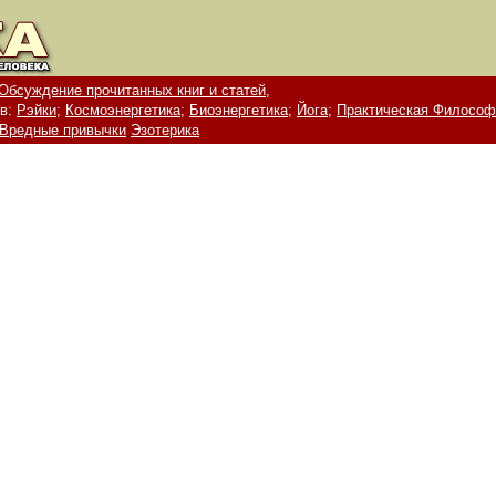
Обсуждение прочитанных книг и статей,
в:
Рэйки;
Космоэнергетика;
Биоэнергетика;
Йога;
Практическая Философ
Вредные привычки
Эзотерика