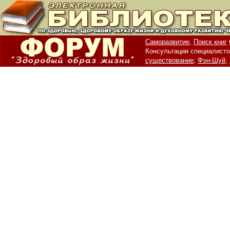
Саморазвитие,
Поиск книг
Консультации специалисто
существование;
Фэн-Шуй;