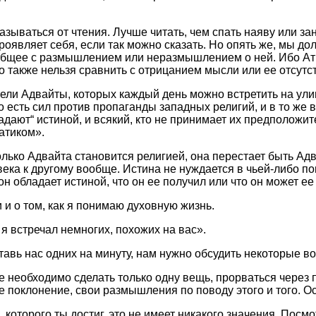
азываться от чтения. Лучше читать, чем спать наяву или з
роявляет себя, если так можно сказать. Но опять же, мы д
 общее с размышлением или неразмышлением о ней. Ибо Атм
о также нельзя сравнить с отрицанием мысли или ее отсутс
ители Адвайты, которых каждый день можно встретить на ул
 есть сил против пропаганды западных религий, и в то ж
ладают“ истиной, и всякий, кто не принимает их предполож
атиком».
ько Адвайта становится религией, она перестает быть Адва
века к другому вообще. Истина не нуждается в чьей-либо п
он обладает истиной, что он ее получил или что он может е
и о том, как я понимаю духовную жизнь.
я встречал немногих, похожих на вас».
ставь нас одних на минуту, нам нужно обсудить некоторые в
бе необходимо сделать только одну вещь, прорваться через
ое поклонение, свои размышления по поводу этого и того. О
 которого ты достиг, это не имеет никакого значения. Посм