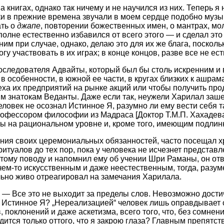
книгах, однако так ничему и не научился из них. Теперь я 
троки в прежние времена звучали в моем сердце подобно му
ать о
джапе
, повторении божественных имен, о мантрах, мо
полне естественно избавился от всего этого — и сделал это 
ним при случае, однако, делаю это для их же блага, поскол
у участвовать в их играх; в конце концов, разве все не ест
последователя Адвайты, который был бы столь искренним и
 особенности, в южной ее части, в кругах близких к ашрама
еха их предприятий на рынке акций или чтобы получить про
м знатокам Веданты. Даже если так, неужели Харилал заше
ловек не осознал Истинное Я, разумно ли ему вести себя та
рофессором философии из Мадраса [Доктор Т.М.П. Хахадев
ы на рациональном уровне и, кроме того, имеющим подлин
нения своих церемониальных обязанностей, часто посещал 
итуалов до тех пор, пока у человека не исчезнет представ
этому поводу и напомнил ему об учении Шри Раманы, он от
ем-то искусственным и даже неестественным, тогда, разуме
льно живо отреагировал на замечания Харилала.
. — Все это не выходит за пределы слов. Невозможно дости
т Истинное Я? „Нереализацией“ человек лишь оправдывает 
 поклонений и даже аскетизма, всего того, что, без сомнени
ится только оттого, что я закрою глаза? Главным препятст