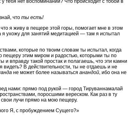
 у тебя нет воспоминаний? Что происходит с тобой в
знай, что
ты есть!
 что я живу в пещере этой горы, помогает мне в этом
да я ухожу для занятий медитацией — там я испытал
ствами, которые по твоим словам ты испытал, когда
вою пещеру этим миром и радостью, которыми ты по
ты и вправду такой простак и полагаешь, что эти камни
 видеть? В действительности, ты не отдаешь и не
нанда
не может более называться
анандой
, ибо она не
еред нами: прямо под рукой — город Тируваннамалай
ространствами, поросшими вереском. Как раз в ту
 свои лучи прямо на мою пещеру.
нного Я, с пробуждением Сущего?»