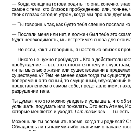
— Когда женщина готова родить, то она, конечно, зна
самое с теми, кто близок к пробуждению, или, точнее,
твоих глазах сегодня утром, когда мы прошли друг мим
— Ты говоришь так, как будто тебя спешно послали ко
— Послали меня или нет, я должен был тебе это сказат
будет необходимость, мы встретимся снова для оконч
— Но если, как ты говоришь, я настолько близок к п
— Никого не нужно пробуждать. Кто в действительност
пробуждение — все это относится к телу и к чувствам
ли ты мыслью о жизни или существовании в пределах э
существуешь? Тем не менее даже тогда ты существуешь
попеременно то ясный, то смущенный, блуждающий во
представлением о самом себе, представлением, наход
разрушении тела.
Ты думал, что это можно увидеть и услышать, что об э
услышать, подумать или пожелать. Это есть Атман, Ист
которые меняются и уходят.
Тат твам аси
— Ты есть Т
Можешь ли ты вспомнить время, когда ты родился? Сп
Обладаешь ли ты какими-либо знаниями о начале твое