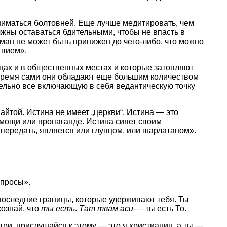
аниматься болтовней. Еще лучше медитировать, чем
олжны оставаться бдительными, чтобы не впасть в
ан не может быть принижен до чего-либо, что можно
твием».
ицах и в общественных местах и которые затопляют
е время сами они обладают еще большим количеством
ительно все включающую в себя ведантическую точку
йтой. Истина не имеет „церкви“. Истина — это
омощи или пропаганде. Истина сияет своим
е передать, является или глупцом, или шарлатаном».
опросы».
 последние границы, которые удерживают тебя. Ты
сознай, что
ты есть
.
Тат твам аси
— ты есть То.
отри, прислушайся к этому — это я христианин, а ты —