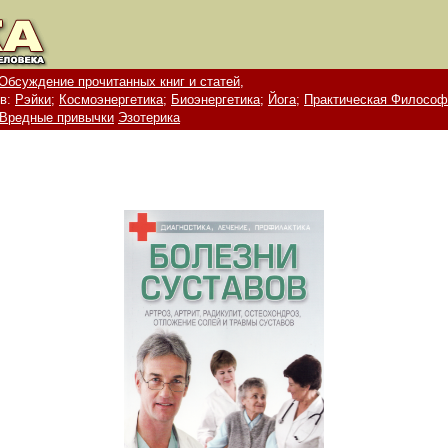
Обсуждение прочитанных книг и статей,
в:
Рэйки;
Космоэнергетика;
Биоэнергетика;
Йога;
Практическая Философ
Вредные привычки
Эзотерика