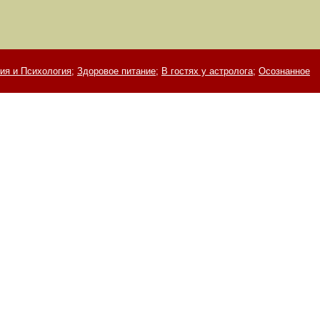
ия и Психология;
Здоровое питание;
В гостях у астролога;
Осознанное