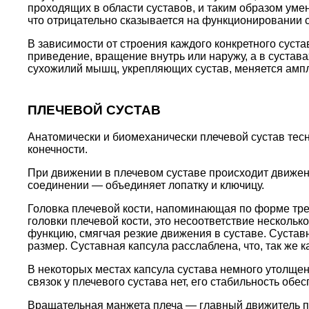
проходящих в области суставов, и таким образом умен
что отрицательно сказывается на функционировании с
В зависимости от строения каждого конкретного суст
приведение, вращение внутрь или наружу, а в сустав
сухожилий мышц, укрепляющих сустав, меняется ампл
ПЛЕЧЕВОЙ СУСТАВ
Анатомически и биомеханически плечевой сустав тесн
конечности.
При движении в плечевом суставе происходит движен
соединении — объединяет лопатку и ключицу.
Головка плечевой кости, напоминающая по форме тре
головки плечевой кости, это несоответствие несколь
функцию, смягчая резкие движения в суставе. Сустав
размер. Суставная капсула расслаблена, что, так же 
В некоторых местах капсула сустава немного утолщен
связок у плечевого сустава нет, его стабильность 
Вращательная манжета плеча — главный движитель пл