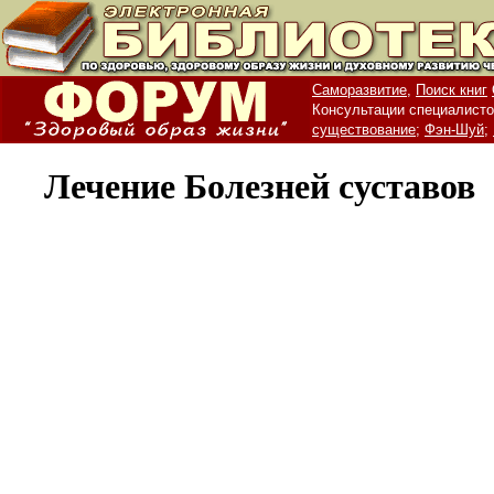
Саморазвитие,
Поиск книг
Консультации специалисто
существование;
Фэн-Шуй;
Лечение Болезней суставов