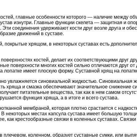
костей, главные особенности которого — наличие между об
став изнутри. Главные функции скелета — защитная и опо
 Эти соединения удерживают кости друг возле друга и об
бразие движений в суставе.
й, покрытые хрящом, в некоторых суставах есть дополните
оверхностях костей, делает их соответствующими друг друг
вные поверхности многих костей сильно отличаются друг от 
а лопатке имеет плоскую форму. Суставной хрящ на лопатке
янно увлажняется синовиальной жидкостью. Синовиальная 
сть хряща и смазка обеспечивают значительное снижение си
получает питательные вещества, так как в нем самом отсут
ушается функция хряща, а в итоге и всего сустава.
тканной мембраной, которая плотно срастается с надкостн
 В некоторых местах капсула сустава имеет большую толщин
 нее, как крестообразные связки в коленных суставах. Связ
к в плечевом, коленном, образует суставные сумки, или вы