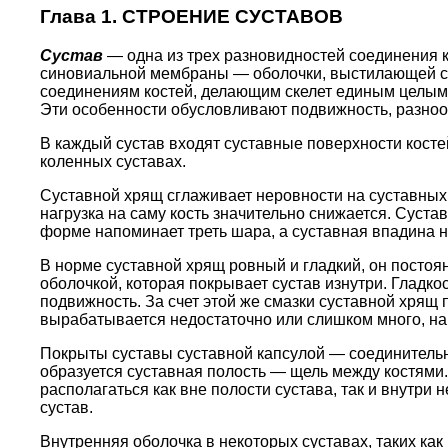
Глава 1. СТРОЕНИЕ СУСТАВОВ
Сустав
— одна из трех разновидностей соединения 
синовиальной мембраны — оболочки, выстилающей су
соединениям костей, делающим скелет единым целым.
Эти особенности обусловливают подвижность, разноо
В каждый сустав входят суставные поверхности косте
коленных суставах.
Суставной хрящ сглаживает неровности на суставных п
нагрузка на саму кость значительно снижается. Суста
форме напоминает треть шара, а суставная впадина н
В норме суставной хрящ ровный и гладкий, он посто
оболочкой, которая покрывает сустав изнутри. Гладко
подвижность. За счет этой же смазки суставной хрящ 
вырабатывается недостаточно или слишком много, нар
Покрыты суставы суставной капсулой — соединительно
образуется суставная полость — щель между костями.
располагаться как вне полости сустава, так и внутри
сустав.
Внутренняя оболочка в некоторых суставах, таких ка