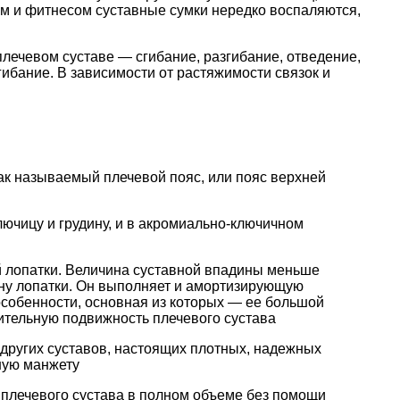
том и фитнесом суставные сумки нередко воспаляются,
плечевом суставе — сгибание, разгибание, отведение,
гибание. В зависимости от растяжимости связок и
так называемый плечевой пояс, или пояс верхней
ючицу и грудину, и в акромиально-ключичном
й лопатки. Величина суставной впадины меньше
дину лопатки. Он выполняет и амортизирующую
особенности, основная из которых — ее большой
чительную подвижность плечевого сустава
 других суставов, настоящих плотных, надежных
ную манжету
 плечевого сустава в полном объеме без помощи