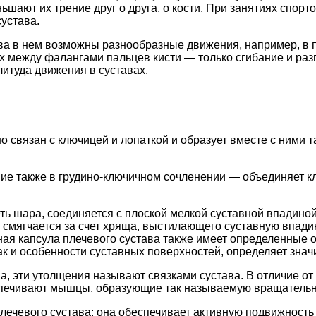
ьшают их трение друг о друга, о кости. При занятиях спор
устава.
ава в нем возможны разнообразные движения, например, в 
ах между фалангами пальцев кисти — только сгибание и раз
итуда движения в суставах.
о связан с ключицей и лопаткой и образует вместе с ними 
ие также в грудино-ключичном сочленении — объединяет кл
ть шара, соединяется с плоской мелкой суставной впадино
ко смягчается за счет хряща, выстилающего суставную впа
ная капсула плечевого сустава также имеет определенные 
как и особенности суставных поверхностей, определяет зна
а, эти утолщения называют связками сустава. В отличие от
обеспечивают мышцы, образующие так называемую вращатель
ечевого сустава: она обеспечивает активную подвижность