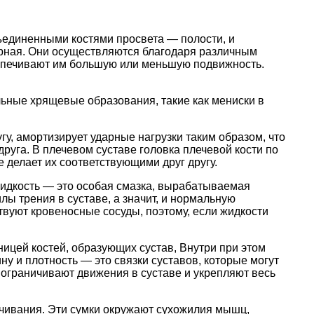
ъединенными костями просвета — полости, и
рная. Они осуществляются благодаря различным
еспечивают им большую или меньшую подвижность.
льные хрящевые образования, такие как мениски в
у, амортизирует ударные нагрузки таким образом, что
друга. В плечевом суставе головка плечевой кости по
 делает их соответствующими друг другу.
жидкость — это особая смазка, вырабатываемая
лы трения в суставе, а значит, и нормальную
ствуют кровеносные сосуды, поэтому, если жидкости
ицей костей, образующих сустав, Внутри при этом
у и плотность — это связки суставов, которые могут
ки ограничивают движения в суставе и укрепляют весь
пячивания. Эти сумки окружают сухожилия мышц,