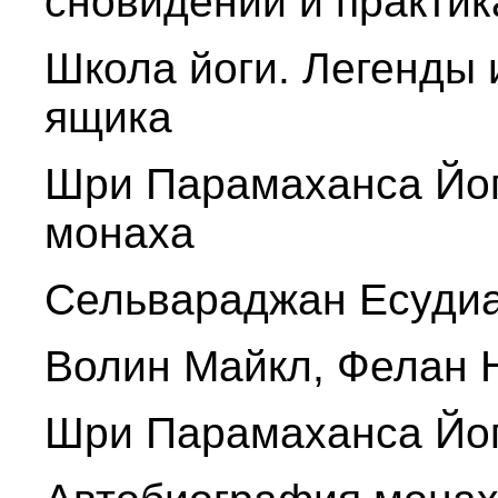
сновидений и практик
Школа йоги. Легенды 
ящика
Шри Парамаханса Йог
монаха
Сельвараджан Есудиа
Волин Майкл, Фелан 
Шри Парамаханса Йог