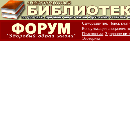
Саморазвитие,
Поиск книг
Консультации специалисто
Психология;
Здоровое пит
Эзотерика