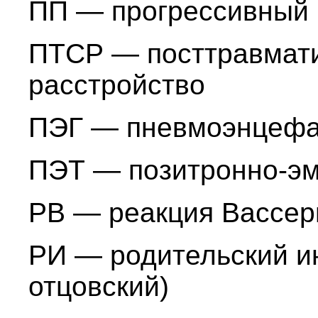
ПП — прогрессивный 
ПТСР — посттравмати
расстройство
ПЭГ — пневмоэнцеф
ПЭТ — позитронно-э
РВ — реакция Вассе
РИ — родительский ин
отцовский)