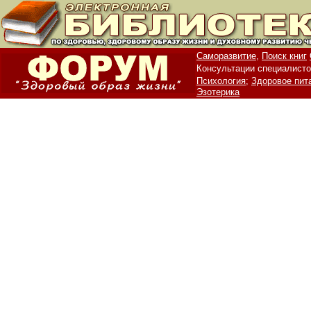
Саморазвитие,
Поиск книг
Консультации специалисто
Психология;
Здоровое пит
Эзотерика