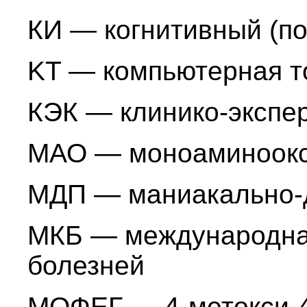
КИ — когнитивный (по
KT — компьютерная 
КЭК — клинико-экспе
МАО — моноаминоок
МДП — маниакально-
МКБ — международна
болезней
МОФЕГ — 4-метокси-4