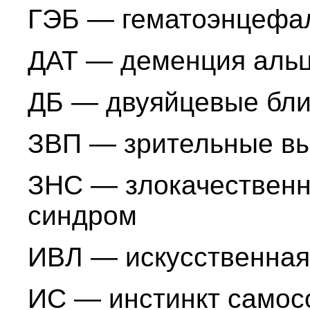
ГЭБ — гематоэнцефал
ДАТ — деменция альц
ДБ — двуяйцевые бл
ЗВП — зрительные в
ЗНС — злокачественн
синдром
ИВЛ — искусственная
ИС — инстинкт самос