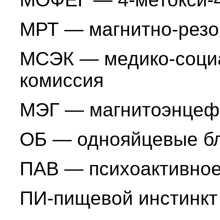
МРТ — магнитно-резо
МСЭК — медико-социа
комиссия
МЭГ — магнитоэнцеф
ОБ — однояйцевые б
ПАВ — психоактивное
ПИ-пищевой инстинкт