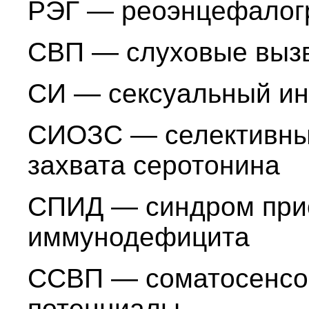
РЭГ — реоэнцефалог
СВП — слуховые выз
СИ — сексуальный ин
СИОЗС — селективный
захвата серотонина
СПИД — синдром при
иммунодефицита
ССВП — соматосенсо
потенциалы