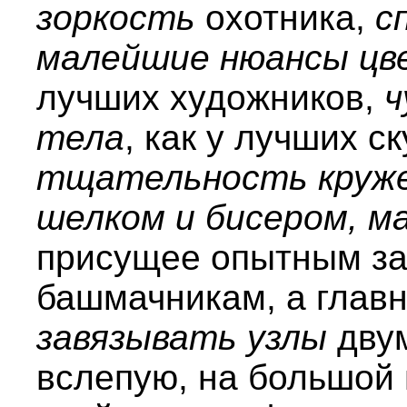
зоркость
охотника,
с
малейшие нюансы цв
лучших художников,
ч
тела
, как у лучших с
тщательность круж
шелком и бисером, м
присущее опытным з
башмачникам, а глав
завязывать узлы
двум
вслепую, на большой г