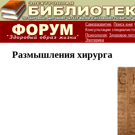
Саморазвитие,
Поиск книг
Консультации специалисто
Психология;
Здоровое пит
Эзотерика
Размышления хирурга