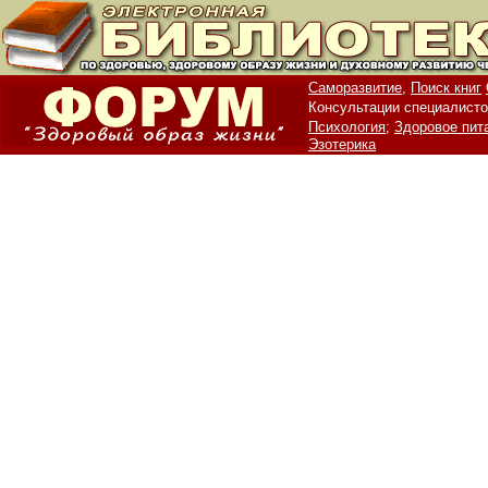
Саморазвитие,
Поиск книг
Консультации специалисто
Психология;
Здоровое пит
Эзотерика