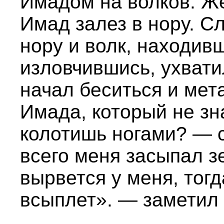
Имадом на волков. Же
Имад залез в нору. Сл
нору и волк, находив
изловчившись, ухватил
начал беситься и мет
Имада, который не зн
колотишь ногами? — 
всего меня засыпал з
вырвется у меня, тог
всыплет». — заметил 