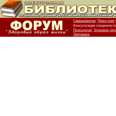
Саморазвитие,
Поиск книг
Консультации специалисто
Психология;
Здоровое пит
Эзотерика