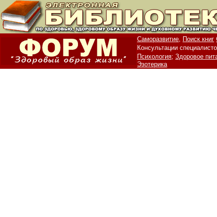
Саморазвитие,
Поиск книг
Консультации специалисто
Психология;
Здоровое пит
Эзотерика