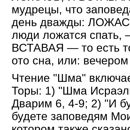
мудрецы, что заповед
день дважды: ЛОЖАСЬ 
люди ложатся спать, 
ВСТАВАЯ — то есть то
ото сна, или: вечером
Чтение "Шма" включае
Торы: 1) "Шма Исраэл
Дварим 6, 4-9; 2) "И 
будете заповедям Мои
котором также сказан