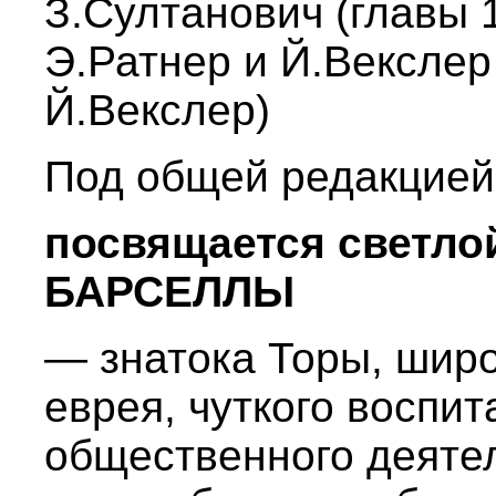
З.Султанович (главы 1 
Э.Ратнер и Й.Векслер 
Й.Векслер)
Под общей редакцией
посвящается светло
БАРСЕЛЛЫ
— знатока Торы, широ
еврея, чуткого воспи
общественного деяте