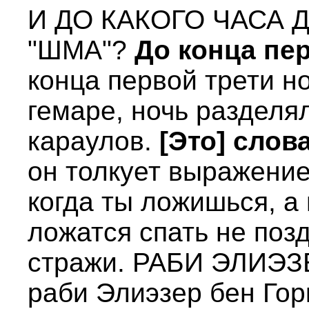
И ДО КАКОГО ЧАСА 
"ШМА"?
До конца пе
конца первой трети но
гемаре, ночь разделя
караулов.
[Это] слов
он толкует выражение
когда ты ложишься, а
ложатся спать не поз
стражи. РАБИ ЭЛИЭЗЕ
раби Элиэзер бен Горк