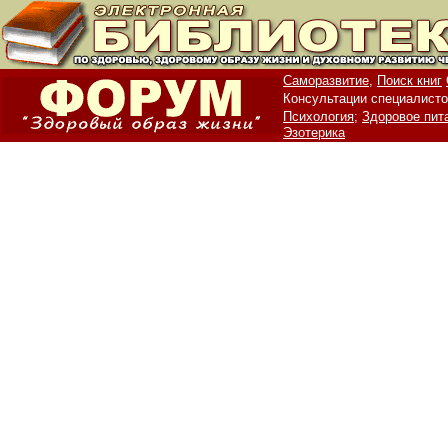
Саморазвитие,
Поиск книг
Консультации специалисто
Психология;
Здоровое пит
Эзотерика