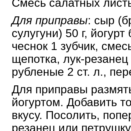
Смесь салатных листье
Для приправы
: сыр (
сулугуни) 50 г, йогурт
чеснок 1 зубчик, сме
щепотка, лук-резанец
рубленые 2 ст. л., пе
Для приправы размять
йогуртом. Добавить т
вкусу. Посолить, попе
резанец или петрушку