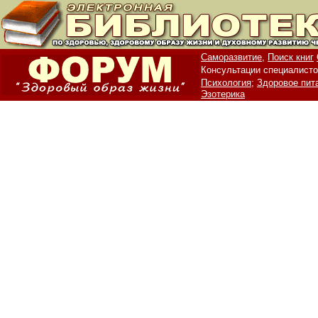
Саморазвитие,
Поиск книг
Консультации специалисто
Психология;
Здоровое пит
Эзотерика