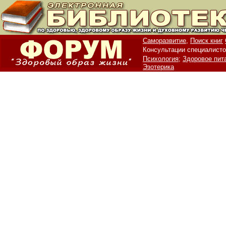
Саморазвитие,
Поиск книг
Консультации специалисто
Психология;
Здоровое пит
Эзотерика