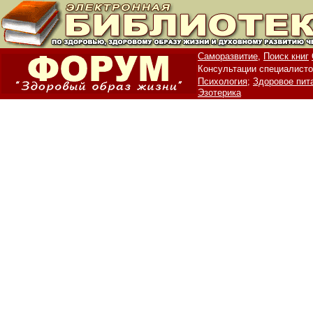
Саморазвитие,
Поиск книг
Консультации специалисто
Психология;
Здоровое пит
Эзотерика