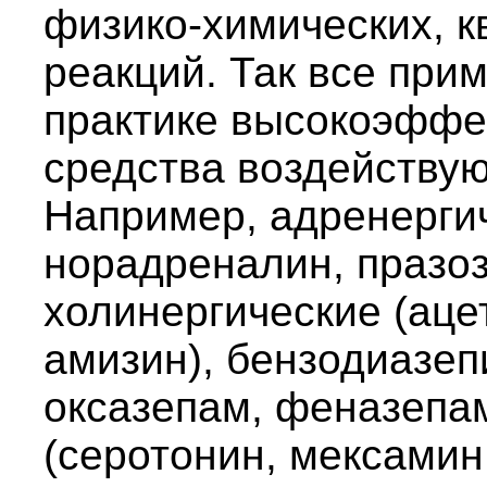
физико-химических, к
реакций. Так все при
практике высокоэффе
средства воздействую
Например, адренерги
норадреналин, празоз
холинергические (аце
амизин), бензодиазеп
оксазепам, феназепа
(серотонин, мексамин