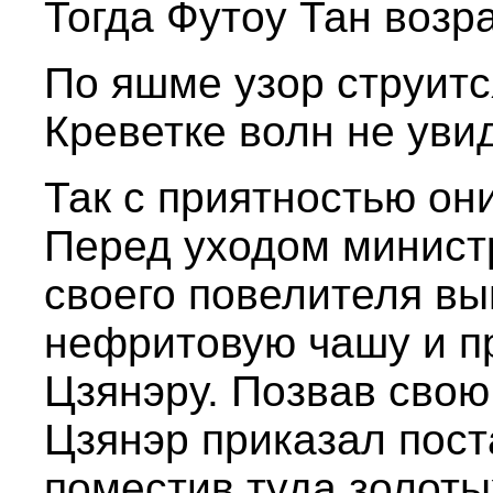
Тогда Футоу Тан возр
По яшме узор струитс
Креветке волн не уви
Так с приятностью он
Перед уходом министр
своего повелителя вы
нефритовую чашу и п
Цзянэру. Позвав сво
Цзянэр приказал пост
поместив туда золоты