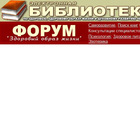
Саморазвитие,
Поиск книг
Консультации специалисто
Психология;
Здоровое пит
Эзотерика