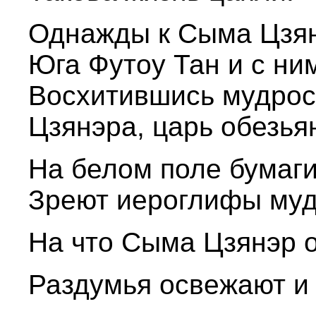
Однажды к Сыма Цзян
Юга Футоу Тан и с ним
Восхитившись мудрос
Цзянэра, царь обезья
На белом поле бумаг
Зреют иероглифы муд
На что Сыма Цзянэр о
Раздумья освежают и 