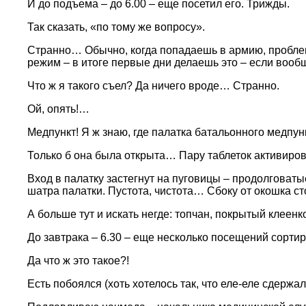
И до подъема – до 6.00 – еще посетил его. Трижды.
Так сказать, «по тому же вопросу».
Странно… Обычно, когда попадаешь в армию, проблем
режим – в итоге первые дни делаешь это – если вооб
Что ж я такого съел? Да ничего вроде… Странно.
Ой, опять!…
Медпункт! Я ж знаю, где палатка батальонного медпу
Только б она была открыта… Пару таблеток активирова
Вход в палатку застегнут на пуговицы – продолговат
шатра палатки. Пустота, чистота… Сбоку от окошка 
А больше тут и искать негде: топчан, покрытый клее
До завтрака – 6.30 – еще несколько посещений сорт
Да что ж это такое?!
Есть побоялся (хоть хотелось так, что еле-еле сдержал