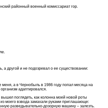
инский районный военный комиссариат гор.
ле.
ь, а другой и не подозревал о ее существовании:
 меня, а в Чернобыль в 1986 году попал месяца на
об организм адаптировался.
ро вышел поглядеть, как колонна моей новой роты
а из моего взвода замахали руками приглашающе:
ванную разведывательно-дозорную машину – залезть.