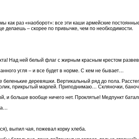
ы как раз «наоборот»: все эти каши армейские постоянные
ще делаешь – скорее по привычке, чем по необходимости.
нкта! Над ней белый флаг с жирным красным крестом разве
нного угля – и все будет в норме. С кем не бывает…
ые беленькие деревяшки. Вертикальный ряд до пола. Расст
столик, прикрытый марлей. Приподнимаю… Скляночки, баноч
нкой, и больше вообще ничего нет. Проклятье! Медпункт ба
ира…
ся), выпил чая, пожевал корку хлеба.