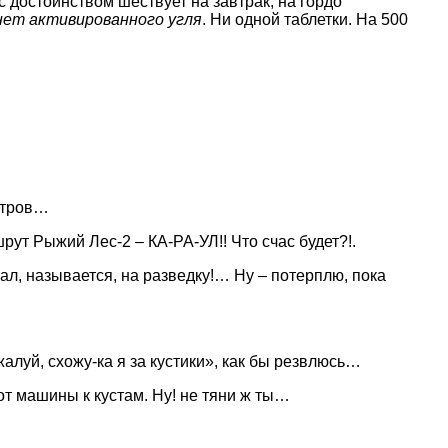
 достоинством шествует на завтрак, на гордо
нет активированного угля
. Ни одной таблетки. На 500
метров…
ут Рыжий Лес-2 – КА-РА-УЛ!! Что счас будет?!.
л, называется, на разведку!… Ну – потерплю, пока
алуй, схожу-ка я за кустики», как бы резвлюсь…
т машины к кустам. Ну! не тяни ж ты…