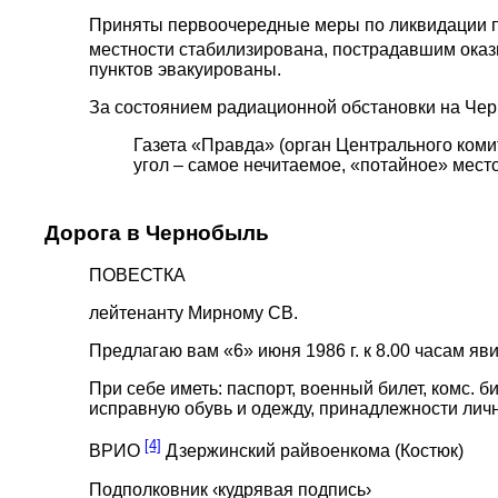
Приняты первоочередные меры по ликвидации п
местности стабилизирована, пострадавшим ока
пунктов эвакуированы.
За состоянием радиационной обстановки на Че
Газета «Правда» (орган Центрального коми
угол – самое нечитаемое, «потайное» место
Дорога в Чернобыль
ПОВЕСТКА
лейтенанту Мирному СВ.
Предлагаю вам «6» июня 1986 г. к 8.00 часам яв
При себе иметь: паспорт, военный билет, комс. б
исправную обувь и одежду, принадлежности личн
[4]
ВРИО
Дзержинский райвоенкома (Костюк)
Подполковник ‹кудрявая подпись›