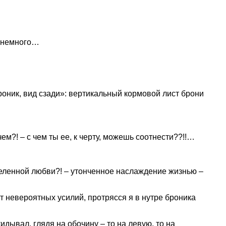
– немного…
роник, вид сзади»: вертикальный кормовой лист брони
ем?! – с чем ты ее, к черту, можешь соотнести??!!…
азделенной любви?! – утонченное наслаждение жизнью –
от невероятных усилий, протрясся я в нутре броника
дывал, глядя на обочину – то на левую, то на