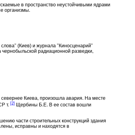
пускаемые в пространство неустойчивыми ядрами
ые организмы.
 слова" (Киев) и журнала "Киносценарий"
а чернобыльской радиационной разведки,
 севернее Киева, произошла авария. На месте
[2]
СР т.
Щербины Б.Е. В ее состав вошли
шению части строительных конструкций здания
влены, исправны и находятся в