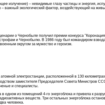
щее излучение) – невидимые глазу частицы и энергия, ис
я – важный экологический фактор, воздействующий на жив
осценарии о Чернобыле получил премии конкурса "Коронация
тастрофам и Чернобылю. В 1986 году был командиром взвод
военным округом за мужество и героизм.
 атомной электростанции, расположенной в 130 километрах
водством заместителя Председателя Совета Министров СС
ученые и специалисты.
в одном из помещений 4-го энергоблока и привела к разру
радиоактивных веществ. Три остальных энергоблока остано
два человека.