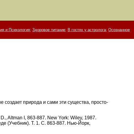
ия и Психология;
Здоровое питание;
В гостях у астролога;
Осознанное
е создает природа и сами эти существа, просто-
D., Altman I, 863-887. New York: Wiley, 1987.
 (Учебник). Т. 1. С. 863-887. Нью-Йорк,