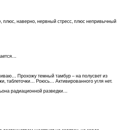
, плюс, наверно, нервный стресс, плюс непривычный
вается…
егиваю… Прохожу темный тамбур – на полусвет из
ки, таблеточки… Роюсь… Активированного угля нет.
тальона радиационной разведки…