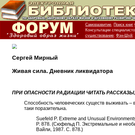
Саморазвитие,
Поиск книг
Консультации специалисто
существование;
Фэн-Шуй;
Сергей Мирный
Живая сила. Дневник ликвидатора
ПРИ ОПАСНОСТИ РАДИАЦИИ ЧИТАТЬ РАССКАЗЫ,
Способность человеческих существ выживать – в
таки поразительна.
Suefeld P. Extreme and Unusual Environments. 
P. 878. (Сюфельд П. Экстремальные и необы
Вайли, 1987. С. 878.)