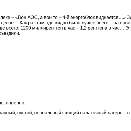
алеке – «Вон АЭС, а вон то – 4-й энергоблок виднеется…» 
де целое… Как раз там, где видно было лучше всего – на по
всего: 1200 миллирентген в час – 1,2 рентгена в час… Это
съездили.
ло, наверно.
ачный, пустой, нереальный спящий палаточный лагерь – в 