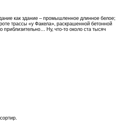
Здание как здание – промышленное длинное белое;
вороте трассы «у Факела», раскрашенной бетонной
 приблизительно… Ну, что-то около ста тысяч
сортир.