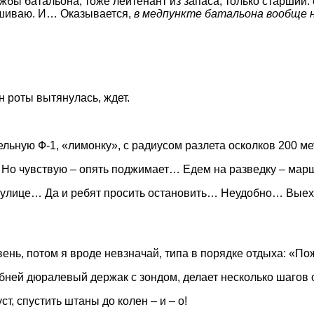
ы батальона, тоже лейтенант из запаса, только старший: с
ашиваю. И… Оказывается,
в медпункте батальона вообще 
 роты вытянулась, ждет.
ельную Ф-1, «лимонку», с радиусом разлета осколков 200 
Но чувствую – опять поджимает… Едем на разведку – маршр
й улице… Да и ребят просить остановить… Неудобно… Выеха
ень, потом я вроде невзначай, типа в порядке отдыха: «Пож
бней дюралевый держак с зондом, делает несколько шагов о
ст, спустить штаны до колен – и – о!