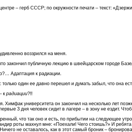
ентре – герб СССР; по окружности печати – текст: «Дзерж
 удивленно воззрился на меня.
 что закончил публичную лекцию в швейцарском городе Базе
кого?… Адаптация к радиации.
: только один ее давно перешел и думать забыл, что она ест
– к
радиации
?!!
 Химфак университета он закончил на несколько лет позже
 первые 3 дня человек сидит в лагере – в зону не ездит. Чт
 уверенный, что так оно и есть, по прибытии на следующее ут
мандир роты махнул мне: «Поехали! Чего стоишь?» И ребят
 Ничего не оставалось, как в этот самый броник – брониро