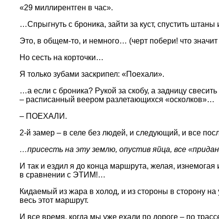
«29 миллирентген в час».
…Спрыгнуть с броника, зайти за куст, спустить штаны 
Это, в общем-то, и немного… (черт побери! что значит 
Но сесть на корточки…
Я только зубами заскрипел: «Поехали».
…а если с броника? Рукой за скобу, а задницу свесит
– расписанный веером разлетающихся «осколков»…
– ПОЕХАЛИ.
2-й замер – в селе без людей, и следующий, и все пос
…присесть на эту землю, опустив яйца, все «прида
И так и ездил я до конца маршрута, желая, изнемогая
в сравнении с ЭТИМ!…
Кидаемый из жара в холод, и из стороны в сторону на 
весь этот маршрут.
И все время, когда мы уже ехали по дороге – по трас