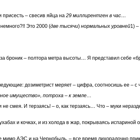
и присесть – свесив яйца на
29 миллирентген в час
…
немного?!! Это 2000 (
две тысячи
)
нормальных уровней
1) 
ь за броник – полтора метра высоты… Я представил себе «б
ледующие: дозиметрист меряет – цифра, соотносишь ее – с ч
нное имущество», потроха – к земле…
 и не смея. И терзаясь! – о, как терзаясь… Что – муки нер
ухабах и кочках, и из холода в жар, покрываясь испариной 
се мимо АЭС и на Чернобыль, – все время лихорадочно прики