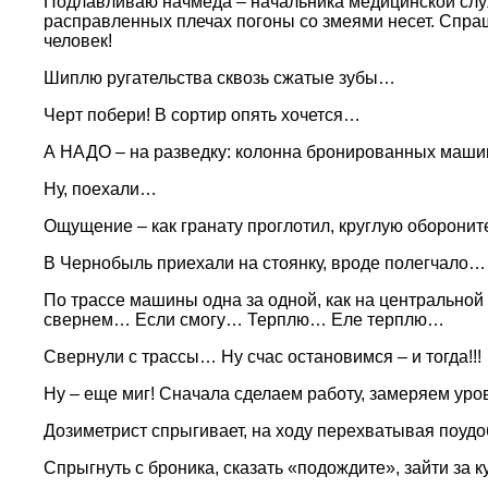
Подлавливаю начмеда – начальника медицинской служб
расправленных плечах погоны со змеями несет. Спр
человек!
Шиплю ругательства сквозь сжатые зубы…
Черт побери! В сортир опять хочется…
А НАДО – на разведку: колонна бронированных машин
Ну, поехали…
Ощущение – как гранату проглотил, круглую оборонит
В Чернобыль приехали на стоянку, вроде полегчало… 
По трассе машины одна за одной, как на центрально
свернем… Если смогу… Терплю… Еле терплю…
Свернули с трассы… Ну счас остановимся – и тогда!!!
Ну – еще миг! Сначала сделаем работу, замеряем уров
Дозиметрист спрыгивает, на ходу перехватывая поудо
Спрыгнуть с броника, сказать «подождите», зайти за ку