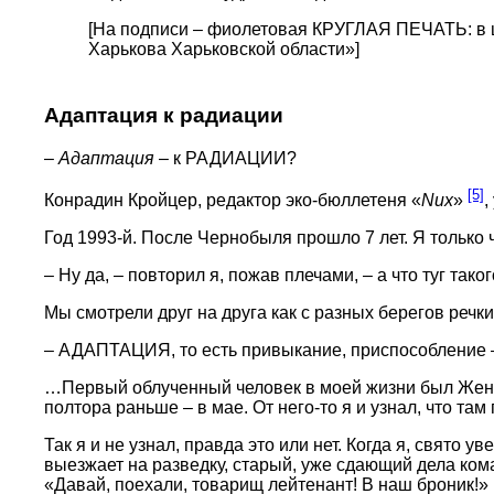
[На подписи – фиолетовая КРУГЛАЯ ПЕЧАТЬ: в ц
Харькова Харьковской области»]
Адаптация к радиации
–
Адаптация
– к РАДИАЦИИ?
[5]
Конрадин Кройцер, редактор эко-бюллетеня «
Nux
»
,
Год 1993-й. После Чернобыля прошло 7 лет. Я только
– Ну да, – повторил я, пожав плечами, – а что туг та
Мы смотрели друг на друга как с разных берегов речки
– АДАПТАЦИЯ, то есть привыкание, приспособление 
…Первый облученный человек в моей жизни был Женя.
полтора раньше – в мае. От него-то я и узнал, что там
Так я и не узнал, правда это или нет. Когда я, свято
выезжает на разведку, старый, уже сдающий дела ко
«Давай, поехали, товарищ лейтенант! В наш броник!»