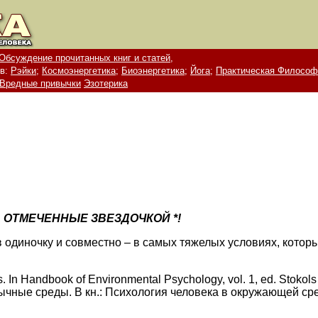
Обсуждение прочитанных книг и статей,
в:
Рэйки;
Космоэнергетика;
Биоэнергетика;
Йога;
Практическая Философ
Вредные привычки
Эзотерика
 ОТМЕЧЕННЫЕ ЗВЕЗДОЧКОЙ *!
 одиночку и совместно – в самых тяжелых условиях, которы
In Handbook of Environmental Psychology, vol. 1, ed. Stokols 
чные среды. В кн.: Психология человека в окружающей среде