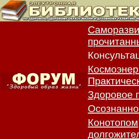
Саморазви
прочитанны
Консульта
Космоэнер
Практичес
Здоровое 
Осознанно
Конотопом
долгожите