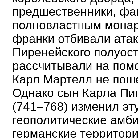
предшественники, фа
полновластным монар
франки отбивали ата
Пиренейского полуост
рассчитывали на пом
Карл Мартелл не поше
Однако сын Карла Пи
(741–768) изменил эту
геополитические амб
германские территори