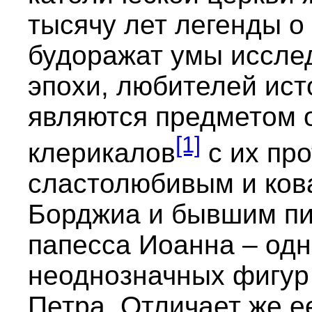
тысячу лет легенды о
будоражат умы иссле
эпохи, любителей ист
являются предметом 
[1]
клерикалов
с их пр
сластолюбивым и ко
Борджиа и бывшим пи
папесса Иоанна – одн
неоднозначных фигур
Петра. Отличает же е