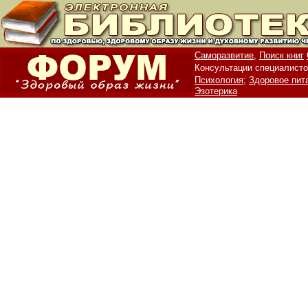
Саморазвитие,
Поиск книг
Консультации специалисто
Психология;
Здоровое пит
Эзотерика