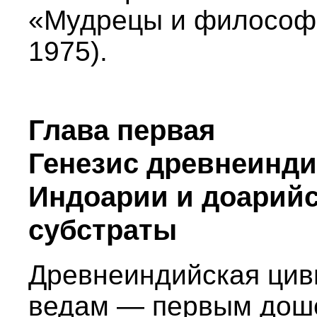
«Мудрецы и философы
1975).
Глава первая
Генезис древнеинди
Индоарии и доарийс
субстраты
Древнеиндийская циви
ведам — первым дош