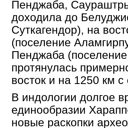
Пенджаба, Саураштры
доходила до Белуджи
Суткагендор), на вос
(поселение Аламгирпу
Пенджаба (поселение Б
протянулась примерно
восток и на 1250 км с 
В индологии долгое 
единообразии Хараппс
новые раскопки архео