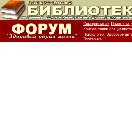
Саморазвитие,
Поиск книг
Консультации специалисто
Психология;
Здоровое пит
Эзотерика