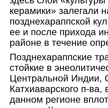
здесь слои «культуры
керамики» залегали 
позднехараппской кул
ее и после прихода и
районе в течение опр
Позднехараппские тр
стойкие в энеолитиче
Центральной Индии, 
Катхиаварского п-ва,
данном регионе вплот