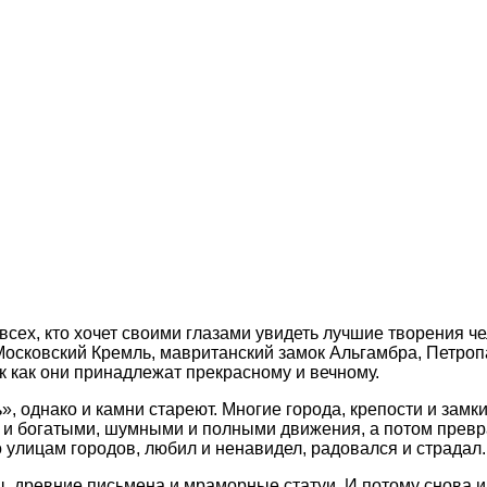
 всех, кто хочет своими глазами увидеть лучшие творения ч
 Московский Кремль, мавританский замок Альгамбра, Петроп
к как они принадлежат прекрасному и вечному.
», однако и камни стареют. Многие города, крепости и замк
и и богатыми, шумными и полными движения, а потом превр
по улицам городов, любил и ненавидел, радовался и страдал.
, древние письмена и мраморные статуи. И потому снова и