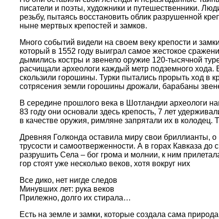
писатели и поэты, художники и путешественники. Люд
резьбу, пытаясь восстановить облик разрушенной креп
ныне мертвых крепостей и замков.
Много событий видели на своем веку крепости и замк
который в 1552 году выиграл самое жестокое сражение
дымились костры и звенело оружие 120-тысячной турец
расчищали археологи каждый метр подземного хода. 
скользили горошины. Турки пытались прорыть ход в к
сотрясения земли горошины дрожали, барабаны звене
В середине прошлого века в Шотландии археологи наш
83 году они основали здесь крепость, 7 лет удержива
в качестве оружия, римляне запрятали их в колодец. 
Древняя Голконда оставила миру свои бриллианты, о 
трусости и самоотверженности. А в горах Кавказа до 
разрушить Села – бог грома и молнии, к ним прилетал
гор стоят уже несколько веков, хотя вокруг них
Все дико, нет нигде следов
Минувших лет: рука веков
Прилежно, долго их стирала…
Есть на земле и замки, которые создала сама природ