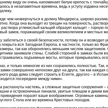
ешнему виду он очень напоминает белую крепость с тончай
лось в незапамятные времена, ведь к уступу издавна несет
алеку.
жде чем низвергнуться в долину Мендереса, широко разлив
етно. Когда она выходит из трещин на поверхность, раство
з раствора углекислый кальций образует кальцит – горную 
товый замок, поражающий своим великолепием и местных жи
заботиться о своей безопасности, потому он и возводил у
покрыта вся Западная Европа, в частности, только во Фра
азмеры, так как оборонялись меньшим числом защитников. 
щитники занимали стены. Слабой стороной в замках были вх
а устраивались подъемные мосты, которые прикрывались о
, и только немногие из них сохранились полностью. Так, н
замки совершенно непохожи друг на друга, так как каждая 
ного рода дома следует строить в Египте, другого – в Исп
 находится посередине между ними».
та распахнуты настежь, а сложные защитные сооружения – 
шни и остроконечные пинакли, увитые плющом и диким вин
 привидения поразят ваше воображение. Огромные камины
углого Стола или во времена Крестовых походов.