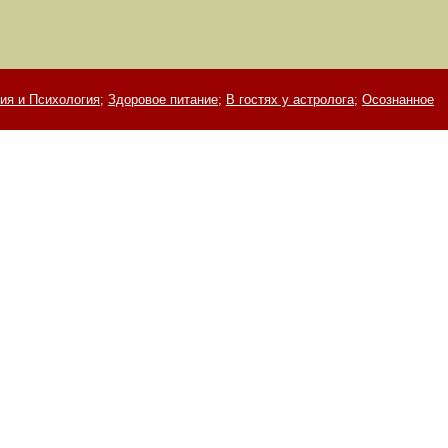
ия и Психология;
Здоровое питание;
В гостях у астролога;
Осознанное