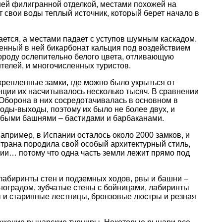
шей филигранной отделкой, местами похожей на
 свои воды теплый источник, который берет начало в
ается, а местами падает с уступов шумным каскадом.
ренный в ней бикарбонат кальция под воздействием
породу ослепительно белого цвета, отливающую
телей, и многочисленных туристов.
крепленные замки, где можно было укрыться от
нции их насчитывалось несколько тысяч. В сравнении
Оборона в них сосредотачивалась в основном в
оды-выходы, поэтому их было не более двух, и
собыми башнями – бастидами и барбаканами.
апример, в Испании осталось около 2000 замков, и
страна породила свой особый архитектурный стиль,
ании… потому что одна часть земли лежит прямо под
лабиринты стен и подземных ходов, рвы и башни –
оградом, зубчатые стены с бойницами, лабиринты
 и старинные лестницы, бронзовые люстры и резная