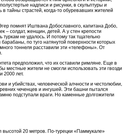
полустертые надписи и рисунки, в скульптуры и
ь в тайны страстей, когда-то обуревавших жителей
 Эгер помнят Иштвана Добославного, капитана Добо,
к – солдат, женщин, детей. А у стен крепости
ь туркам не удалось. И потому так тщательно
барабаны, по туго натянутой поверхности которых
емного тоннеля расставили эти «телефоны». От
.
тета предположил, что их оставили римляне. Еще в
обы местные жители не смогли использовать эти гвозди
 2000 лет.
ви и убийствах, человеческой алчности и честолюбии,
 древних чеченцев и ингушей. Эти башни пытался
 камню подступали враги. Но каменные долгожители
уп высотой 20 метров. По-турецки «Паммукале»