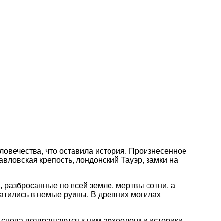
еловечества, что оставила история. Произнесенное
авловская крепость, лондонский Тауэр, замки на
и, разбросанные по всей земле, мертвы сотни, а
атились в немые руины. В древних могилах
 снова возвращаются к ним археологи и историки,