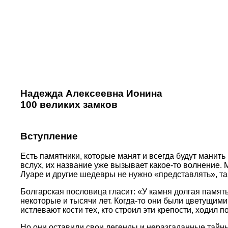
Надежда Алексеевна Ионина
100 великих замков
Вступление
Есть памятники, которые манят и всегда будут манить
вслух, их название уже вызывает какое-то волнение.
Луаре и другие шедевры не нужно «представлять», та
Болгарская пословица гласит: «У камня долгая память
некоторые и тысячи лет. Когда-то они были цветущим
истлевают кости тех, кто строил эти крепости, ходил 
Но они оставили свои легенды и неразгаданные тайны