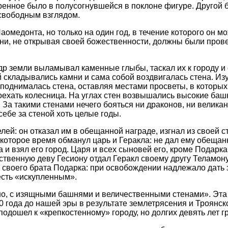
иренное было в полусогнувшейся в поклоне фигуре. Друго
свободным взглядом.
аомедонта, но только на один год, в течение которого он м
ни, не открывая своей божественности, должны были провес
.
р земли выламывал каменные глыбы, таскал их к городу и 
 складывались камни и сама собой воздвигалась стена. Из
, поднималась стена, оставляя местами просветы, в которы
оехать колесница. На углах стен возвышались высокие башн
. За такими стенами нечего бояться ни драконов, ни великан
себе за стеной хоть целые годы.
й: он отказал им в обещанной награде, изгнал из своей с
екоторое время обманул царь и Геракла: не дал ему обещан
и взял его город. Царя и всех сыновей его, кроме Подарка
ственную деву Гесиону отдал Геракл своему другу Теламону
 своего брата Подарка: при освобождении надлежало дать з
есть «искупленным».
но, с изящными башнями и величественными стенами». Эта
 года до нашей эры в результате землетрясения и Троянск
одошел к «крепкостенному» городу, но долгих девять лет г