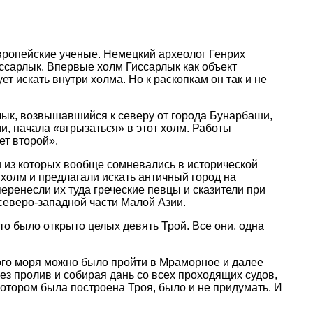
 европейские ученые. Немецкий археолог Генрих
ссарлык. Впервые холм Гиссарлык как объект
ет искать внутри холма. Но к раскопкам он так и не
лык, возвышавшийся к северу от города Бунарбаши,
и, начала «вгрызаться» в этот холм. Работы
ет второй».
и из которых вообще сомневались в исторической
холм и предлагали искать античный город на
еренесли их туда греческие певцы и сказители при
 северо-западной части Малой Азии.
о было открыто целых девять Трой. Все они, одна
кого моря можно было пройти в Мраморное и далее
ез пролив и собирая дань со всех проходящих судов,
котором была построена Троя, было и не придумать. И