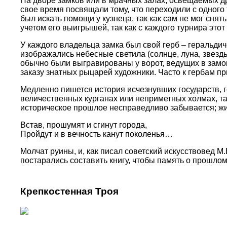
На дворе замков или в мрачных залах, освещаемых 
свое время посвящали тому, что переходили с одного
был искать помощи у кузнеца, так как сам не мог сн
учетом его выигрышей, так как с каждого турнира этот
У каждого владельца замка был свой герб – геральдиче
изображались небесные светила (солнце, луна, звезды)
обычно были выгравированы у ворот, ведущих в замок
заказу знатных рыцарей художники. Часто к гербам п
Медленно пишется история исчезнувших государств, г
величественных курганах или неприметных холмах, та
историческое прошлое несправедливо забывается; жиз
Встав, прошумят и сгинут города,
Пройдут и в вечность канут поколенья…
Молчат руины, и, как писал советский искусствовед М
постарались составить книгу, чтобы память о прошлом
Крепкостенная Троя