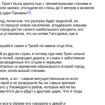
 Троя-I была крепостью с трехметровыми стенами и
ли заново, утолщили ее стены до 4 метров и возвели
[1]
ад царя Приама»
.
д, полагали, что разлука будет недолгой, но
место пришло новое население, владевшее новыми
город достиг своего наибольшего расцвета, его
 установила, что на холме Гиссарлык, как в
вшийся также и Троей по имени отца Ила.
 из других стран, и потому при нем Троя сильно
 полей, проводил дороги, и слава о заботливом
, возведенные его отцом и первыми
-Илиона со временем образовался второй город,
ион, опоясанный стенами.
емле, а он – самым могущественным из всех
 герой и не разрушили бы их самые крепкие
ного у Лаомедонта рабов, которые могли бы
утятся да и уйдут к другому царю. Что я тогда
все в облике его говорило о дикой и