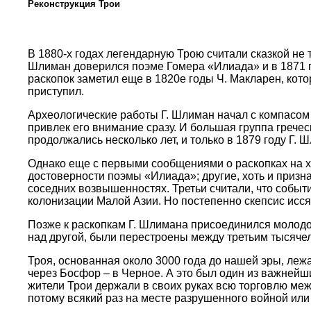
Реконструкция Трои
В 1880-х годах легендарную Трою считали сказкой не 
Шлиман доверился поэме Гомера «Илиада» и в 1871 го
раскопок заметил еще в 1820е годы Ч. Макларен, котор
приступил.
Археологические работы Г. Шлиман начал с компасом 
привлек его внимание сразу. И большая группа гречес
продолжались несколько лет, и только в 1879 году Г. 
Однако еще с первыми сообщениями о раскопках на х
достоверности поэмы «Илиада»; другие, хоть и призн
соседних возвышенностях. Третьи считали, что событи
колонизации Малой Азии. Но постепенно скепсис исся
Позже к раскопкам Г. Шлимана присоединился молодой
над другой, были перестроены между третьим тысяче
Троя, основанная около 3000 года до нашей эры, леж
через Босфор – в Черное. А это был один из важнейши
жители Трои держали в своих руках всю торговлю межд
потому всякий раз на месте разрушенного войной ил