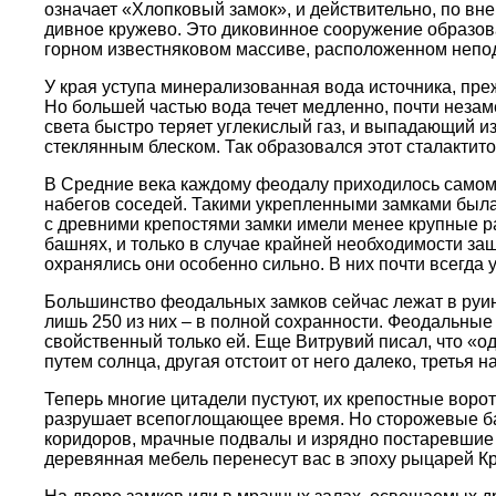
означает «Хлопковый замок», и действительно, по вн
дивное кружево. Это диковинное сооружение образова
горном известняковом массиве, расположенном непод
У края уступа минерализованная вода источника, пре
Но большей частью вода течет медленно, почти незам
света быстро теряет углекислый газ, и выпадающий и
стеклянным блеском. Так образовался этот сталакти
В Средние века каждому феодалу приходилось самому 
набегов соседей. Такими укрепленными замками была 
с древними крепостями замки имели менее крупные р
башнях, и только в случае крайней необходимости за
охранялись они особенно сильно. В них почти всегд
Большинство феодальных замков сейчас лежат в руинах
лишь 250 из них – в полной сохранности. Феодальные 
свойственный только ей. Еще Витрувий писал, что «од
путем солнца, другая отстоит от него далеко, третья
Теперь многие цитадели пустуют, их крепостные воро
разрушает всепоглощающее время. Но сторожевые ба
коридоров, мрачные подвалы и изрядно постаревшие
деревянная мебель перенесут вас в эпоху рыцарей Кр