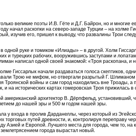
только великие поэты И.В. Гёте и Д.Г. Байрон, но и многие
ду начал раскопки на северо-западе Турции – на холме Ги
ый, изучив его, пришел к выводу, что развалины Трои следу
в одной руке и томиком «Илиады» – в другой. Холм Гиссар
ких и турецких рабочих, вооружившись заступами и лопатам
Шлиман написал одной своей знакомой: «Троя раскопана, и н
олме Гиссарлык начали раздаваться голоса скептиков, одн
авали Трою не мифом, но отвергали разрытый Г. Шлиманом 
я Троянской войны и сам город находились вне Троады, а п
к, и на исторических картах гомеровская Троя прижилась в
 американский архитектор В. Дёрпфельд, установивший, чт
летием до нашей эры и 500 м годом нашей эры.
ала у входа в пролив Дарданеллы, через который из Эгейс
х торговых путей древности, и, контролируя переправу чер
у Азией и Европой. Лучшего места для города, чем то, на 
и землетрясением города вырастал новый.