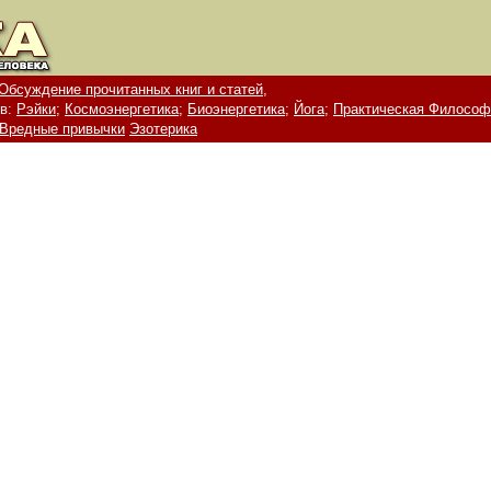
Обсуждение прочитанных книг и статей,
в:
Рэйки;
Космоэнергетика;
Биоэнергетика;
Йога;
Практическая Философ
Вредные привычки
Эзотерика