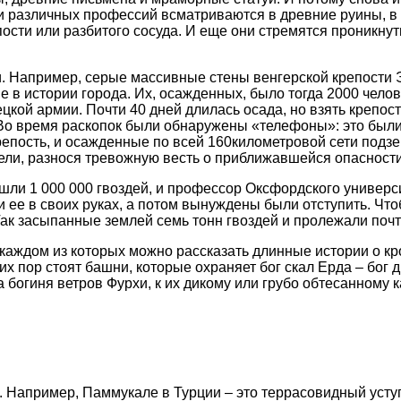
и различных профессий всматриваются в древние руины, в 
ости или разбитого сосуда. И еще они стремятся проникнут
и. Например, серые массивные стены венгерской крепости
 в истории города. Их, осажденных, было тогда 2000 челове
кой армии. Почти 40 дней длилась осада, но взять крепост
Во время раскопок были обнаружены «телефоны»: это были 
репость, и осажденные по всей 160километровой сети подз
ли, разнося тревожную весть о приближавшейся опасности
ли 1 000 000 гвоздей, и профессор Оксфордского универси
ли ее в своих руках, а потом вынуждены были отступить. Чт
Так засыпанные землей семь тонн гвоздей и пролежали почти
каждом из которых можно рассказать длинные истории о кро
сих пор стоят башни, которые охраняет бог скал Ерда – бог
а богиня ветров Фурхи, к их дикому или грубо обтесанному
а. Например, Паммукале в Турции – это террасовидный уст