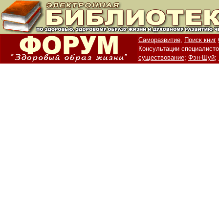
Саморазвитие,
Поиск книг
Консультации специалисто
существование;
Фэн-Шуй;