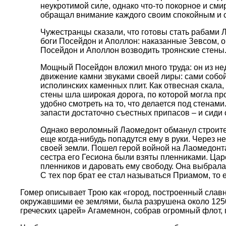
неукротимой силе, однако что-то покорное и см
обращал внимание каждого своим спокойным и 
Чужестранцы сказали, что готовы стать рабами Л
боги Посейдон и Аполлон: наказанные Зевсом, о
Посейдон и Аполлон возводить троянские стены
Мощный Посейдон вложил много труда: он из нед
движение камни звуками своей лиры: сами собой
исполинских каменных плит. Как отвесная скала
стены шла широкая дорога, по которой могла пр
удобно смотреть на то, что делается под стенами
запасти достаточно съестных припасов – и сиди 
Однако вероломный Лаомедонт обманул строителе
еще когда-нибудь попадутся ему в руки. Через н
своей земли. Пошел герой войной на Лаомедонта 
сестра его Гесиона были взяты пленниками. Цар
пленников и даровать ему свободу. Она выбрала
С тех пор брат ее стал называться Приамом, то 
Гомер описывает Трою как «город, построенный слав
окружавшими ее землями, была разрушена около 1250
греческих царей» Агамемнон, собрав огромный флот, п