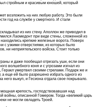
й был стройным и красивым юношей, который
ожет возложить на них любую работу. Это были
ти год на службе у смертного. И стали
складывал из них стену. Аполлон же приводил в
умился Лаомедонт при виде стены, сложенной из
х находились крепкие железные ворота. Поверх
и с узкими отверстиями, из которых было
ов, ни неприятельского войска. Стоит только
траны и даже пообещал отрезать уши, если они
ного волшебного коня и с угрозами изгнал из
, Геракл умертвил своими стрелами. Подарк же и
, а еще ей было разрешено избрать одного из
а него выкуп, и Гесиона отдала свое покрывало.
 мощная крепость, господствовавшая над
ой войны, описанной Гомером. Тогда «великий царь
реки не могли овладеть Троей.