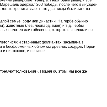
ажение рыцарские турниры. Некоторые рыцари все
ле Марешаль одержал 203 победы, после чего вынужден
ковые хроники гласят, что два писца были заняты
целой семье, роду или династии. На гербе обычно
, животные (лев, леопард, змея) и т. д. Гербы
исных полотен или гобеленов, которые выполняли по
 летописях и старинных фолиантах, засыпана в
 и в бесформенных обломках древних сосудов. Порой
 и ничтожное, и великое.
, требуют толкования». Помня об этом, мы все же