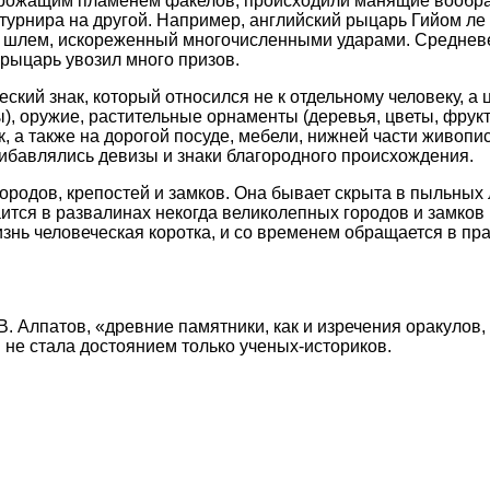
дрожащим пламенем факелов, происходили манящие вообр
 турнира на другой. Например, английский рыцарь Гийом 
ять шлем, искореженный многочисленными ударами. Средневе
 рыцарь увозил много призов.
ский знак, который относился не к отдельному человеку, а 
, оружие, растительные орнаменты (деревья, цветы, фрукты)
, а также на дорогой посуде, мебели, нижней части живоп
рибавлялись девизы и знаки благородного происхождения.
ородов, крепостей и замков. Она бывает скрыта в пыльных
ится в развалинах некогда великолепных городов и замков
нь человеческая коротка, и со временем обращается в прах
.В. Алпатов, «древние памятники, как и изречения оракулов
 не стала достоянием только ученых-историков.