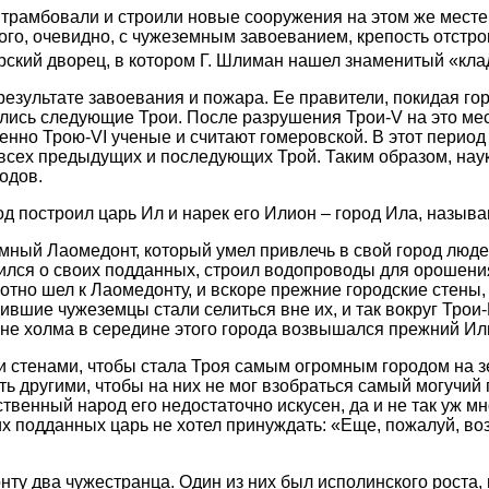
трамбовали и строили новые сооружения на этом же месте.
о, очевидно, с чужеземным завоеванием, крепость отстрои
рский дворец, в котором Г. Шлиман нашел знаменитый «кл
результате завоевания и пожара. Ее правители, покидая горо
явились следующие Трои. После разрушения Трои-V на это 
нно Трою-VI ученые и считают гомеровской. В этот период 
сех предыдущих и последующих Трой. Таким образом, наука
одов.
д построил царь Ил и нарек его Илион – город Ила, называ
мный Лаомедонт, который умел привлечь в свой город людей
ился о своих подданных, строил водопроводы для орошения
хотно шел к Лаомедонту, и вскоре прежние городские стены
ившие чужеземцы стали селиться вне их, и так вокруг Трои
ине холма в середине этого города возвышался прежний Ил
и стенами, чтобы стала Троя самым огромным городом на з
ть другими, чтобы на них не мог взобраться самый могучий
твенный народ его недостаточно искусен, да и не так уж м
х подданных царь не хотел принуждать: «Еще, пожалуй, возм
 два чужестранца. Один из них был исполинского роста, и 