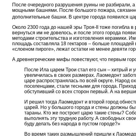
После очередного разрушения руины не разбирали, а 
мощными башнями. После большого пожара, связанног
дополнительные башни. В центре города появился ца
Около 2300 года до нашей эры Троя-II тоже погибла в 
вернуться им не довелось, и после этого города по
методами строительства и изготовления керамики. Име
площадь составляла 18 гектаров – больше площадей в
«слоеном пироге», лежат остатки не менее девяти гор
А древнегреческие мифы повествуют, что первым горо
После Ила царем Трои стал его сын – хитрый и у
увеличилась в своих размерах. Лаомедонт забот
царе распространялась по всей округе. Народ о
поселенцами, стали тесными для города. Приход
обступивший со всех сторон первый. А на верш
И решил тогда Лаомедонт и второй город обнест
царей. Но у большого города и стены должны бы
тараны. Кто же построит царю такие стены? Собс
выполнять эту трудную работу. А свободных свои
буду делать без народа в пустом городе?»
Во время таких размышлений пришли к Лаомедонту