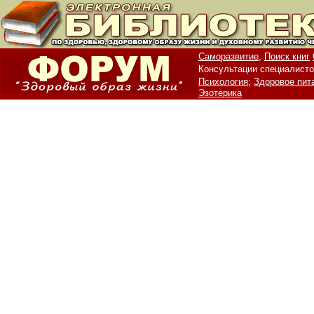
Саморазвитие,
Поиск книг
Консультации специалисто
Психология;
Здоровое пит
Эзотерика