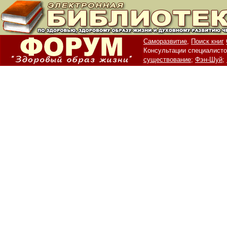
Саморазвитие,
Поиск книг
Консультации специалисто
существование;
Фэн-Шуй;