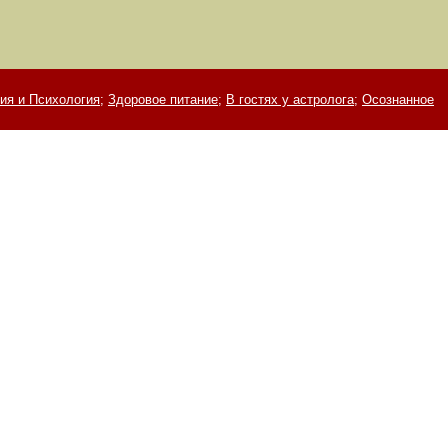
ия и Психология;
Здоровое питание;
В гостях у астролога;
Осознанное