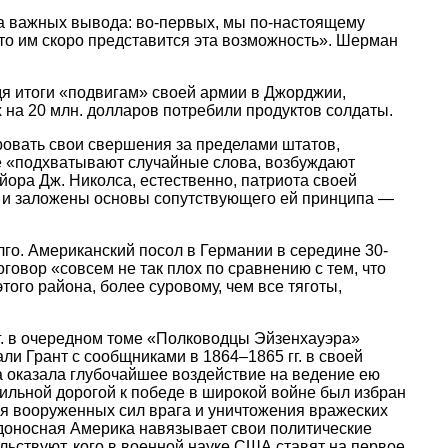
два важных вывода: во-первых, мы по-настоящему
 то им скоро представится эта возможность». Шерман
дя итоги «подвигам» своей армии в Джорджии,
 на 20 млн. долларов потребили продуктов солдаты.
овать свои свершения за пределами штатов,
ые «подхватывают случайные слова, возбуждают
ора Дж. Николса, естественно, патриота своей
о и заложены основы сопутствующего ей принципа —
о. Американский посол в Германии в середине 30-
говор «совсем не так плох по сравнению с тем, что
ого района, более суровому, чем все тяготы,
 г. в очередном томе «Полководцы Эйзенхауэра»
али Грант с сообщниками в 1864–1865 гг. в своей
а оказала глубочайшее воздействие на ведение ею
вильной дорогой к победе в широкой войне был избран
ия вооруженных сил врага и уничтожения вражеских
бедоносная Америка навязывает свои политические
ьствуют, кого в военной науке США ставят на первое