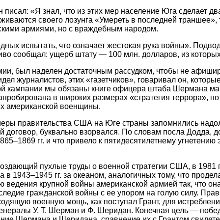
 писал: «Я знал, что из этих мер население Юга сделает 
ерживаются своего лозунга «Умереть в последней траншее»,
скими армиями, но с враждебным народом.
дных испытать, что означает жестокая рука войны». Подво
во сообщал: ущерб штату — 100 млн. долларов, из которых
ии, был наделен достаточным рассудком, чтобы не афишир
дел журналистов, этих «газетчиков», говаривал он, котор
ой кампании мы обязаны книге офицера штаба Шермана май
 апробирована в широких размерах «стратегия террора», н
иях американской военщины.
ры правительства США на Юге страны запомнились надолг
й договор, буквально взорвался. По словам посла Додда, до
–1869 гг. и что привело к пятидесятилетнему угнетению эт
 создающий пухлые труды о военной стратегии США, в 1981
 в 1943–1945 гг. за океаном, аналогичных тому, что продел
 ведения крупной войны американской армией так, что он
следие гражданской войны с ее упором на голую силу. Пра
одящую военную мощь, как поступал Грант, для истреблен
 генералы У. Т. Шерман и Ф. Шеридан. Конечная цель — по
ие Шермана и Шеридана, сравнение их с Грантом свидетел