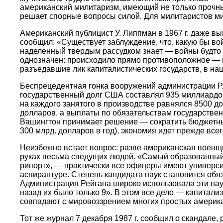
американский милитаризм, имеющий не только прочные
решает спорные вопросы силой. Для милитаристов м
Американский публицист У. Липпман в 1967 г. даже в
сообщил: «Существует заблуждение, что, какую бы во
наделенный твердым рассудком знает — войны будто 
однозначен: происходило прямо противоположное — 
разъедавшие лик капиталистических государств, в на
Беспрецедентная гонка вооружений администрации Р.
государственный долг США составлял 935 миллиардов д
на каждого занятого в производстве равнялся 8500 до
долларов, а выплаты по обязательствам государствен
Вашингтон принимает решение — сократить бюджетны
300 млрд. долларов в год), экономия идет прежде вс
Неизбежно встает вопрос: разве американская военщ
руках весьма сведущих людей. «Самый образованный о
рипорт», — практически все офицеры имеют университ
аспирантуре. Степень кандидата наук становится обя
Администрация Рейгана широко использовала эти науч
назад их было только 9». В этом все дело — капитали
совпадают с мировоззрением многих простых америк
Тот же журнал 7 декабря 1987 г. сообщил о скандале