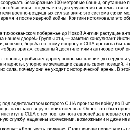
ли сооружать безобразные 100-метровые башни, опутанные 
о объясняли: это делается для улучшения системы связи. Но
тели военно-воздушных сил заявили: это система связи м
время и после ядерной войны. Критики истолковали это объ
 на тихоокеанском побережье до Новой Англии растущие ан
 нашем дворе!» Группы эти, — заметил консультант Инстит
, конечно, борьба по этому вопросу в США достигла бы так
образ врага», созданный десятилетиями антисоветской ри
 стороны, пробивает дорогу новое мышление, до сердец и
илитаристы, упорно не желающие сдавать своих позиций. Ч
 их сила, почему они не уходят с исторической арены. В эт
у, под водительством которого США проиграли войну во Вь
цы называют веру в своих военных. Опрос этот был проведе
нститут в США с тех пор, как нога европейца впервые сту
ую службу, наделены всяческими, возможными и даже не
орпус: «Долг, честь, родина». Стоит юноше переступить по