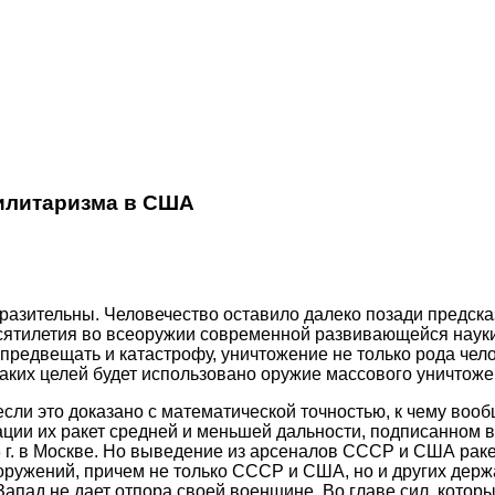
милитаризма в США
разительны. Человечество оставило далеко позади предска
есятилетия во всеоружии современной развивающейся наук
предвещать и катастрофу, уничтожение не только рода чело
 каких целей будет использовано оружие массового уничтоже
, если это доказано с математической точностью, к чему в
и их ракет средней и меньшей дальности, подписанном в д
. в Москве. Но выведение из арсеналов СССР и США ракет
оружений, причем не только СССР и США, но и других держ
апад не дает отпора своей военщине. Во главе сил, котор