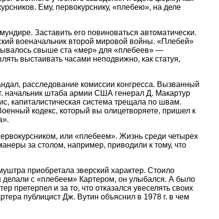
рсников. Ему, первокурснику, «плебею», на деле
мундире. Заставить его повиноваться автоматически.
нский военачальник второй мировой войны. «Плебей»
итывалось свыше ста «мер» для «плебеев» —
лять выстаивать часами неподвижно, как статуя,
кандал, расследование комиссии конгресса. Вызванный
 г. начальник штаба армии США генерал Д. Макартур
ис, капиталистическая система трещала по швам.
оенный кодекс, который вы олицетворяете, пришел к
а».
 первокурсником, или «плебеем». Жизнь среди четырех
неры за столом, например, приводили к тому, что
муштра приобретала зверский характер. Стоило
и делали с «плебеем» Картером, он улыбался. А было
 претерпел и за то, что отказался увеселять своих
тера публицист Дж. Вутин объяснил в 1978 г. в чем