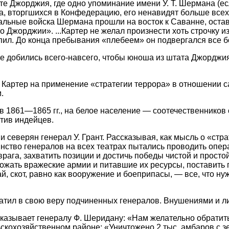
те Джорджия, где одно упоминание имени У. Т. Шермана (ес
а, вторгшихся в Конфедерацию, его ненавидят больше всех
льные войска Шермана прошли на восток к Саванне, остави
жорджии». ...Картер не желал произнести хоть строчку из эт
тупил. До конца пребывания «плебеем» он подвергался все 
е добились всего-навсего, чтобы юноша из штата Джорджия
. Картер на применение «стратегии террора» в отношении 
.
 1861—1865 гг., на белое население — соотечественников
тив индейцев.
еверян генерал У. Грант. Рассказывая, как мысль о «страт
тво генералов на всех театрах пытались проводить опера
рага, захватить позиции и достичь победы чистой и просто
ичтожать вражеские армии и питавшие их ресурсы, постави
й, скот, равно как вооружение и боеприпасы, — все, что ну
ратил в свою веру подчиненных генералов. Внушениями и 
риказывает генералу Ф. Шеридану: «Нам желательно обрати
скохозяйственном районе: «Уничтожено 2 тыс. амбаров с з