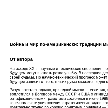
Война и мир по-американски: традиции 
От автора
На исходе XX в. научные и технические свершения по
будущем могут вызвать разве улыбку. В последние д
своей судьбы. Но научно-технический прогресс может 
будущее зависит от того, в чьих руках окажется и для
Разум восстает, однако, при одной мысли — если так
воплотился в Договоре между СССР и США о ликвидаци
ратификационными грамотами состоялся в июне 1988 г
конечном счете уничтожения стратегических видов во
мучительно трудно по хорошо понятным причинам — З