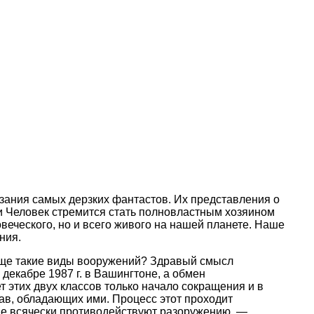
зания самых дерзких фантастов. Их представления о
и Человек стремится стать полновластным хозяином
веческого, но и всего живого на нашей планете. Наше
ния.
ообще такие виды вооружений? Здравый смысл
екабре 1987 г. в Вашингтоне, а обмен
 этих двух классов только начало сокращения и в
ав, обладающих ими. Процесс этот проходит
ые всячески противодействуют разоружению, —