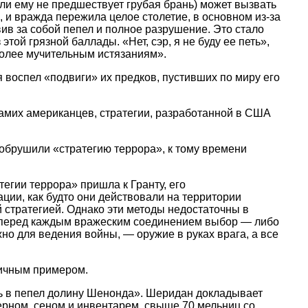
ли ему не предшествует грубая брань) может вызвать
, и вражда пережила целое столетие, в основном из-за
в за собой пепел и полное разрушение. Это стало
ой грязной баллады. «Нет, сэр, я не буду ее петь»,
более мучительным истязаниям».
 воспел «подвиги» их предков, пустивших по миру его
самих американцев, стратегии, разработанной в США
 обрушили «стратегию террора», к тому времени
егии террора» пришла к Гранту, его
ции, как будто они действовали на территории
й стратегией. Однако эти методы недостаточны в
ть перед каждым вражеским соединением выбор — либо
жно для ведения войны, — оружие в руках врага, а все
личным примером.
ть в пепел долину Шенонда». Шеридан докладывает
ерном, сеном и инвентарем, свыше 70 мельниц со