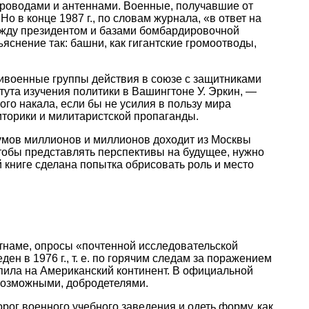
проводами и антеннами. Военные, получавшие от
 в конце 1987 г., по словам журнала, «в ответ на
ежду президентом и базами бомбардировочной
яснение так: башни, как гигантские громоотводы,
тивоенные группы действия в союзе с защитниками
ута изучения политики в Вашингтоне У. Эркин, —
ого накала, если бы не усилия в пользу мира
торики и милитаристской пропаганды.
 умов миллионов и миллионов доходит из Москвы
тобы представлять перспективы на будущее, нужно
ой книге сделана попытка обрисовать роль и место
етнаме, опросы «почтенной исследовательской
н в 1976 г., т. е. по горячим следам за поражением
пила на Американский континент. В официальной
возможными, добродетелями.
рог военного учебного заведения и одеть форму, как