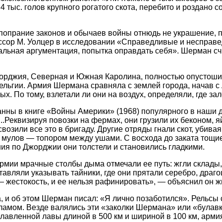
тыс. голов крупного рогатого скота, перебито и роздано с
о попрание законов и обычаев войны отнюдь не украшение, 
ссор М. Уолцер в исследовании «Справедливые и несправе
ральная аргументация, попытка оправдать себя». Шерман сч
жорджия, Северная и Южная Каролина, полностью опустош
Бельгии. Армия Шермана сравняла с землей города, начав 
ых. По тому, взлетали ли они на воздух, определяли, где з
нны в книге «Войны Америки» (1968) популярного в наши 
..Реквизируя повозки на фермах, они грузили их беконом, я
свозили все это в бригаду. Другие отряды гнали скот, убива
 мулов — топором между ушами. С восхода до заката тощие
ния по Джорджии они толстели и становились гладкими.
армии мрачные столбы дыма отмечали ее путь: жгли склады
авляли указывать тайники, где они прятали серебро, драг
 жестокость, и ее нельзя рафинировать», — объяснил он ж
и об этом Шерман писал: «Я лично позаботился». Рельсы с
хламом. Везде валялись эти «заколки Шермана» или «булав
плавленной лавы длиной в 500 км и шириной в 100 км, арм