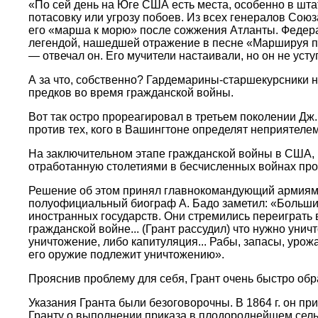
«По сей день на Юге США есть места, особенно в шта
потасовку или угрозу побоев. Из всех генералов Союз
его «марша к морю» после сожжения Атланты. Федера
легендой, нашедшей отражение в песне «Маршируя по Д
— отвечал он. Его мучители настаивали, но он не ус
А за что, собственно? Гардемарины-старшекурсники н
предков во время гражданской войны.
Вот так остро прореагировал в третьем поколении Дж
против тех, кого в Вашингтоне определят неприятелем
На заключительном этапе гражданской войны в США, в
отработанную столетиями в бесчисленных войнах про
Решение об этом принял главнокомандующий армиями с
полуофициальный биограф А. Бадо заметил: «Большинс
иностранных государств. Они стремились переиграть в
гражданской войне... (Грант рассудил) что нужно ун
уничтожение, либо капитуляция... Рабы, запасы, урожа
его оружие подлежит уничтожению».
Прояснив проблему для себя, Грант очень быстро об
Указания Гранта были безоговорочны. В 1864 г. он п
Гранту о выполнении приказа в плодороднейшем сель