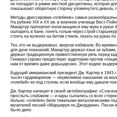
он попадает в рамки жесткой дисциплины, которая дл
показывают оборотную сторону упомянутого девиза, г
Методы дрессировки «плебеев» самые разнообразные,
На рубеже XIX и XX вв. в военное училище Вест-Пой
Макартур претерпел полагающиеся ему муки в руках 
ошпарить в бане, гонять голым через строй старшеку
стоять на коленях на битом стекле, лазать на руках по ш
Тех, кто не выдерживал, зверски избивали. Во време
для дачи показаний, Макартур держал язык за зубами,
держал традиционную приветственную речь перед кад
Генерал сурово предостерег аудиторию против «паци
нам от времен даже дорыцарских. Этот кодекс выдер
Будущий американский президент Дж. Картер в 1943 г
тысяч гардемаринов — неумолимое наказание за мале
«плебей» ел под столом, если вообще ему давали пое
Дж. Картер напишет в своей автобиографии: «Спасен
прослыть слабаком — и кары сыпались со всех сторон
больно: «плебея» били тяжелыми металлическими подн
мучителей песней «Маршируя по Джорджии». Песни из н
было дело: