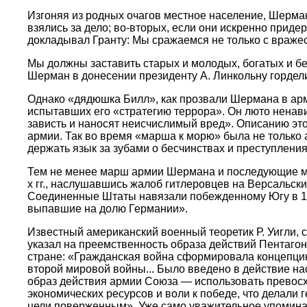
Изгоняя из родных очагов местное население, Шерман
взялись за дело; во-вторых, если они искренно прид
докладывал Гранту: Мы сражаемся не только с враже
Мы должны заставить старых и молодых, богатых и бе
Шерман в донесении президенту А. Линкольну гордели
Однако «дядюшка Билл», как прозвали Шермана в арм
испытавших его «стратегию террора». Он люто ненави
зависть и наносят неисчислимый вред». Описанию эт
армии. Так во время «марша к морю» была не только
держать язык за зубами о бесчинствах и преступлен
Тем не менее марш армии Шермана и последующие ме
х гг., наслушавшись жалоб гитлеровцев на Версальски
Соединенные Штаты навязали побежденному Югу в 1865
выпавшие на долю Германии».
Известный американский военный теоретик Р. Уигли,
указал на преемственность образа действий Пентагона
стране: «Гражданская война сформировала концепцию
второй мировой войны... Было введено в действие на
образ действия армии Союза — использовать превосх
экономических ресурсов и воли к победе, что делали
цели поверженным». Уже само уважительное упоминан