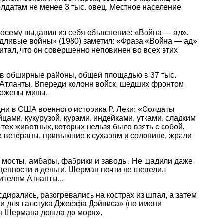
олдатам не менее 3 тыс. овец. Местное население
посему выдавил из себя объяснение: «Война — ад».
дливые войны» (1980) заметил: «Фраза «Война — ад»
итал, что он совершенно неповинен во всех этих
ив обширные районы, общей площадью в 37 тыс.
с Атланты. Впереди колонн войск, шедших фронтом
аложены мины.
дни в США военного историка Р. Леки: «Солдаты
йцами, кукурузой, курами, индейками, утками, сладким
я тех животных, которых нельзя было взять с собой.
 ветераны, привыкшие к сухарям и солонине, жрали
, мосты, амбары, фабрики и заводы. Не щадили даже
оценности и деньги. Шерман почти не шевелил
ителям Атланты...
дирались, разогревались на кострах из шпал, а затем
ки для галстука Джеффа Дэйвиса» (по имени
ия Шермана дошла до моря».