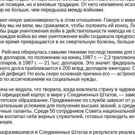
 позиции, но и вековые традиции. От него неизменно исхо
ир не больше, чем передышка между войнами.
ывел некую закономерность в этом отношении. Говоря о мир
йну мы ни вели, мы сражаемся, чтобы положить ей конец. 
бы ради уничтожения войн в действительности никогда не 
каждая война во имя уничтожения войн создавала предпо
ше время превращаются в их смертельную болезнь, больше т
 Рейгана обернулась самыми тяжкими последствиями для ст
олларов, по положению на конец 1987 г. — 2,3 триллиона д
лларов, в 1987 г. — 21 тыс. долларов. Это значит: федерал
ного долга приближаются к 200 млрд. долларов ежегодно. С
й дефицит. Но коль скоро основная причина его — астрон
его по ассигнованиям на социальные нужды.
ина не ведала, что творила, когда вовлекла страну в чу
фицерский корпус в мире у Соединенных Штатов, — замети
етское образование. Продвижение по службе зависит от ус
зательным условием для получения высших званий, а среди
ные таланты. Среди 50 сотрудников Совета национальной б
зм воспитал себе верных служителей, готовых проводить ин
анцев.
, разразившемся в Соединенных Штатах в результате реали