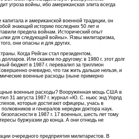
дит угроза войны, ибо американская элита всегда
е капитала и американской военной традиции, он
Любой знающий историю последних 50 лет и
ставили предела войнам. Исторический опыт
сылки для следующей войны». Язвы милитаризма,
ого, они опасны и для других.
раны. Когда Рейган стал президентом,
олларов. Или скажем по-другому: в 1980 г. этот долг
ьный бюджет в 1987 г. перевалил за триллион
овершенно очевидно, что так жить дальше нельзя, и
омические военные расходы (ныне примерно
довищные военные расходы? Вооруженная мощь США в
л 31 августа 1987 г. журнал «Ю. С. ньюс энд Уорлд
пехов, которые достигают офицеры, учась в
 полковников и генералов нередки доктора наук.
езопасности в 1987 г. 17 военных, шесть лет тому
тересы буржуазии до конца. А они отнюдь не
зации очередного предприятия милитаристов. В