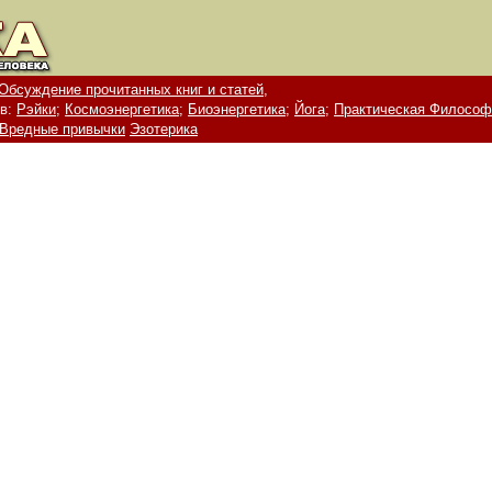
Обсуждение прочитанных книг и статей,
в:
Рэйки;
Космоэнергетика;
Биоэнергетика;
Йога;
Практическая Философ
Вредные привычки
Эзотерика