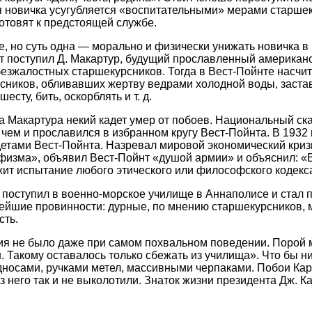
я новичка усугубляется «воспитательными» мерами старшеку
отовят к предстоящей службе.
 но суть одна — морально и физически унижать новичка в 
нт поступил Д. Макартур, будущий прославленный америка
безжалостных старшекурсников. Тогда в Вест-Пойнте насч
рсников, обливавших жертву ведрами холодной воды, застав
есту, бить, оскорблять и т. д.
на Макартура некий кадет умер от побоев. Национальный с
 чем и прославился в избранном кругу Вест-Пойнта. В 1932
етами Вест-Пойнта. Назревал мировой экономический криз
физма», объявил Вест-Пойнт «душой армии» и объяснил: «В
жит испытание любого этического или философского кодекс
. поступил в военно-морское училище в Аннаполисе и стал
йшие провинности: дурные, по мнению старшекурсников, ма
сть.
ия не было даже при самом похвальном поведении. Порой 
. Такому оставалось только сбежать из училища». Что бы н
осами, ручками метел, массивными черпаками. Побои Картер
его так и не выколотили. Знаток жизни президента Дж. Кар