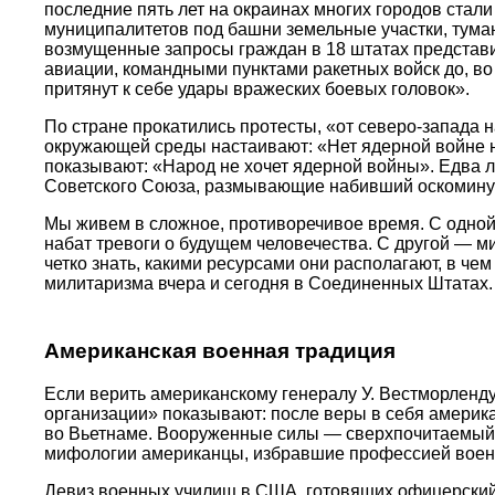
последние пять лет на окраинах многих городов ста
муниципалитетов под башни земельные участки, туманн
возмущенные запросы граждан в 18 штатах представи
авиации, командными пунктами ракетных войск до, во 
притянут к себе удары вражеских боевых головок».
По стране прокатились протесты, «от северо-запада
окружающей среды настаивают: «Нет ядерной войне на
показывают: «Народ не хочет ядерной войны». Едва ли
Советского Союза, размывающие набивший оскомину «
Мы живем в сложное, противоречивое время. С одной
набат тревоги о будущем человечества. С другой — м
четко знать, какими ресурсами они располагают, в чем
милитаризма вчера и сегодня в Соединенных Штатах.
Американская военная традиция
Если верить американскому генералу У. Вестморленд
организации» показывают: после веры в себя американ
во Вьетнаме. Вооруженные силы — сверхпочитаемый и
мифологии американцы, избравшие профессией военн
Девиз военных училищ в США, готовящих офицерский к