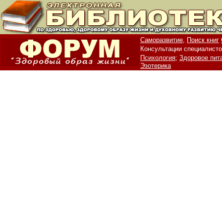
Саморазвитие,
Поиск книг
Консультации специалисто
Психология;
Здоровое пит
Эзотерика