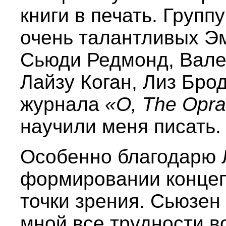
книги в печать. Групп
очень талантливых Эм
Сьюди Редмонд, Вале
Лайзу Коган, Лиз Бро
журнала
«О, The Opra
научили меня писать.
Особенно благодарю 
формировании концеп
точки зрения. Сьюзе
мной все трудности в