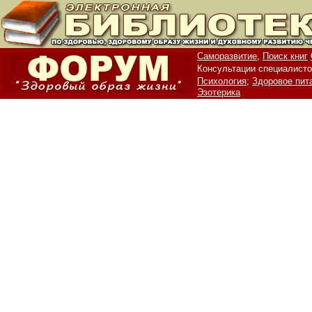
Саморазвитие,
Поиск книг
Консультации специалисто
Психология;
Здоровое пит
Эзотерика