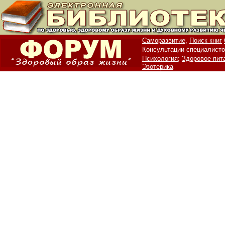
Саморазвитие,
Поиск книг
Консультации специалисто
Психология;
Здоровое пит
Эзотерика