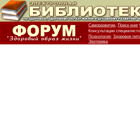
Саморазвитие,
Поиск книг
Консультации специалисто
Психология;
Здоровое пит
Эзотерика