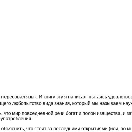
интересовал язык. И книгу эту я написал, пытаясь удовлетв
щего любопытство вида знания, который мы называем наукой
ь, что мир повседневной речи богат и полон изящества, и за
оупотребления.
бъяснить, что стоит за последними открытиями (или, во м