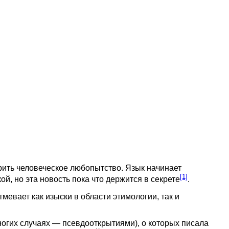
орить человеческое любопытство. Язык начинает
[1]
, но эта новость пока что держится в секрете
.
тмевает как изыски в области этимологии, так и
ногих случаях — псевдооткрытиями), о которых писала