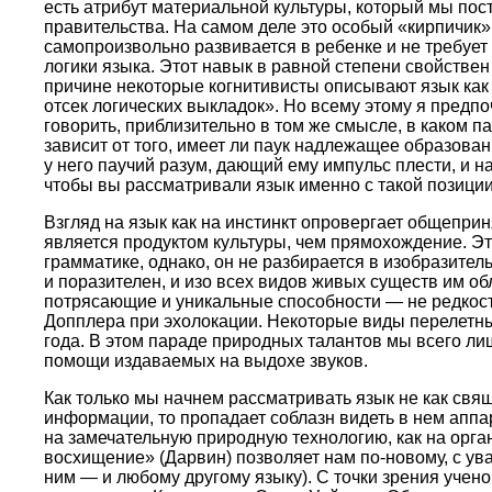
есть атрибут материальной культуры, который мы пос
правительства. На самом деле это особый «кирпичик»
самопроизвольно развивается в ребенке и не требует
логики языка. Этот навык в равной степени свойстве
причине некоторые когнитивисты описывают язык как
отсек логических выкладок». Но всему этому я предпо
говорить, приблизительно в том же смысле, в каком п
зависит от того, имеет ли паук надлежащее образован
у него паучий разум, дающий ему импульс плести, и н
чтобы вы рассматривали язык именно с такой позиции
Взгляд на язык как на инстинкт опровергает общеприн
является продуктом культуры, чем прямохождение. Эт
грамматике, однако, он не разбирается в изобразител
и поразителен, и изо всех видов живых существ им о
потрясающие и уникальные способности — не редкост
Допплера при эхолокации. Некоторые виды перелетны
года. В этом параде природных талантов мы всего ли
помощи издаваемых на выдохе звуков.
Как только мы начнем рассматривать язык не как свя
информации, то пропадает соблазн видеть в нем аппар
на замечательную природную технологию, как на орга
восхищение» (Дарвин) позволяет нам по-новому, с ув
ним — и любому другому языку). С точки зрения учено