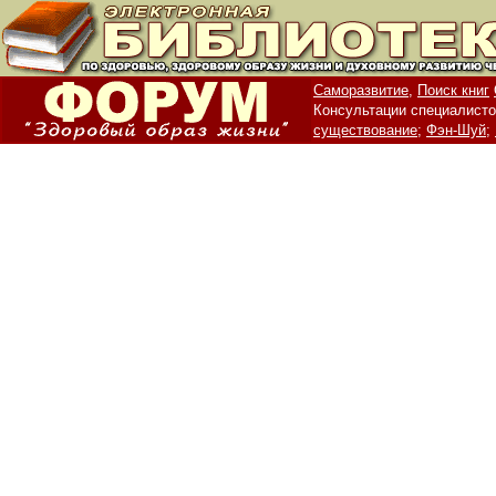
Саморазвитие,
Поиск книг
Консультации специалисто
существование;
Фэн-Шуй;