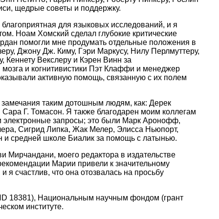
иси, щедрые советы и поддержку.
 благоприятная для языковых исследований, и я
том. Ноам Хомский сделал глубокие критические
ордан помогли мне продумать отдельные положения в
ру, Джону Дж. Киму, Гэри Маркусу, Нилу Перлмуттеру,
, Кеннету Векслеру и Кэрен Винн за
я мозга и когнитивистики Пэт Клаффи и менеджер
казывали активную помощь, связанную с их полем
е замечания таким дотошным людям, как: Дерек
 Сара Г. Томасон. Я также благодарен моим коллегам
и электронные запросы; это были Марк Аронофф,
чера, Сигрид Липка, Жак Мелер, Элисса Ньюпорт,
н и средней школе Биалик за помощь с латынью.
ви Мирчандани, моего редактора в издательстве
рекомендации Марии привели к значительному
и я счастлив, что она отозвалась на просьбу
HD 18381), Национальным научным фондом (грант
еском институте.