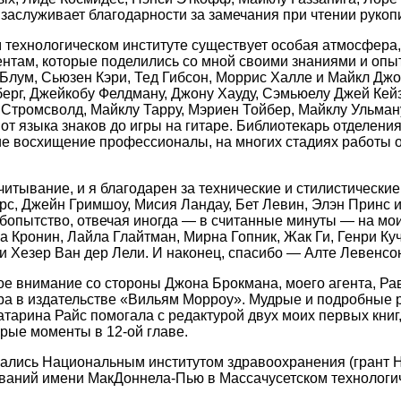
заслуживает благодарности за замечания при чтении рукоп
технологическом институте существует особая атмосфера,
ентам, которые поделились со мной своими знаниями и опы
 Блум, Сьюзен Кэри, Тед Гибсон, Моррис Халле и Майкл Дж
ерг, Джейкобу Фелдману, Джону Хауду, Сэмьюелу Джей Кейзе
 Стромсволд, Майклу Тарру, Мэриен Тойбер, Майклу Ульману
т языка знаков до игры на гитаре. Библиотекарь отделени
е восхищение профессионалы, на многих стадиях работы о
итывание, и я благодарен за технические и стилистически
рс, Джейн Гримшоу, Мисия Ландау, Бет Левин, Элэн Принс и
юбопытство, отвечая иногда — в считанные минуты — на мо
а Кронин, Лайла Глайтман, Мирна Гопник, Жак Ги, Генри Ку
и Хезер Ван дер Лели. И наконец, спасибо — Алте Левенсо
е внимание со стороны Джона Брокмана, моего агента, Ра
ра в издательстве «Вильям Морроу». Мудрые и подробные 
арина Райс помогала с редактурой двух моих первых книг, 
орые моменты в 12-ой главе.
лись Национальным институтом здравоохранения (грант 
ваний имени МакДоннела-Пью в Массачусетском технологич