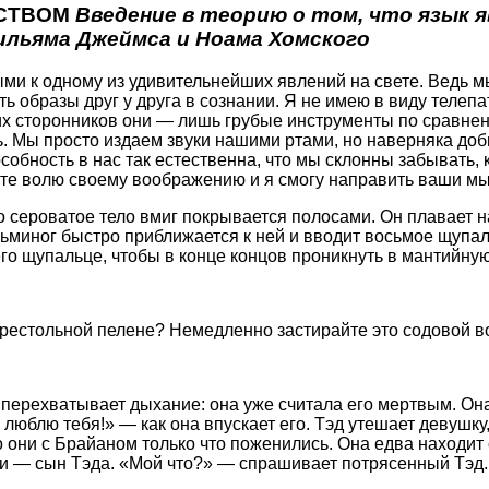
РСТВОМ
Введение в теорию о том, что язык 
ильяма Джеймса и Ноама Хомского
ными к одному из удивительнейших явлений на свете. Ведь 
 образы друг у друга в сознании. Я не имею в виду телепа
их сторонников они — лишь грубые инструменты по сравнени
ь. Мы просто издаем звуки нашими ртами, но наверняка доб
бность в нас так естественна, что мы склонны забывать, к
йте волю своему воображению и я смогу направить ваши мы
но сероватое тело вмиг покрывается полосами. Он плавает 
сьминог быстро приближается к ней и вводит восьмое щупа
о щупальце, чтобы в конце концов проникнуть в мантийную
рестольной пелене? Немедленно застирайте это содовой во
е перехватывает дыхание: она уже считала его мертвым. Он
 люблю тебя!» — как она впускает его. Тэд утешает девушку
 они с Брайаном только что поженились. Она едва находит 
ми — сын Тэда. «Мой что?» — спрашивает потрясенный Тэд.