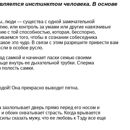
является инстинктом человека. В основе
мы, люди — существа с одной замечательной
тию, или контроль за умами или другие навязчивые
ю с той способностью, которая, бесспорно,
иваемся того, чтобы в сознании собеседника
акое это чудо. В связи с этим разрешите привести вам
сли в особое русло.
над самкой и начинает ласки семью своими
льце внутрь ее дыхательной трубки. Сперма
 полость самки.
дой! Она прекрасно выводит пятна.
а захлопывает дверь прямо перед его носом и
, и обоих охватывает страсть. Когда врывается
силы сказать мужу, что ее любовь к Тэду все еще