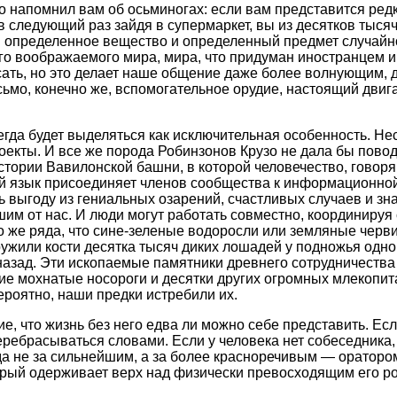
но напомнил вам об осьминогах: если вам представится редк
, в следующий раз зайдя в супермаркет, вы из десятков ты
я определенное вещество и определенный предмет случайно
го воображаемого мира, мира, что придуман иностранцем и
сать, но это делает наше общение даже более волнующим, 
исьмо, конечно же, вспомогательное орудие, настоящий дви
егда будет выделяться как исключительная особенность. Н
екты. И все же порода Робинзонов Крузо не дала бы повод
стории Вавилонской башни, в которой человечество, говоря
ный язык присоединяет членов сообщества к информационно
выгоду из гениальных озарений, счастливых случаев и зна
им от нас. И люди могут работать совместно, координируя
о же ряда, что сине-зеленые водоросли или земляные черви
жили кости десятка тысяч диких лошадей у подножья одной
азад. Эти ископаемые памятники древнего сотрудничества 
кие мохнатые носороги и десятки других огромных млекопит
роятно, наши предки истребили их.
е, что жизнь без него едва ли можно себе представить. Есл
перебрасываться словами. Если у человека нет собеседника, 
а не за сильнейшим, а за более красноречивым — ораторо
рый одерживает верх над физически превосходящим его ро