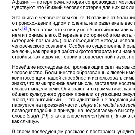
Афазия — потеря речи, которая сопровождает мозгов
чувствуют, что близкий человек потерян для них как ли
Эта книга о человеческом языке. В отличие от больши
о происхождении идиом и сленга, или развлекать ва
[2]
larks
Дело в том, что я пишу не об английском или к
нем и понимать его. Впервые в истории об этом есть,
(«теорией познания»), она объединяет методы, испол
человеческого сознания. Особенно существенный рыво
же ясны, как принцип работы фотоаппарата или назна
стройны, как и другие теории в современной науке, но
Новейшие исследования, проливающие свет на языков
человечество. Большинство образованных людей имею
квинтэссенция нашей способности использовать симв
знают, что язык пронизывает мысль, заставляя носите
слышат модели речи. Они знают, что грамматическая
общего культурного уровня привели к пугающим резу
знают, что английский — это идиотский, не поддающий
паркуется на проезжей части’,
plays at a recital and reci
возводит подобные причуды на недосягаемую высоту
слове
tou
gh
[t?
f
],
o
как в слове
w
o
men
[w
i
min],
ti
как в 
как слышу».
В своем последующем рассказе я постараюсь убедить 