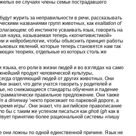
яжелых ее случаях члены семьи пострадавшего
 будут журить за неправильности в речи, рассказывать
ическими названиями групп животных, как
exaltation of
полагающем: об инстинкте усваивать язык, говорить на
овая наука, называемая теперь «когнитивистикой»
ии и нейробиологии, чтобы объяснить принцип работы
зыковых явлений, которые теперь становятся нам так
ающих теориях, отдельные из которых столь же
зыка, его роли в жизни людей и во взглядах на само
жнейший продукт человеческой культуры,
сегда отделяющий людей от других животных. Они
и знают, что дети учатся говорить у родителей и
мье, но снижающиеся стандарты обучения и падение
 грамматически правильное предложение. Они также
in a driveway
‘некто проезжает по парковой дороге, а
время игры’. Они знают, что английское правописание
гло бы с таким же успехом писаться как
ghoti
(
gh
как в
тствует принятию более рациональной системы «пишу
е они ложны по одной единственной причине. Язык не