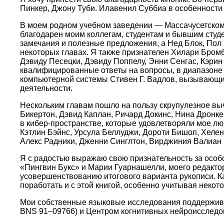
Пинкер, Джону Туби. Илавенил Суббиа в особенности 
В моем родном учебном заведении — Массачусетском 
благодарен моим коллегам, студентам и бывшим студ
замечания и полезные предложения, а Нед Блок, Пол
некоторых главах. Я также признателен Хилари Бромб
Дэвиду Песецки, Дэвиду Поппелу, Энни Сенгас, Кэрин
квалифицированные ответы на вопросы, в диапазоне о
компьютерной системы Стивен Г. Вадлов, вызывающи
деятельности.
Нескольким главам пошло на пользу скрупулезное выч
Бикертон, Дэвид Каплан, Ричард Докинс, Нина Дронке
в кибер-пространстве, которые удовлетворяли мое л
Кэтлин Бэйнс, Урсула Беллуджи, Дороти Бишоп, Хелен
Алекс Радники, Дженни Синглтон, Вирджиния Валиан 
Я с радостью выражаю свою признательность за особо
«Пингвин Букс» и Марии Гуарнашелли, моего редакто
усовершенствованию итогового варианта рукописи. Кат
поработать и с этой книгой, особенно учитывая некот
Мои собственные языковые исследования поддержива
BNS 91–09766) и Центром когнитивных нейроисследо