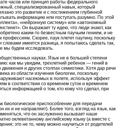
блате часов или принцип работы федерального
ложный, специализированный навык, который
вязано это развитие и с постижением глубинной
батывать информацию или поступать разумно. По этой
теллекта», «нейронную систему» или «автономный
стинкт». Он выражает ту идею, что люди знают, как
изобретено каким-то безвестным паучьим гением, и не
 профессиям. Скорее, паук плетет паутину, поскольку
и словами имеется разница, я попытаюсь сделать так,
ое мы будем исследовать.
 общественных науках. Язык не в большей степени
ию: как мы увидим, трехлетний ребенок — гений в
о движения и других столпах семиотики. Хотя дар речи
века из области изучения биологии, поскольку
наруживают насекомых в полете, используя эффект
иям в соответствии со временем суток и временем
ться информацией о том, кто кому что сделал, при
ак биологическое приспособление для передачи
их и не направляет). Более того, взгляд на язык, как
зменяться, что он заслуженно вызывает наше
ратно оклеветанному английскому языку (а вместе с
ения; это не то, чему можно научиться от родителей