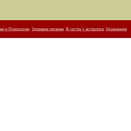
ия и Психология;
Здоровое питание;
В гостях у астролога;
Осознанное