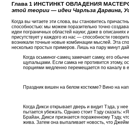
Глава 1 ИНСТИНКТ ОВЛАДЕНИЯ МАСТЕ
этой теории — идеи Чарльза Дарвина, У
Когда вы читаете эти слова, вы становитесь причаст
способностью: мы можем поразительно точно создавать
идеи пограничных областей науки; даже в описаниях 
присутствует у каждого из нас — способности говорит
возникали точные новые комбинации мыслей. Эта спосо
несколько простых примеров. Лишь на пару минут да
Когда осьминог-самец замечает самку, его обыч
щупальцами. Если самка не противится этому, о
порциями медленно перемещается по каналу в ег
Праздник вишен на белом костюме? Вино на нап
Когда Дикси открывает дверь и видит Тэда, у не
пытается убежать. Однако стоит Тэду сказать: «Я
Брайан, Дикси признается пораженному Тэду, что
жива. Затем она выпаливает новость, что Джей