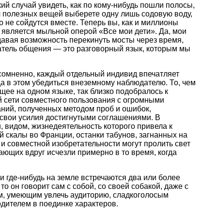
ий случай увидеть, как по кому-нибудь пошли полосы,
сяч полезных вещей выберете одну лишь содовую воду,
 не сойдутся вместе. Теперь вы, как и миллионы
 является мыльной оперой «Все мои дети». Да, мои
давая возможность перекинуть мосты через время,
гатель общения — это разговорный язык, которым мы
есомненно, каждый отдельный индивид впечатляет
а в этом убедиться внеземному наблюдателю. То, чем
щее на одном языке, так близко подобралось к
й сети совместного пользования с огромными
ний, полученных методом проб и ошибок,
 свои усилия достигнутыми соглашениями. В
, видом, жизнедеятельность которого привела к
 скалы во Франции, останки табунов, загнанных на
и совместной изобретательности могут пролить свет
ающих вдруг исчезли примерно в то время, когда
и где-нибудь на земле встречаются два или более
то он говорит сам с собой, со своей собакой, даже с
м, умеющим увлечь аудиторию, сладкоголосым
дителем в поединке характеров.