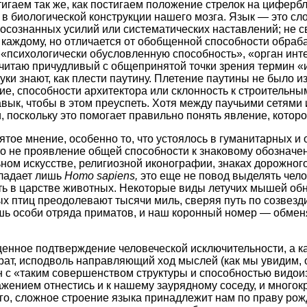
тигаем так же, как постигаем положение стрелок на цифер
 в биологической конструкции нашего мозга. Язык — это с
 осознанных усилий или систематических наставлений; не с
н каждому, но отличается от обобщенной способности обра
 «психологически обусловленную способность», «орган ин
читаю причудливый с общепринятой точки зрения термин «ин
ауки знают, как плести паутину. Плетение паутины не было 
ие, способности архитектора или склонность к строительным
авык, чтобы в этом преуспеть. Хотя между паучьими сетями 
, поскольку это помогает правильно понять явление, котор
ятое мнение, особенно то, что устоялось в гуманитарных и
о не проявление общей способности к знаковому обозначен
ьном искусстве, религиозной иконографии, знаках дорожног
бладает лишь
Homo sapiens,
это еще не повод выделять чело
ь в царстве животных. Некоторые виды летучих мышей об
х птиц преодолевают тысячи миль, сверяя путь по созвезд
шь особи отряда приматов, и наш коронный номер — обменя
щенное подтверждение человеческой исключительности, а к
ат, исподволь направляющий ход мыслей (как мы увидим, он 
н с «таким совершенством структуры и способностью видои
ажением отнестись и к нашему заурядному соседу, и многок
го, сложное строение языка принадлежит нам по праву рожд