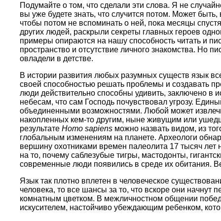
Подумайте о том, что сделали эти слова. Я не случай
вы уже будете знать, что случится потом. Может быть
чтобы потом не вспоминать о ней, пока месяцы спуст
других людей, раскрыли секреты главных героев одно
примеры опираются на нашу способность читать и пи
пространство и отсутствие личного знакомства. Но п
овладели в детстве.
В истории развития любых разумных существ язык вс
своей способностью решать проблемы и создавать про
люди действительно способны удивить, заключено в и
небесам, что сам Господь почувствовал угрозу. Еди
объединенными возможностями. Любой может извлечь 
накопленных кем-то другим, ныне живущим или ушедш
результате
Homo sapiens
можно назвать видом, из тог
глобальным изменениям на планете. Археологи обнару
вершину охотниками времен палеолита 17 тысяч лет н
на то, почему саблезубые тигры, мастодонты, гигантс
современные люди появились в среде их обитания. Ве
Язык так плотно вплетен в человеческое существовани
человека, то все шансы за то, что вскоре они начнут 
комнатным цветком. В межличностном общении побед
искусителем, настойчиво убеждающим ребенком, кото