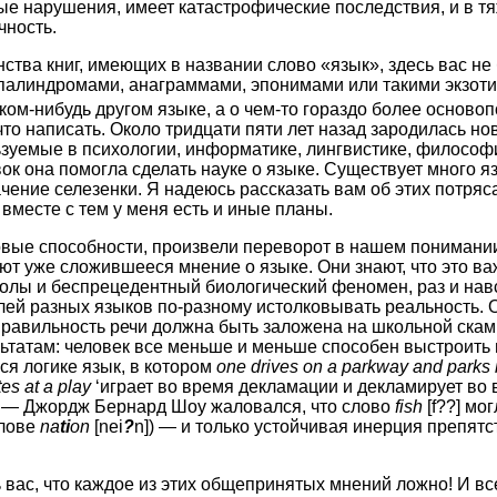
ые нарушения, имеет катастрофические последствия, и в т
чность.
нства книг, имеющих в названии слово «язык», здесь вас не
с палиндромами, анаграммами, эпонимами или такими экзот
аком-нибудь другом языке, а о чем-то гораздо более осново
 что написать. Около тридцати пяти лет назад зародилась н
ьзуемые в психологии, информатике, лингвистике, философ
к она помогла сделать науке о языке. Существует много я
чение селезенки. Я надеюсь рассказать вам об этих потряс
 вместе с тем у меня есть и иные планы.
ые способности, произвели переворот в нашем понимании я
т уже сложившееся мнение о языке. Они знают, что это ва
олы и беспрецедентный биологический феномен, раз и нав
лей разных языков по-разному истолковывать реальность. Он
 правильность речи должна быть заложена на школьной ска
льтатам: человек все меньше и меньше способен выстроить
ся логике язык, в котором
one drives on a parkway and parks 
tes at a play
‘играет во время декламации и декламирует во 
 — Джордж Бернард Шоу жаловался, что слово
fish
[f??] мо
слове
na
ti
on
[nei
?
n]) — и только устойчивая инерция препя
вас, что каждое из этих общепринятых мнений ложно! И вс