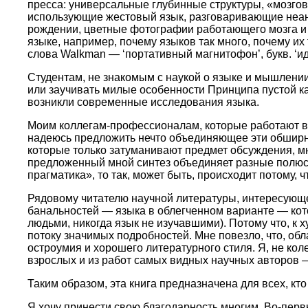
пресса: универсальные глубинные структуры, «мозго
использующие жестовый язык, разговаривающие неан
рождении, цветные фотографии работающего мозга и 
языке, например, почему языков так много, почему их 
слова Walkman — ‘портативный магнитофон’, букв. ‘ид
Студентам, не знакомым с наукой о языке и мышлении
или заучивать милые особенности Принципа пустой ка
возникли современные исследования языка.
Моим коллегам-профессионалам, которые работают в с
надеюсь предложить нечто объединяющее эти обширн
которые только затуманивают предмет обсуждения, м
предложенный мной синтез объединяет разные полюса
прагматика», то так, может быть, происходит потому, 
Рядовому читателю научной литературы, интересующе
банальностей — языка в облегченном варианте — кото
людьми, никогда язык не изучавшими). Потому что, к 
потоку значимых подробностей. Мне повезло, что, обл
остроумия и хорошего литературного стиля. Я, не кол
взрослых и из работ самых видных научных авторов —
Таким образом, эта книга предназначена для всех, кто
Я хочу принести свою благодарность многим. Во-перв