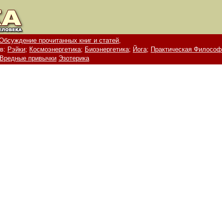
Обсуждение прочитанных книг и статей,
в:
Рэйки;
Космоэнергетика;
Биоэнергетика;
Йога;
Практическая Философ
Вредные привычки
Эзотерика