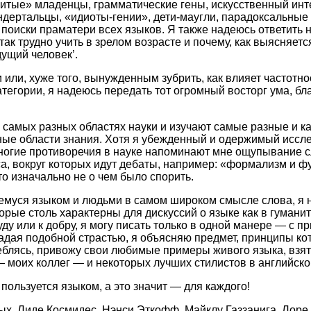
витые» младенцы, грамматические гены, искусственный инт
дертальцы, «идиоты-гении», дети-маугли, парадоксальные
поиски праматери всех языков. Я также надеюсь ответить 
так трудно учить в зрелом возрасте и почему, как выясняет
ущий человек’.
 или, хуже того, вынужденным зубрить, как влияет частотн
тегории, я надеюсь передать тот огромный восторг ума, бл
амых разных областях науки и изучают самые разные и как
ые области знания. Хотя я убежденный и одержимый иссл
ногие противоречия в науке напоминают мне ощупывание сл
, вокруг которых идут дебаты, например: «формализм и фу
что изначально не о чем было спорить.
муся языком и людьми в самом широком смысле слова, я н
рые столь характерны для дискуссий о языке как в гуманит
худу или к добру, я могу писать только в одной манере — с
адая подобной страстью, я объясняю предмет, принципы кот
еблясь, привожу свои любимые примеры живого языка, взяты
 моих коллег — и некоторых лучших стилистов в английско
 пользуется языком, а это значит — для каждого!
ых, Лиде Космидес, Нэнси Эткофф, Майклу Газзанига, Лоре 