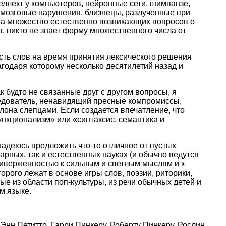
еллект у компьютеров, нейронные сети, шимпанзе,
 мозговые нарушения, близнецы, разлученные при
на множество естественно возникающих вопросов о
ся, никто не знает форму множественного числа от
ость слов на время принятия лексического решения
агодаря которому несколько десятилетий назад и
 будто не связанные друг с другом вопросы, я
едователь, ненавидящий пресные компромиссы,
она слепцами. Если создается впечатление, что
нкционализм» или «синтаксис, семантика и
адеюсь предложить что-то отличное от пустых
арных, так и естественных науках (и обычно ведутся
 приверженностью к сильным и светлым мыслям и к
орого лежат в основе игры слов, поэзии, риторики,
е из области поп-культуры, из речи обычных детей и
м языке.
Энн Петитто, Гарри Пинкеру, Роберту Пинкеру, Рослин