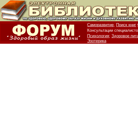
Саморазвитие,
Поиск книг
Консультации специалисто
Психология;
Здоровое пит
Эзотерика