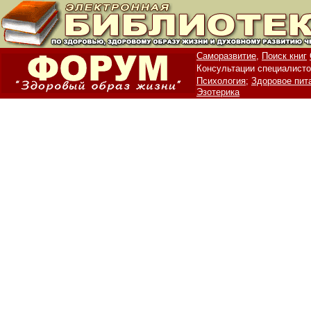
Саморазвитие,
Поиск книг
Консультации специалисто
Психология;
Здоровое пит
Эзотерика