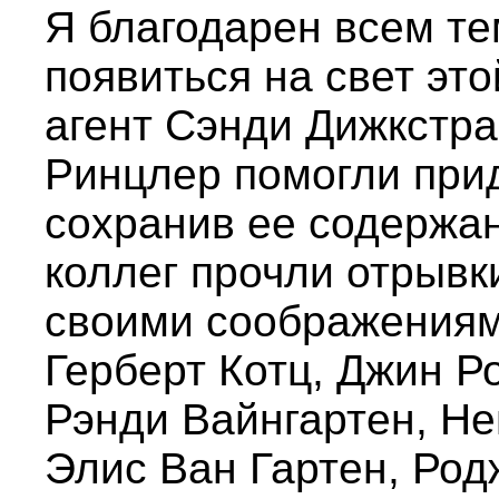
Я благодарен всем те
появиться на свет эт
агент Сэнди Дижкстра
Ринцлер помогли прид
сохранив ее содержа
коллег прочли отрывк
своими соображениям
Герберт Котц, Джин Р
Рэнди Вайнгартен, Не
Элис Ван Гартен, Ро