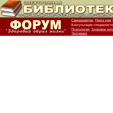
Саморазвитие,
Поиск книг
Консультации специалисто
Психология;
Здоровое пит
Эзотерика