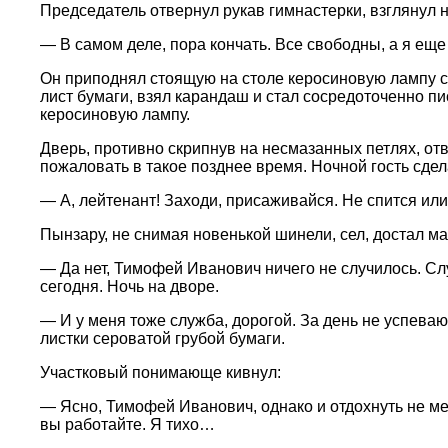
Председатель отвернул рукав гимнастерки, взглянул
— В самом деле, пора кончать. Все свободны, а я еще 
Он приподнял стоящую на столе керосиновую лампу с 
лист бумаги, взял карандаш и стал сосредоточенно пи
керосиновую лампу.
Дверь, противно скрипнув на несмазанных петлях, отв
пожаловать в такое позднее время. Ночной гость сде
— А, лейтенант! Заходи, присаживайся. Не спится или
Пынзару, не снимая новенькой шинели, сел, достал мат
— Да нет, Тимофей Иванович ничего не случилось. Слу
сегодня. Ночь на дворе.
— И у меня тоже служба, дорогой. За день не успеваю.
листки сероватой грубой бумаги.
Участковый понимающе кивнул:
— Ясно, Тимофей Иванович, однако и отдохнуть не меш
вы работайте. Я тихо…