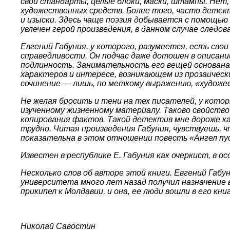
свои стандарты, целые блоки, маски, штампы. Нет
художественных средств. Более того, часто дете
и изыски. Здесь чаще поэзия добывается с помощь
увлечен герой произведения, в данном случае следо
Евгений Габуния, у которого, разумеется, есть св
справедливости. Он подчас даже дотошен в описани
подлинность. Занимательность его вещей основана 
характеров и интересе, возникающем из прозаичес
сочинение — лишь, по меткому выражению, «художе
Не желая бросить и тени на тех писателей, у кото
изученному жизненному материалу. Таково свойство 
копирования фактов. Такой детектив мне дороже 
трудно. Читая произведения Габуния, чувствуешь, 
показательна в этом отношении повесть «Ангел пу
Известен в республике Е. Габуния как очеркист, в о
Несколько слов об авторе этой книги. Евгений Габун
университета много лет назад получил назначение 
прикипел к Молдавии, и она, ее люди вошли в его книг
Николай Савостин