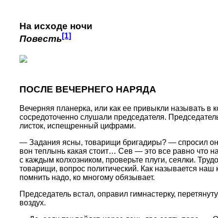
На исходе ночи
[1]
Повесть
ПОСЛЕ ВЕЧЕРНЕГО НАРЯДА
Вечерняя планерка, или как ее привыкли называть в 
сосредоточенно слушали председателя. Председатель
листок, испещренный цифрами.
— Задания ясны, товарищи бригадиры? — спросил он.
вон теплынь какая стоит… Сев — это все равно что на
с каждым колхозником, проверьте плуги, сеялки. Труд
товарищи, вопрос политический. Как называется наш к
помнить надо, ко многому обязывает.
Председатель встал, оправил гимнастерку, перетянут
воздух.