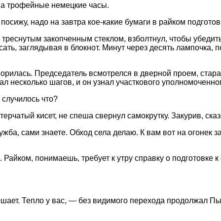
 на трофейные немецкие часы.
посижу, надо на завтра кое-какие бумаги в райком подготов
треснутым закопченным стеклом, взболтнул, чтобы убедитьс
сать, заглядывая в блокнот. Минут через десять лампочка, 
орилась. Председатель всмотрелся в дверной проем, старая
лал несколько шагов, и он узнал участкового уполномоченн
 случилось что?
ерчатый кисет, не спеша свернул самокрутку. Закурив, сказ
жба, сами знаете. Обход села делаю. К вам вот на огонек 
 Райком, понимаешь, требует к утру справку о подготовке к
ает. Тепло у вас, — без видимого перехода продолжал Пынз