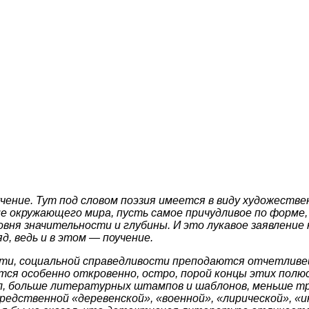
оучение. Тут под словом поэзия имеется в виду художестве
е окружающего мира, пусть самое причудливое по форме, 
ровня значительности и глубины. И это лукавое заявление
, ведь и в этом — поучение.
ти, социальной справедливости преподаются отчетливей,
тся особенно откровенно, остро, порой концы этих пол
ол, больше литературных штампов и шаблонов, меньше тр
редственной «деревенской», «военной», «лирической», «и