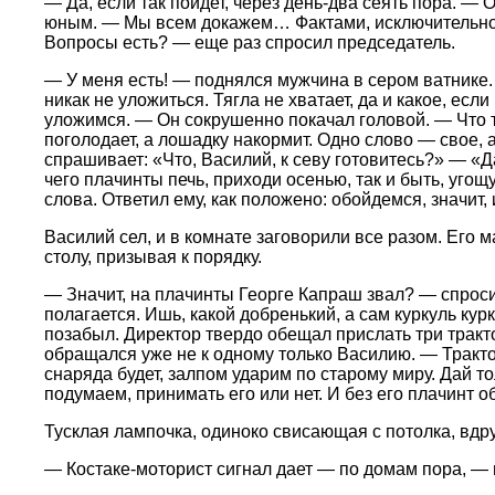
— Да, если так пойдет, через день-два сеять пора. —
юным. — Мы всем докажем… Фактами, исключительно фа
Вопросы есть? — еще раз спросил председатель.
— У меня есть! — поднялся мужчина в сером ватнике. —
никак не уложиться. Тягла не хватает, да и какое, есл
уложимся. — Он сокрушенно покачал головой. — Что там
поголодает, а лошадку накормит. Одно слово — свое, 
спрашивает: «Что, Василий, к севу готовитесь?» — «Д
чего плачинты печь, приходи осенью, так и быть, уго
слова. Ответил ему, как положено: обойдемся, значит, 
Василий сел, и в комнате заговорили все разом. Его 
столу, призывая к порядку.
— Значит, на плачинты Георге Капраш звал? — спроси
полагается. Ишь, какой добренький, а сам куркуль кур
позабыл. Директор твердо обещал прислать три тракт
обращался уже не к одному только Василию. — Трактор
снаряда будет, залпом ударим по старому миру. Дай т
подумаем, принимать его или нет. И без его плачинт об
Тусклая лампочка, одиноко свисающая с потолка, вдру
— Костаке-моторист сигнал дает — по домам пора, — 