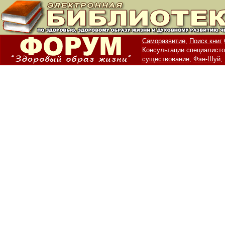
Саморазвитие,
Поиск книг
Консультации специалисто
существование;
Фэн-Шуй;