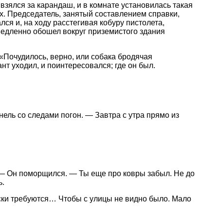
 взялся за карандаш, и в комнате установилась такая
х. Председатель, занятый составлением справки,
ся и, на ходу расстегивая кобуру пистолета,
 медленно обошел вокруг приземистого здания
«Почудилось, верно, или собака бродячая
нт уходил, и поинтересовался; где он был.
ель со следами погон. — Завтра с утра прямо из
 — Он поморщился. — Ты еще про ковры забыл. Не до
ь.
ски требуются… Чтобы с улицы не видно было. Мало