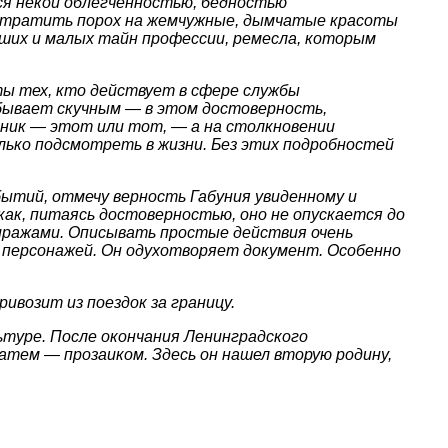
ся некой облегченностью, бедностью
ы тратить порох на жемчужные, дымчатые красоты
ших и малых тайн профессии, ремесла, которым
ты тех, кто действует в сфере службы
е бывает скучным — в этом достоверность,
пник — этот или тот, — а на столкновении
лько подсмотреть в жизни. Без этих подробностей
бытий, отмечу верность Габуния увиденному и
как, питаясь достоверностью, оно не опускается до
иражами. Описывать простые действия очень
х персонажей. Он одухотворяет документ. Особенно
ивозит из поездок за границу.
льтуре. После окончания Ленинградского
атем — прозаиком. Здесь он нашел вторую родину,