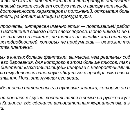
, я бы не сказал, что детективная литература отличает
ктивный сюжет создает особую тягу, и автору нет нужд
ю достоверности характеров и положений, открытия боль
ватель, работник милиции и прокуратуры.
ои просчеты, интересен именно этим — поэтизацией рабо
и исполнения самого дела своих героев, и это никогда н
не только на сюжете, не только на загадке: кто престу
ких подробностей, которых не придумаешь — их можно то
ства плетень».
рых в книгах больше фантазии, вымысла, чем реальных со
его дарования, для которого в этом больше плюсов, так 
кабинетной «захватывающей» интриги с невероятными в
что ему довелось вплотную общаться с прообразами свои
стыни». Пока это лучшая его вещь.
собенности интересны его путевые записки, которые он пр
ия родился в Грузии, воспитывался в семье на русской ку
в Кишинев, где сделался авторитетным журналистом, а з
и.