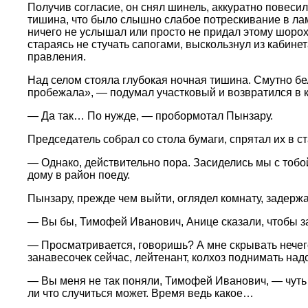
Получив согласие, он снял шинель, аккуратно повесил 
тишина, что было слышно слабое потрескивание в лам
ничего не услышал или просто не придал этому шороху
стараясь не стучать сапогами, выскользнул из кабине
правления.
Над селом стояла глубокая ночная тишина. Смутно бе
пробежала», — подумал участковый и возвратился в ка
— Да так… По нужде, — пробормотал Пынзару.
Председатель собрал со стола бумаги, спрятал их в 
— Однако, действительно пора. Засиделись мы с тобой
дому в район поеду.
Пынзару, прежде чем выйти, оглядел комнату, задержа
— Вы бы, Тимофей Иванович, Анице сказали, чтобы за
— Просматривается, говоришь? А мне скрывать нечег
занавесочек сейчас, лейтенант, колхоз поднимать надо
— Вы меня не так поняли, Тимофей Иванович, — чуть
ли что случиться может. Время ведь какое…