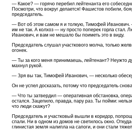
— Какое? — горячо перебил лейтенанта его собеседн
Посмотри, что вокруг делается! Фашистов побили, боя
председатель.
— Вот об этом самом я и толкую, Тимофей Иванович.
им не так. А колхоз — ну просто поперек горла стал. 
Иванович, и вам не мешало бы поиметь это в виду.
Председатель слушал участкового молча, только желва
огонек.
— Ты за кого меня принимаешь, лейтенант? Неужто дум
махнул рукой.
— Зря вы так, Тимофей Иванович, — несколько обес
Он не успел досказать, потому что председатель снов
— Что ты затвердил — оперативная обстановка, опера
остался. Зацепило, правда, пару раз. Ты пойми: нельз
что люди скажут?
Председатель и участковый вышли в коридор, попрощ
спали. Ни в одном из домов не светилось окно. Откуд
глинистая земля налипла на сапоги, и они стали тяже