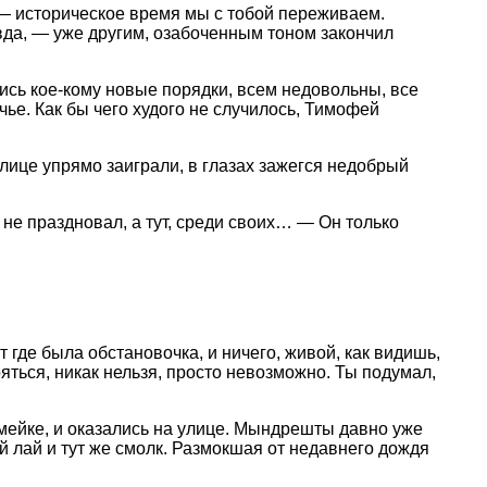
 — историческое время мы с тобой переживаем.
авда, — уже другим, озабоченным тоном закончил
ись кое-кому новые порядки, всем недовольны, все
ачье. Как бы чего худого не случилось, Тимофей
лице упрямо заиграли, в глазах зажегся недобрый
не праздновал, а тут, среди своих… — Он только
где была обстановочка, и ничего, живой, как видишь,
ояться, никак нельзя, просто невозможно. Ты подумал,
ейке, и оказались на улице. Мындрешты давно уже
й лай и тут же смолк. Размокшая от недавнего дождя