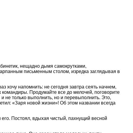
кабинетик, нещадно дымя самокрутками,
бшарпанным письменным столом, изредка заглядывая в
 хочу напомнить: не сегодня завтра сеять начнем,
ак командиры. Продумайте все до мелочей, поговорите
и не только выполнить, но и перевыполнить. Это,
ветил: «Заря новой жизни»! Об этом названии всегда
 его. Постоял, вдыхая чистый, пахнущий весной