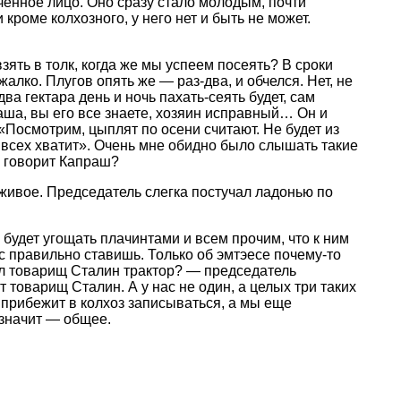
оченное лицо. Оно сразу стало молодым, почти
оме колхозного, у него нет и быть не может.
зять в толк, когда же мы успеем посеять? В сроки
жалко. Плугов опять же — раз-два, и обчелся. Нет, не
а гектара день и ночь пахать-сеять будет, сам
раша, вы его все знаете, хозяин исправный… Он и
«Посмотрим, цыплят по осени считают. Не будет из
а всех хватит». Очень мне обидно было слышать такие
ду говорит Капраш?
 живое. Председатель слегка постучал ладонью по
будет угощать плачинтами и всем прочим, что к ним
ос правильно ставишь. Только об эмтэесе почему-то
ал товарищ Сталин трактор? — председатель
товарищ Сталин. А у нас не один, а целых три таких
м прибежит в колхоз записываться, а мы еще
, значит — общее.