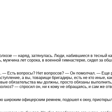
колхозе — наряд, затянулась. Люди, набившиеся в тесный 
, мужчина лет сорока, в военной гимнастерке, сидел за о
 — Есть вопросы? Нет вопросов? — Он помолчал. — Еще раз
ступление, а вы, товарищи бригадиры, есть не кто иные, к
овые обязательства мы должны, просто обязаны выполнить, 
олхоз? — спросил он, ни к кому не обращаясь, и сам же от
ую широким офицерским ремнем, подошел к окну, приоткрыл