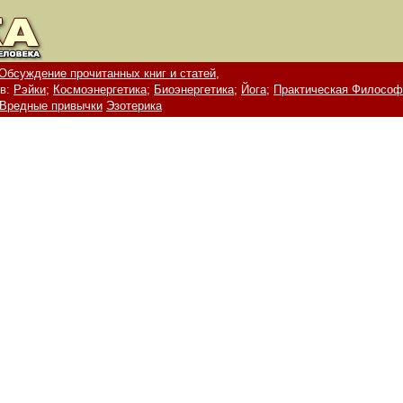
Обсуждение прочитанных книг и статей,
в:
Рэйки;
Космоэнергетика;
Биоэнергетика;
Йога;
Практическая Философ
Вредные привычки
Эзотерика