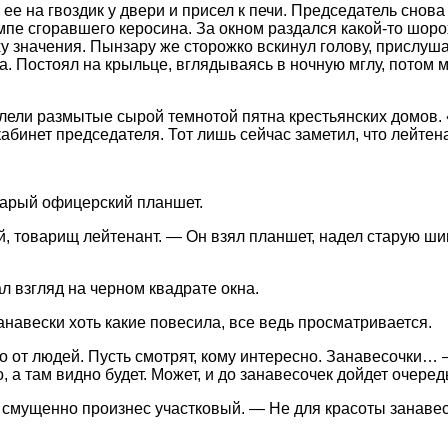
ее на гвоздик у двери и присел к печи. Председатель снова
пе сгоравшего керосина. За окном раздался какой-то шоро
 значения. Пынзару же сторожко вскинул голову, прислушал
та. Постоял на крыльце, вглядываясь в ночную мглу, потом
лели размытые сырой темнотой пятна крестьянских домов. 
бинет председателя. Тот лишь сейчас заметил, что лейтена
старый офицерский планшет.
, товарищ лейтенант. — Он взял планшет, надел старую шин
л взгляд на черном квадрате окна.
навески хоть какие повесила, все ведь просматривается.
о от людей. Пусть смотрят, кому интересно. Занавесочки…
, а там видно будет. Может, и до занавесочек дойдет очеред
 смущенно произнес участковый. — Не для красоты занаве