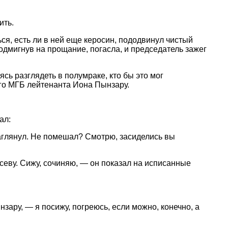
ить.
я, есть ли в ней еще керосин, пододвинул чистый
подмигнув на прощание, погасла, и председатель зажег
сь разглядеть в полумраке, кто бы это мог
ого МГБ лейтенанта Иона Пынзару.
ал:
заглянул. Не помешал? Смотрю, засиделись вы
 севу. Сижу, сочиняю, — он показал на исписанные
ару, — я посижу, погреюсь, если можно, конечно, а