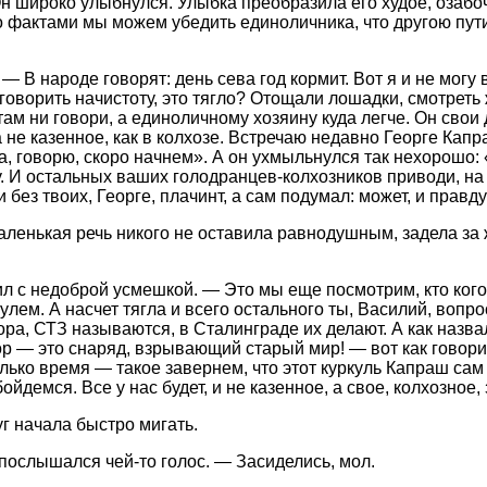
 Он широко улыбнулся. Улыбка преобразила его худое, озаб
ктами мы можем убедить единоличника, что другою пути кр
 В народе говорят: день сева год кормит. Вот я и не могу в
и говорить начистоту, это тягло? Отощали лошадки, смотреть 
 ни говори, а единоличному хозяину куда легче. Он свои дв
а не казенное, как в колхозе. Встречаю недавно Георге Кап
а, говорю, скоро начнем». А он ухмыльнулся так нехорошо: 
щу. И остальных ваших голодранцев-колхозников приводи, н
и без твоих, Георге, плачинт, а сам подумал: может, и прав
маленькая речь никого не оставила равнодушным, задела за
л с недоброй усмешкой. — Это мы еще посмотрим, кто кого 
кулем. А насчет тягла и всего остального ты, Василий, вопр
ора, СТЗ называются, в Сталинграде их делают. А как назв
 — это снаряд, взрывающий старый мир! — вот как говорит 
олько время — такое завернем, что этот куркуль Капраш са
ойдемся. Все у нас будет, и не казенное, а свое, колхозное
г начала быстро мигать.
послышался чей-то голос. — Засиделись, мол.