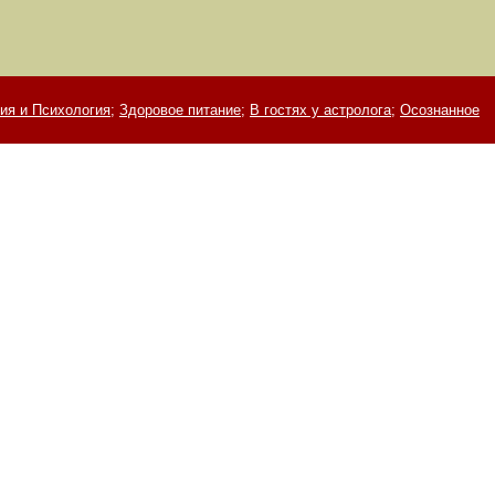
ия и Психология;
Здоровое питание;
В гостях у астролога;
Осознанное