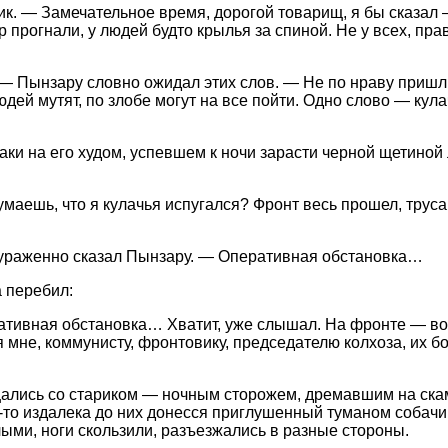
ик. — Замечательное время, дорогой товарищ, я бы сказал
р прогнали, у людей будто крылья за спиной. Не у всех, пр
 — Пынзару словно ожидал этих слов. — Не по нраву пришл
Людей мутят, по злобе могут на все пойти. Одно слово — кул
ки на его худом, успевшем к ночи зарасти черной щетиной 
аешь, что я кулачья испугался? Фронт весь прошел, труса 
кураженно сказал Пынзару. — Оперативная обстановка…
а перебил:
тивная обстановка… Хватит, уже слышал. На фронте — вот 
я мне, коммунисту, фронтовику, председателю колхоза, их б
ались со стариком — ночным сторожем, дремавшим на скам
а-то издалека до них донесся приглушенный туманом собачи
лыми, ноги скользили, разъезжались в разные стороны.