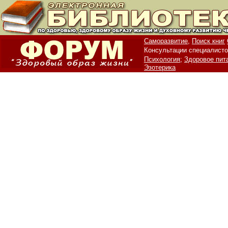
Саморазвитие,
Поиск книг
Консультации специалисто
Психология;
Здоровое пит
Эзотерика