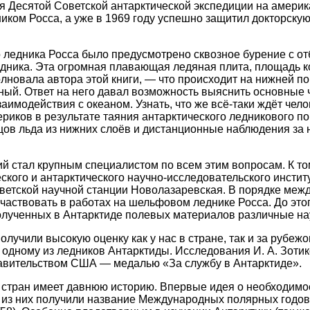
ля Десятой Советской антарктической экспедиции на америк
ом Росса, а уже в 1969 году успешно защитил докторску
ледника Росса было предусмотрено сквозное бурение с от
едника. Эта огромная плавающая ледяная плита, площадь к
волновала автора этой книги, — что происходит на нижней п
дный. Ответ на него давал возможность выяснить основны
заимодействия с океаном. Узнать, что же всё-таки ждёт ч
риков в результате таяния антарктического ледникового п
цов льда из нижних слоёв и дистанционные наблюдения за 
ий стал крупным специалистом по всем этим вопросам. К т
кого и антарктического научно-исследовательского инстит
ветской научной станции Новолазаревская. В порядке межд
частвовать в работах на шельфовом леднике Росса. До этог
 полученных в Антарктиде полевых материалов различные 
олучили высокую оценку как у нас в стране, так и за руб
дному из ледников Антарктиды. Исследования И. А. Зотик
равительством США — медалью «За службу в Антарктиде».
стран имеет давнюю историю. Впервые идея о необходимо
з них получили название Международных полярных годов, к