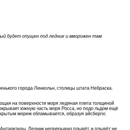
рый будет опущен под ледник и вморожен там
ленького города Линкольн, столицы штата Небраска.
ающая на поверхности моря ледяная плита толщиной
покрывает южную часть моря Росса, но подо льдом ещё
открытым морем обламывается, образуя айсберги;
й Антарктиды. Ледник непрерывно плывёт, и плывёт не