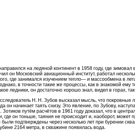
аправился на ледяной континент в 1958 году, где зимовал 
нчил он Московский авиационный институт, работал нескольк
о, где занимался изучением тепло— и массообмена в лета
 однако, в точности такие же процессы, как в знакомой ему 
акое ледники, он достаточно хорошо знал, видел в горах, та
исследователь Н. Н. Зубов высказал мысль, что покровные 
а он начинает таять снизу. Это явление, по Зубову, наступа
 Зотиков путём расчётов в 1961 году доказал, что в центр
, где он тоньше, таяния не происходит и, наоборот, может 
ы были подтверждены через несколько лет при бурении ск
лубине 2164 метра, в скважине появилась вода.