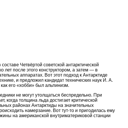
в составе Четвёртой советской антарктической
о лет после этого конструктором, а затем — в
тельных аппаратах. Вот этот подход к Антарктиде
технике, и предложил кандидат технических наук И. А.
к как его «хобби» был альпинизм.
ледники не могут утолщаться беспредельно. При
ет, когда толщина льда достигает критической
альных районах Антарктиды на значительных
происходить намерзание. Вот тут-то и пригодилась ему
важины на американской внутриматериковой станции