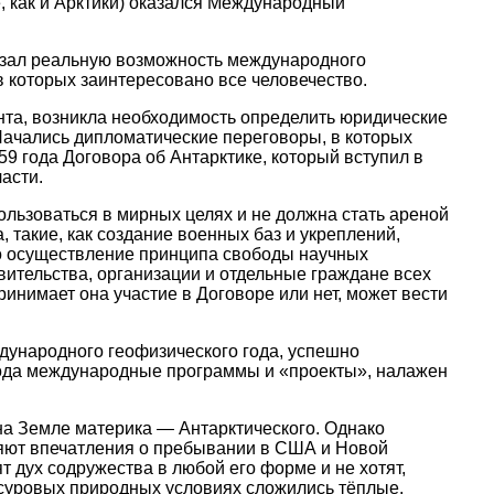
, как и Арктики) оказался Международный
азал реальную возможность международного
 которых заинтересовано все человечество.
та, возникла необходимость определить юридические
Начались дипломатические переговоры, в которых
9 года Договора об Антарктике, который вступил в
асти.
ользоваться в мирных целях и не должна стать ареной
такие, как создание военных баз и укреплений,
о осуществление принципа свободы научных
вительства, организации и отдельные граждане всех
ринимает она участие в Договоре или нет, может вести
дународного геофизического года, успешно
рода международные программы и «проекты», налажен
на Земле материка — Антарктического. Однако
вляют впечатления о пребывании в США и Новой
 дух содружества в любой его форме и не хотят,
о суровых природных условиях сложились тёплые,