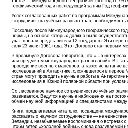
третье — Международного геофизического года (1957/
геофизический год и последующий за ним Год геофизи
Успех согласованных работ по программам Междунаро
сотрудничества учёных разных стран, необходимость 
Поскольку после Международного геофизического год
нормы, на основе которых должно было осуществлять
участвовали представители 12 государств. Эти перег
силу 23 июня 1961 года. Этот Договор стал первым
В преамбуле Договора говорится, что «…в интересах 
или предметом международных разногласий». В статье
проведение военных манёвров, а также испытание в
исследований в Антарктике, сложившегося в период М
стран могут проводить научные работы в Антарктике н
исследования в Южной полярной области при условии
Согласованное научное сотрудничество учёных разли
развивается. Ведутся научные наблюдения на посто
обмен научной информацией и специалистами между
Книга, предлагаемая читателю, посвящена междунаро
рассказать о научном сотрудничестве — не единствен
Зеландии, незабываемые воспоминания о встречах с п
чтобы ветер «холодной войны», снова раздуваемой на