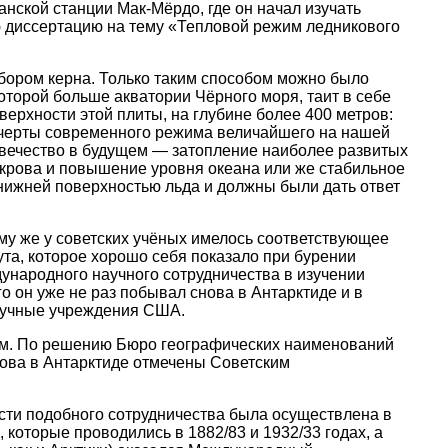
анской станции Мак-Мёрдо, где он начал изучать
ю диссертацию на тему «Тепловой режим ледникового
бором керна. Только таким способом можно было
оторой больше акватории Чёрного моря, таит в себе
оверхности этой плиты, на глубине более 400 метров:
е черты современного режима величайшего на нашей
еловечество в будущем — затопление наиболее развитых
окрова и повышение уровня океана или же стабильное
нижней поверхностью льда и должны были дать ответ
ому же у советских учёных имелось соответствующее
ута, которое хорошо себя показало при бурении
ународного научного сотрудничества в изучении
о он уже не раз побывал снова в Антарктиде и в
научные учреждения США.
ежом. По решению Бюро географических наименований
ова в Антарктиде отмечены Советским
сти подобного сотрудничества была осуществлена в
оторые проводились в 1882/83 и 1932/33 годах, а