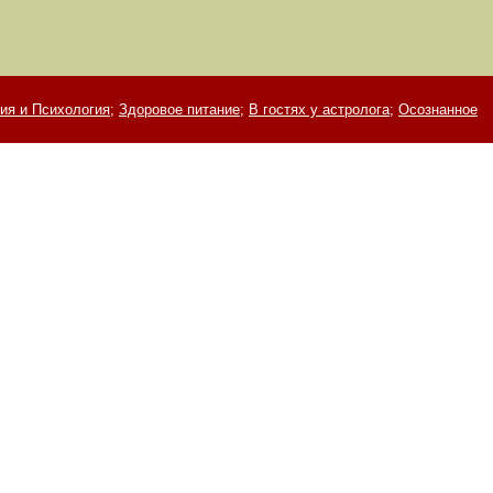
ия и Психология;
Здоровое питание;
В гостях у астролога;
Осознанное