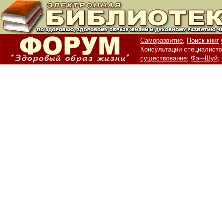
Саморазвитие,
Поиск книг
Консультации специалисто
существование;
Фэн-Шуй;