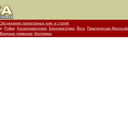
Обсуждение прочитанных книг и статей,
в:
Рэйки;
Космоэнергетика;
Биоэнергетика;
Йога;
Практическая Философ
Вредные привычки
Эзотерика