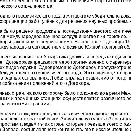
58). Особенно плодотворным в изучении Антарктики (так же
ческого сотрудничества.
дного геофизического года в Антарктике убедительно док
координации работ учёных для решения научных проблем, в
а было решено продолжать исследования шестого континен
ся международное научное сотрудничество в Антарктиде. 
оворы закончились подписанием в Вашингтоне 1 декабря 195
 международным соглашением о режиме Южной полярной обл
всего человечества Антарктика должна и впредь всегда исп
 I Договора запрещаются мероприятия военного характера, 
сех видов оружия. Одновременно Договором предусмотрен
еждународного геофизического года. Это означает, что пра
а равных основаниях. Любая страна, независимо от того, п
 соблюдения положений этого Договора.
чных стран, начало которому было положено во время Меж
янных и временных станциях, осуществляются различного 
 различными странами.
дному сотрудничеству учёных в изучении самого сурового 
ная цель автора этой книги. Значительную часть её соста
ростыми людьми этих стран, которые превыше всего ставят
 Западе, достиг ледяного континента, где в исключительн