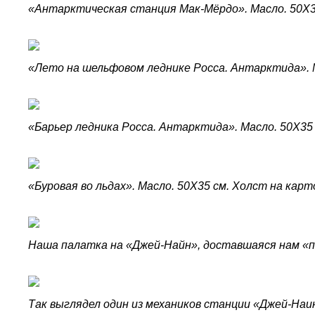
«Антарктическая станция Мак-Мёрдо». Масло. 50X3
«Лето на шельфовом леднике Росса. Антарктида». М
«Барьер ледника Росса. Антарктида». Масло. 50X35 
«Буровая во льдах». Масло. 50X35 см. Холст на карт
Наша палатка на «Джей-Найн», доставшаяся нам «по 
Так выглядел один из механиков станции «Джей-Наи