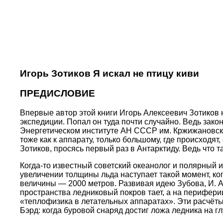
Игорь Зотиков Я искал не птицу киви
ПРЕДИСЛОВИЕ
Впервые автор этой книги Игорь Алексеевич Зотиков н
экспедиции. Попал он туда почти случайно. Ведь зако
Энергетическом институте АН СССР им. Кржижановског
тоже как к аппарату, только большому, где происходят,
Зотиков, просясь первый раз в Антарктиду. Ведь что т
Когда-то известный советский океанолог и полярный 
увеличении толщины льда наступает такой момент, когд
величины — 2000 метров. Развивая идею Зубова, И. А.
пространства ледниковый покров тает, а на периферии
«теплофизика в летательных аппаратах». Эти расчёт
Бэрд: когда буровой снаряд достиг ложа ледника на г