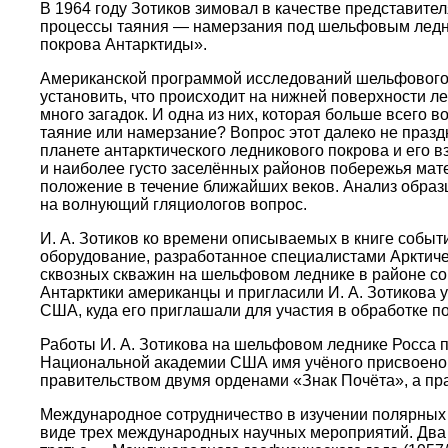
В 1964 году Зотиков зимовал в качестве представите
процессы таяния — намерзания под шельфовым ледник
покрова Антарктиды».
Американской программой исследований шельфового 
установить, что происходит на нижней поверхности л
много загадок. И одна из них, которая больше всего 
таяние или намерзание? Вопрос этот далеко не праз
планете антарктического ледникового покрова и его в
и наиболее густо заселённых районов побережья мате
положение в течение ближайших веков. Анализ образ
на волнующий гляциологов вопрос.
И. А. Зотиков ко времени описываемых в книге событ
оборудование, разработанное специалистами Арктичес
сквозных скважин на шельфовом леднике в районе со
Антарктики американцы и пригласили И. А. Зотикова у
США, куда его приглашали для участия в обработке
Работы И. А. Зотикова на шельфовом леднике Росса п
Национальной академии США имя учёного присвоено о
правительством двумя орденами «Знак Почёта», а п
Международное сотрудничество в изучении полярных 
виде трех международных научных мероприятий. Два и