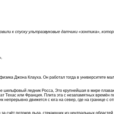
вили к спуску ультразвуковые датчики «зонтика», кото
».
офизика Джона Клауха. Он работал тогда в университете ма
кое шельфовый ледник Росса, Это крупнейшая в мире плав
штат Техас или Франция. Плита эта с незапамятных времён 
ик непрерывно движется с юга на север, где на границе с 
м за счёт потоков льда, стекающих из центральных областе